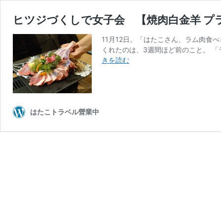
ヒツジづくしで女子会 【焼肉白金羊 プ
11月12日。「はたこさん、ラム肉食
くれたのは、3週間ほど前のこと。 
ヒ
きを読む
ツ
ジ
づ
く
し
はたこトラベル營業中
で
女
子
会
【焼
肉
白
金
羊
プ