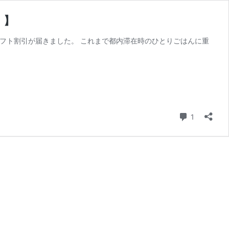
）】
目のギフト割引が届きました。 これまで都内滞在時のひとりごはんに重
コメント
1