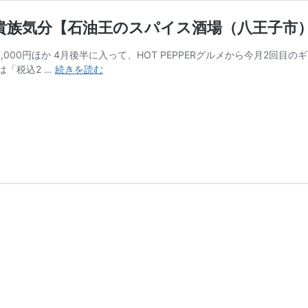
トで貴族気分【石油王のスパイス酒場（八王子市
,000円ほか 4月後半に入って、HOT PEPPERグルメから今月2回
HOT
「税込2 …
続きを読む
PEPPER
グ
ル
メ
か
ら
の
プ
レ
ゼ
ン
ト
で
貴
族
気