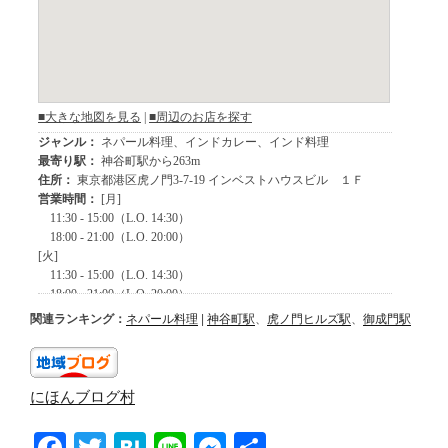
関連ランキング：
ネパール料理
|
神谷町駅
、
虎ノ門ヒルズ駅
、
御成門駅
にほんブログ村
F
T
H
Li
M
共