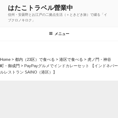
コ
はたこトラベル營業中
ン
信州・安曇野とお江戸の二拠点生活（＋ときどき旅）で綴る「イ
テ
ブクロノキロク」
ン
ツ
メニュー
へ
ス
キ
ッ
Home
>
都内（23区）で食べる
>
港区で食べる
>
虎ノ門・神谷
プ
町・御成門
>
PayPayグルメでインドカレーセット 【インドネパー
ルレストラン SAINO（港区）】