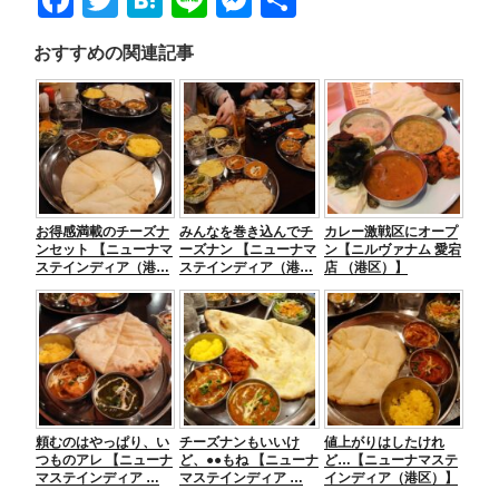
a
wi
at
n
e
有
おすすめの関連記事
c
tt
e
e
ss
e
er
n
e
b
a
n
o
g
o
er
お得感満載のチーズナ
みんなを巻き込んでチ
カレー激戦区にオープ
k
ンセット 【ニューナマ
ーズナン 【ニューナマ
ン【ニルヴァナム 愛宕
ステインディア（港…
ステインディア（港…
店 （港区）】
頼むのはやっぱり、い
チーズナンもいいけ
値上がりはしたけれ
つものアレ 【ニューナ
ど、●●もね 【ニューナ
ど…【ニューナマステ
マステインディア …
マステインディア …
インディア（港区）】