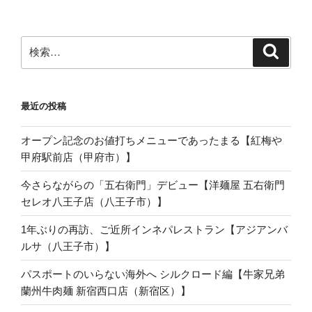
検
検
索
索:
最近の投稿
オープン記念のお値打ちメニューであったまる【紅梅や
甲府駅前店（甲府市）】
今さらながらの「五右衛門」デビュー【洋麺屋 五右衛門
セレオ八王子店（八王子市）】
1年ぶりの再訪、ご近所インネパレストラン【アジアンバ
ルサ（八王子市）】
パスポートのいらない海外へ シルクロード編【牛家兄弟
蘭州牛肉麺 新宿西口店（新宿区）】