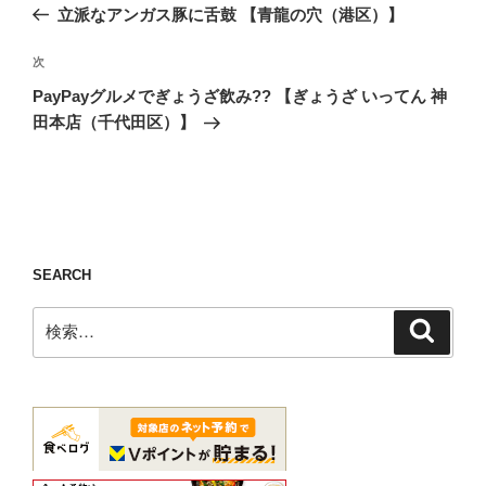
の
立派なアンガス豚に舌鼓 【青龍の穴（港区）】
ナ
投
ビ
稿
次
次
ゲ
の
PayPayグルメでぎょうざ飲み?? 【ぎょうざ いってん 神
投
ー
田本店（千代田区）】
稿
シ
ョ
ン
SEARCH
検
検
索
索: