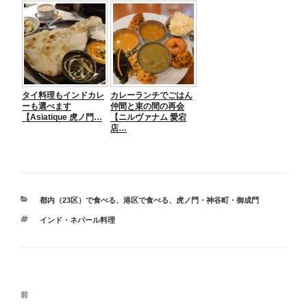
タイ料理もインドカレ
カレーランチでごはん
ーも選べます
仲間と束の間の再会
【Asiatique 虎ノ門…
【ニルヴァナム 愛宕
店…
カ
都内（23区）で食べる
、
港区で食べる
、
虎ノ門・神谷町・御成門
テ
タ
インド・ネパール料理
ゴ
グ
リ
ー
投
前
前
稿