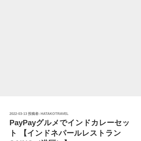
投
2022-03-13
投稿者:
HATAKOTRAVEL
稿
PayPayグルメでインドカレーセッ
日:
ト 【インドネパールレストラン