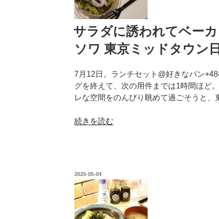
サラダに誘われてベーカ
ソワ 東京ミッドタウン
7月12日。ランチセット@好きなパン+4
グを終えて、次の用件までは1時間ほど。
レな空間をのんびり眺めて過ごそうと、
“サ
続きを読む
ラ
ダ
に
誘
投
2025-05-04
わ
稿
日:
れ
て
ベ