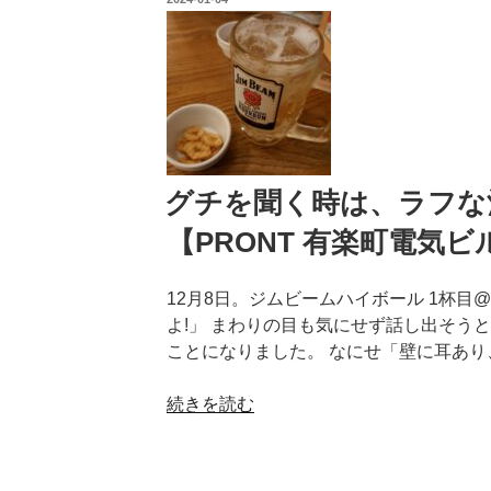
ー
稿
日:
ド
下
の
ド
イ
ツ
に
グチを聞く時は、ラフな
集
【PRONT 有楽町電気
う
【ド
12月8日。ジムビームハイボール 1杯目
イ
よ!」 まわりの目も気にせず話し出そう
ツ
ことになりました。 なにせ「壁に耳あり
居
酒
“グ
続きを読む
屋
チ
JS
を
レ
聞
ネ