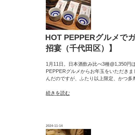
で
ド
飲
タ
ん
ウ
で
ン
食
HOT PEPPERグルメ
日
う
比
招宴（千代田区）】
長
谷
崎
（千
1月11日。日本酒飲み比べ3種@1,350
編
代
PEPPERグルメからお年玉をいただきま
②【島
田
んだのですが、ふたり以上限定、かつ多摩
の
区）】”
味
の
“HOT
続きを読む
処
PEPPER
平
グ
戸
ル
こ
メ
ん
投
2024-11-14
で
ね
稿
日: