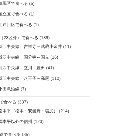
練馬区で食べる
(5)
足立区で食べる
(1)
江戸川区で食べる
(1)
（23区外）で食べる
(189)
我♡中央線 吉祥寺～武蔵小金井
(11)
我♡中央線 国分寺～国立
(16)
我♡中央線 立川～豊田
(41)
我♡中央線 八王子～高尾
(110)
小田急沿線
(7)
で食べる
(337)
松本平（松本・安曇野・塩尻）
(214)
松本平以外の信州
(123)
路で食べる
(85)