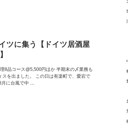
イツに集う【ドイツ居酒屋
）】
理8品コース@5,500円ほか 半期末の〆業務も
ィスを出ました。 この日は有楽町で、愛宕で
8月に台風で中 …