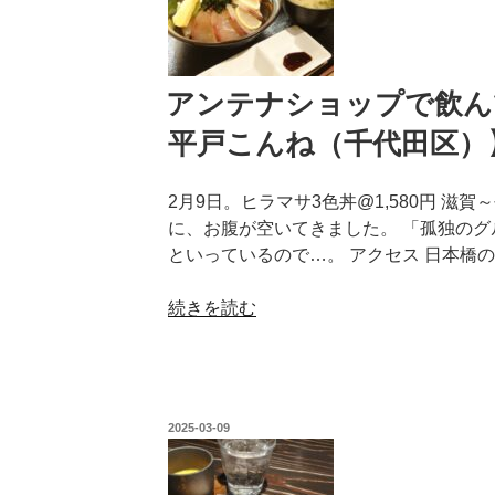
ー
カ
リ
ー
アンテナショップで飲ん
ラ
平戸こんね（千代田区）
ン
チ
2月9日。ヒラマサ3色丼@1,580円 
【ジ
に、お腹が空いてきました。 「孤独の
ャ
といっているので…。 アクセス 日本橋の
ン
フ
“ア
続きを読む
ラ
ン
ン
テ
ソ
ナ
ワ
シ
東
投
2025-03-09
ョ
京
稿
日:
ッ
ミ
プ
ッ