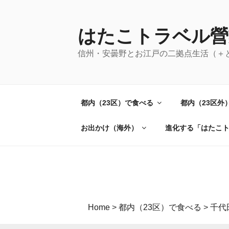
コ
ン
テ
はたこトラベル營
ン
信州・安曇野とお江戸の二拠点生活（＋
ツ
へ
ス
キ
都内（23区）で食べる
都内（23区外
ッ
プ
お出かけ（海外）
進化する「はたこ
Home
>
都内（23区）で食べる
>
千代