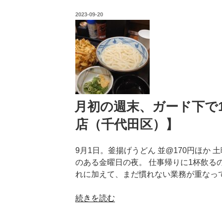
く
ッ
投
2023-09-20
時
プ
稿
日:
は、
（千
ラ
代
フ
田
な
区）】”
酒
の
場
で
月初の週末、ガード下で1
ジ
店（千代田区）】
ャ
ン
9月1日。釜揚げうどん 並@170円ほか
キ
のある金曜日の夜。 仕事帰りに1杯飲る
ー
れに加えて、まだ慣れない業務が重なっ
に
【PRONT
“月
続きを読む
有
初
楽
の
町