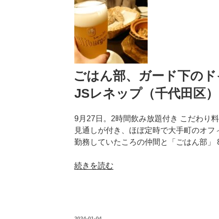
ガ
（千
ー
代
ド
田
下
区）】”
飲
の
み
【ア
ごはん部、ガード下のド
テ
JSレネップ（千代田区
ニ
ヨ
9月27日。2時間飲み放題付き こだわり料
ル
見通しが付き、ほぼ定時で大手町のオフ
招
勤務していたころの仲間と「ごはん部」 
宴
（千
“ご
続きを読む
代
は
田
ん
区）】”
部、
の
ガ
投
2024-01-04