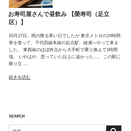
お寿司屋さんで昼飲み 【榮寿司（足立
区）】
10月17日。雨の降る寒い日でしたが 東京メトロの24時間
券を使って、千代田線本線の起点駅、綾瀬へやって来ま
した。 東西線のほぼ終点から大手町で乗り換えて1時間
強。 いやはや、思っていた以上に遠かった…。 この駅に
降り立 …
“お
続きを読む
寿
司
屋
さ
ん
SEARCH
で
昼
検
検