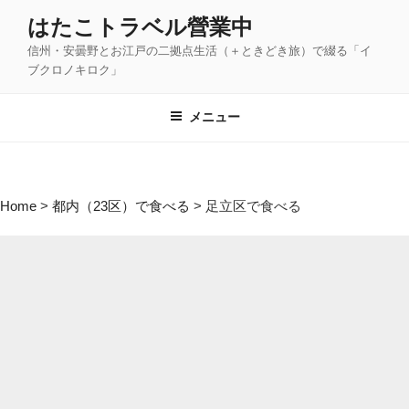
コ
はたこトラベル營業中
ン
信州・安曇野とお江戸の二拠点生活（＋ときどき旅）で綴る「イ
テ
ブクロノキロク」
ン
ツ
メニュー
へ
ス
キ
ッ
Home
>
都内（23区）で食べる
>
足立区で食べる
プ