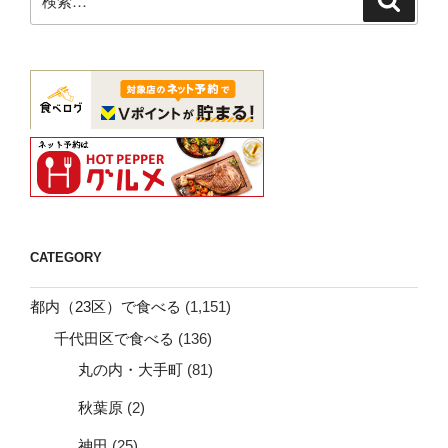
飲
索
索:
み
【榮
寿
司
（足
立
区）】”
の
CATEGORY
都内（23区）で食べる
(1,151)
千代田区で食べる
(136)
丸の内・大手町
(81)
秋葉原
(2)
神田
(25)