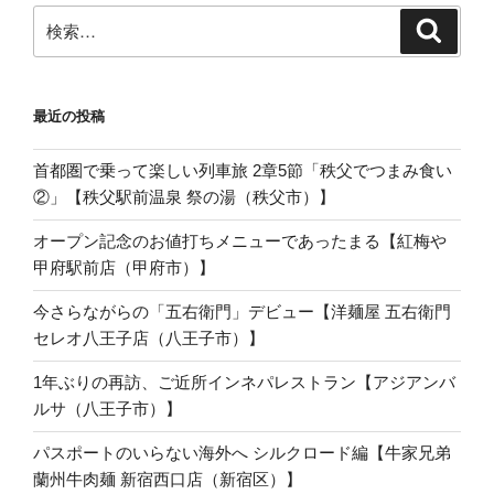
検
検
索
索:
最近の投稿
首都圏で乗って楽しい列車旅 2章5節「秩父でつまみ食い
②」【秩父駅前温泉 祭の湯（秩父市）】
オープン記念のお値打ちメニューであったまる【紅梅や
甲府駅前店（甲府市）】
今さらながらの「五右衛門」デビュー【洋麺屋 五右衛門
セレオ八王子店（八王子市）】
1年ぶりの再訪、ご近所インネパレストラン【アジアンバ
ルサ（八王子市）】
パスポートのいらない海外へ シルクロード編【牛家兄弟
蘭州牛肉麺 新宿西口店（新宿区）】