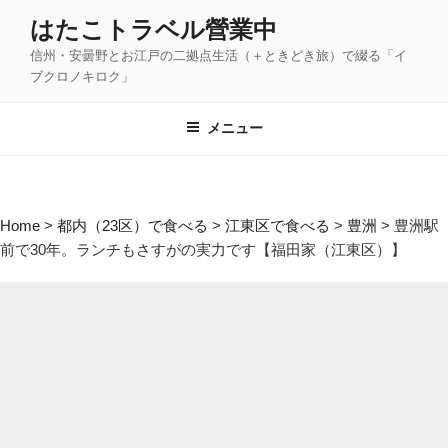
コ
はたこトラベル營業中
ン
信州・安曇野とお江戸の二拠点生活（＋ときどき旅）で綴る「イ
テ
ブクロノキロク」
ン
ツ
メニュー
へ
ス
キ
ッ
Home
>
都内（23区）で食べる
>
江東区で食べる
>
豊洲
>
豊洲駅
プ
前で30年。ランチもさすがの実力です【福田家（江東区）】