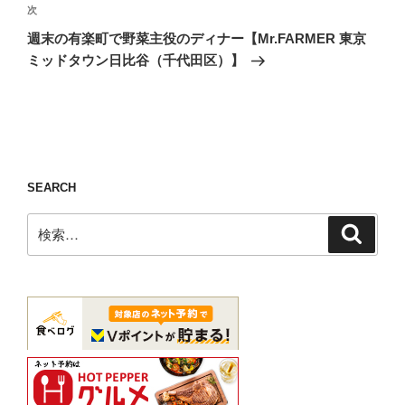
ゲ
次
次
の
ー
週末の有楽町で野菜主役のディナー【Mr.FARMER 東京
投
シ
ミッドタウン日比谷（千代田区）】
稿
ョ
ン
SEARCH
検
検
索
索: