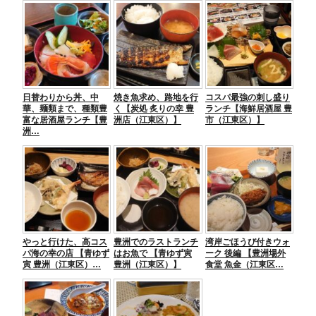
e
er
n
e
b
a
n
o
g
o
er
日替わりから丼、中
焼き魚求め、路地を行
コスパ最強の刺し盛り
k
華、麺類まで、種類豊
く【炭処 炙りの幸 豊
ランチ【海鮮居酒屋 豊
富な居酒屋ランチ【豊
洲店（江東区）】
市（江東区）】
洲…
やっと行けた、高コス
豊洲でのラストランチ
湾岸ごほうび付きウォ
パ海の幸の店 【青ゆず
はお魚で 【青ゆず寅
ーク 後編 【豊洲場外
寅 豊洲（江東区）…
豊洲（江東区）】
食堂 魚金（江東区…