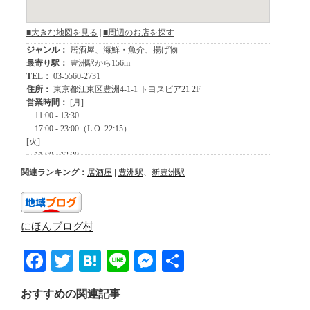
関連ランキング：
居酒屋
|
豊洲駅
、
新豊洲駅
にほんブログ村
F
T
H
Li
M
共
a
wi
at
n
e
有
おすすめの関連記事
c
tt
e
e
ss