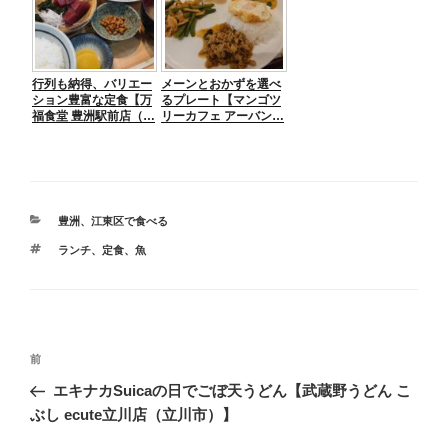
行列も納得、バリエー
メーンとおかずを選べ
ション豊富な定食【万
るプレート【マンゴツ
福食堂 豊洲駅前店（…
リーカフェ アーバン…
カ
豊洲
、
江東区で食べる
テ
タ
ランチ
、
定食
、
魚
ゴ
グ
リ
ー
投
前
前
稿
の
エキナカSuicaの日でごぼ天うどん【武蔵野うどん こ
ナ
投
ぶし ecute立川店（立川市）】
ビ
稿