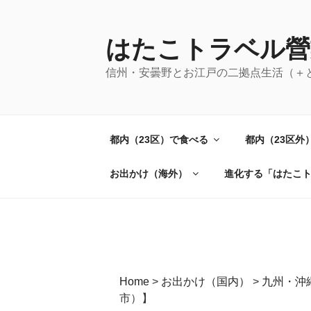
コ
ン
テ
はたこトラベル營
ン
信州・安曇野とお江戸の二拠点生活（＋
ツ
へ
ス
キ
都内（23区）で食べる
都内（23区外
ッ
プ
お出かけ（海外）
進化する「はたこ
Home
>
お出かけ（国内）
>
九州・沖
市）】