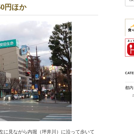
索:
50円ほか
CAT
都内
を左に見ながら内堀（坪井川）に沿って歩いて