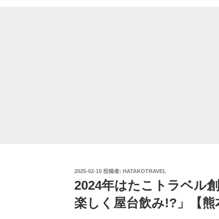
投
2025-02-15
投稿者:
HATAKOTRAVEL
稿
2024年はたこトラベル
日:
楽しく屋台飲み!?」【