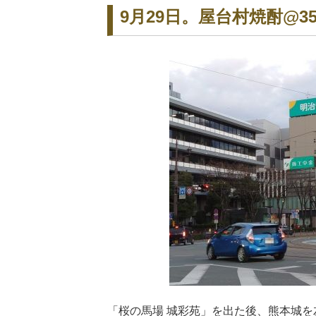
9月29日。屋台村焼酎@3
「桜の馬場 城彩苑」を出た後、熊本城