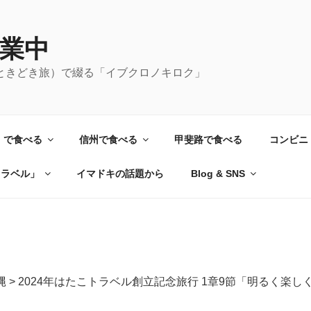
業中
ときどき旅）で綴る「イブクロノキロク」
）で食べる
信州で食べる
甲斐路で食べる
コンビニ
トラベル」
イマドキの話題から
Blog & SNS
縄
>
2024年はたこトラベル創立記念旅行 1章9節「明るく楽し