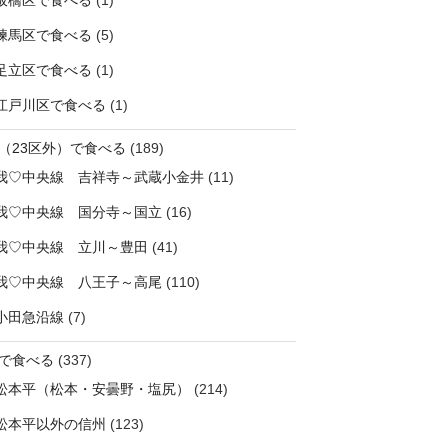
板橋区で食べる
(1)
練馬区で食べる
(5)
足立区で食べる
(1)
江戸川区で食べる
(1)
（23区外）で食べる
(189)
我♡中央線 吉祥寺～武蔵小金井
(11)
我♡中央線 国分寺～国立
(16)
我♡中央線 立川～豊田
(41)
我♡中央線 八王子～高尾
(110)
小田急沿線
(7)
で食べる
(337)
松本平（松本・安曇野・塩尻）
(214)
松本平以外の信州
(123)