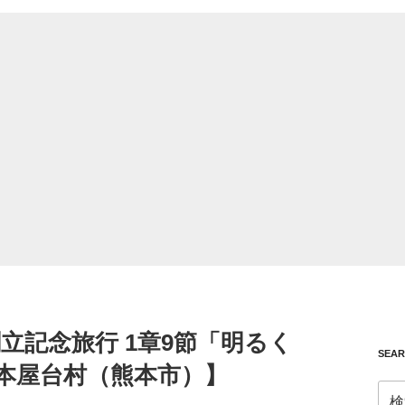
創立記念旅行 1章9節「明るく
SEA
熊本屋台村（熊本市）】
検