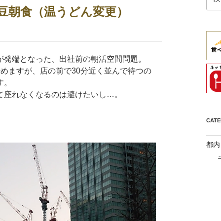
索:
納豆朝食（温うどん変更）
が発端となった、出社前の朝活空間問題。
めますが、店の前で30分近く並んで待つの
す。
て座れなくなるのは避けたいし…。
CAT
都内