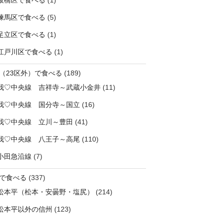
板橋区で食べる
(1)
練馬区で食べる
(5)
足立区で食べる
(1)
江戸川区で食べる
(1)
（23区外）で食べる
(189)
我♡中央線 吉祥寺～武蔵小金井
(11)
我♡中央線 国分寺～国立
(16)
我♡中央線 立川～豊田
(41)
我♡中央線 八王子～高尾
(110)
小田急沿線
(7)
で食べる
(337)
松本平（松本・安曇野・塩尻）
(214)
松本平以外の信州
(123)