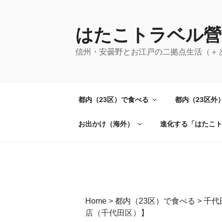
コ
ン
テ
はたこトラベル營
ン
信州・安曇野とお江戸の二拠点生活（＋
ツ
へ
ス
キ
都内（23区）で食べる
都内（23区外
ッ
プ
お出かけ（海外）
進化する「はたこ
Home
>
都内（23区）で食べる
>
千代
店（千代田区）】