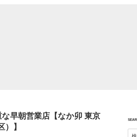
重な早朝営業店【なか卯 東京
SEA
区）】
検