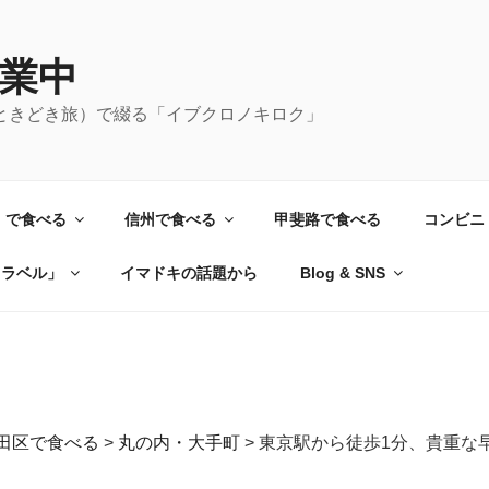
業中
ときどき旅）で綴る「イブクロノキロク」
）で食べる
信州で食べる
甲斐路で食べる
コンビニ
トラベル」
イマドキの話題から
Blog & SNS
田区で食べる
>
丸の内・大手町
>
東京駅から徒歩1分、貴重な