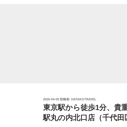
投
2026-04-09
投稿者:
HATAKOTRAVEL
稿
東京駅から徒歩1分、貴
日:
駅丸の内北口店（千代田