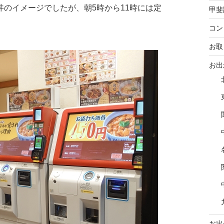
のイメージでしたが、朝5時から11時には定
甲斐
コン
お取
お出
お出