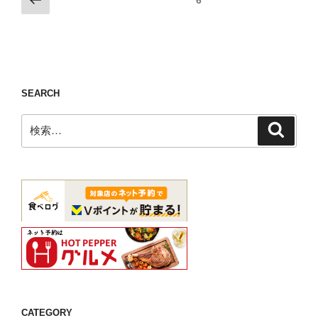
の
【チ
の
稿
送
ッ
ペ
の
別
テ
ー
ペ
会
ィ
ジ
は
ー
ー
イ
ジ
SEARCH
ノ
タ
赤
送
検
リ
検
坂
り
索
索:
ア
（港
ン
区）】”
で
の
【ト
ラ
ッ
ト
リ
ア・
イ
タ
CATEGORY