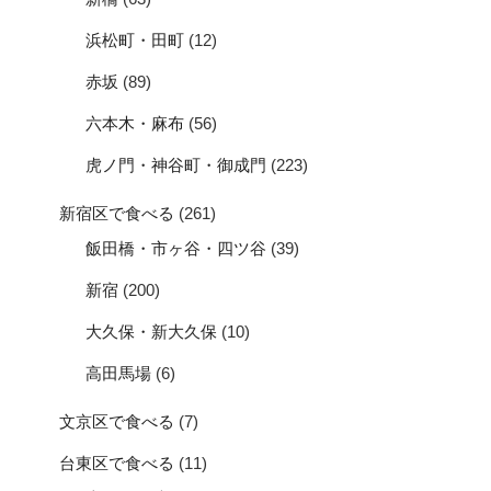
浜松町・田町
(12)
赤坂
(89)
六本木・麻布
(56)
虎ノ門・神谷町・御成門
(223)
新宿区で食べる
(261)
飯田橋・市ヶ谷・四ツ谷
(39)
新宿
(200)
大久保・新大久保
(10)
高田馬場
(6)
文京区で食べる
(7)
台東区で食べる
(11)