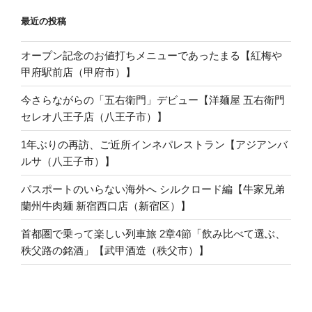
最近の投稿
オープン記念のお値打ちメニューであったまる【紅梅や
甲府駅前店（甲府市）】
今さらながらの「五右衛門」デビュー【洋麺屋 五右衛門
セレオ八王子店（八王子市）】
1年ぶりの再訪、ご近所インネパレストラン【アジアンバ
ルサ（八王子市）】
パスポートのいらない海外へ シルクロード編【牛家兄弟
蘭州牛肉麺 新宿西口店（新宿区）】
首都圏で乗って楽しい列車旅 2章4節「飲み比べて選ぶ、
秩父路の銘酒」【武甲酒造（秩父市）】