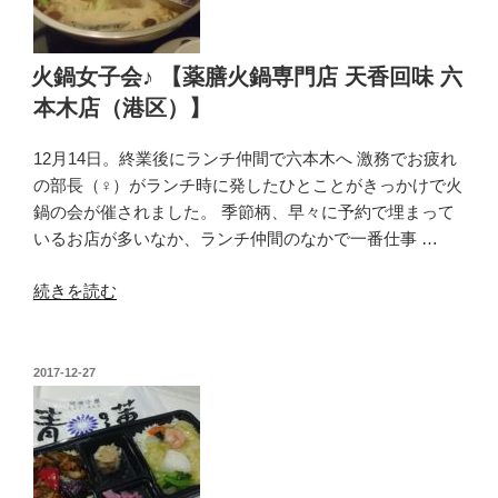
ん
と
事
火鍋女子会♪ 【薬膳火鍋専門店 天香回味 六
情
本木店（港区）】
（2017
年
12月14日。終業後にランチ仲間で六本木へ 激務でお疲れ
12
の部長（♀）がランチ時に発したひとことがきっかけで火
月）”
鍋の会が催されました。 季節柄、早々に予約で埋まって
の
いるお店が多いなか、ランチ仲間のなかで一番仕事 …
“火
続きを読む
鍋
女
子
投
2017-12-27
稿
会
日:
♪
【薬
膳