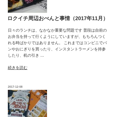
火
鍋
専
ロクイチ周辺おべんと事情（2017年11月）
門
店
日々のランチは、なかなか重要な問題です 普段は自前の
天
お弁当を持って行くようにしていますが、もちろんつく
香
れる時ばかりではありません。 これまではコンビニでパ
回
ンやおにぎりを買ったり、インスタントラーメンを持参
味
したり、机の引き …
六
本
“ロ
続きを読む
木
ク
店
イ
（港
チ
投
2017-12-08
区）】”
稿
周
の
日:
辺
お
べ