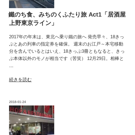
鐵のち食、みちのくふたり旅 Act1「居酒屋
上野東京ライン」
2017年の年末は、東北へ乗り鐵の旅へ 発売早々、18きっ
ぷとあの列車の指定券を確保。 週末のお江戸～本宅移動
分を含んでいるとはいえ、18きっぷ3冊ともなると、きっ
ぷ本体以外のモノが相当です（苦笑） 12月29日。相棒と
…
“鐵
続きを読む
の
ち
食、
投
2018-01-24
稿
み
日:
ち
の
く