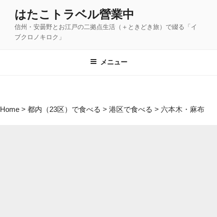
コ
はたこトラベル營業中
ン
信州・安曇野とお江戸の二拠点生活（＋ときどき旅）で綴る「イ
テ
ブクロノキロク」
ン
ツ
メニュー
へ
ス
キ
ッ
Home
>
都内（23区）で食べる
>
港区で食べる
>
六本木・麻布
プ