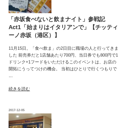
ん
と
事
「赤坂食べないと飲まナイト」参戦記
情
Act1「始まりはイタリアンで」【チッティ
（2017
ーノ赤坂（港区）】
年
11
11月15日。「食べ飲ま」の2日目に職場の人と行ってきま
月）”
した 前売券だと1店舗あたり700円、当日券でも800円で1
の
ドリンク+1フードをいただけるこのイベントは、お店の
開拓にうってつけの機会。 当初はひとりで行くつもりで
…
“「赤
続きを読む
坂
食
べ
投
2017-12-05
稿
な
日:
い