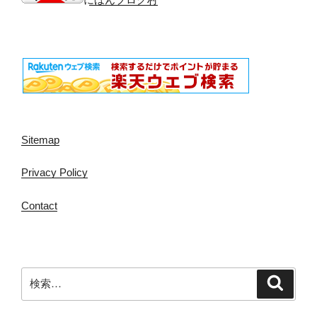
Sitemap
Privacy Policy
Contact
検
検
索
索: