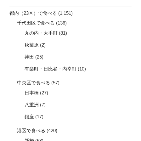
リ
ア
都内（23区）で食べる
(1,151)
（港
千代田区で食べる
(136)
区）】”
丸の内・大手町
(81)
の
秋葉原
(2)
神田
(25)
有楽町・日比谷・内幸町
(10)
中央区で食べる
(57)
日本橋
(27)
八重洲
(7)
銀座
(17)
港区で食べる
(420)
新橋
(63)