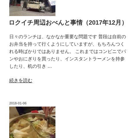
ふ
た
り
ロクイチ周辺おべんと事情（2017年12月）
旅
Act1「居
日々のランチは、なかなか重要な問題です 普段は自前の
酒
お弁当を持って行くようにしていますが、もちろんつく
屋
れる時ばかりではありません。 これまではコンビニでパ
上
ンやおにぎりを買ったり、インスタントラーメンを持参
野
したり、机の引き …
東
京
“ロ
続きを読む
ラ
ク
イ
イ
ン」”
チ
投
2018-01-06
の
稿
周
日:
辺
お
べ