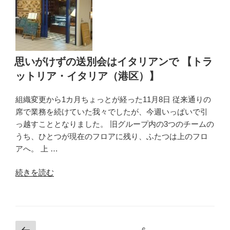
と
飲
ま
ナ
イ
思いがけずの送別会はイタリアンで 【トラ
ト」
ットリア・イタリア（港区）】
参
戦
組織変更から1カ月ちょっとが経った11月8日 従来通りの
記
席で業務を続けていた我々でしたが、今週いっぱいで引
Act1「始
っ越すこととなりました。 旧グループ内の3つのチームの
ま
うち、ひとつが現在のフロアに残り、ふたつは上のフロ
り
アへ。 上 …
は
イ
“思
続きを読む
タ
い
リ
が
ア
け
ン
ず
で」
投
前
固定ページ
6