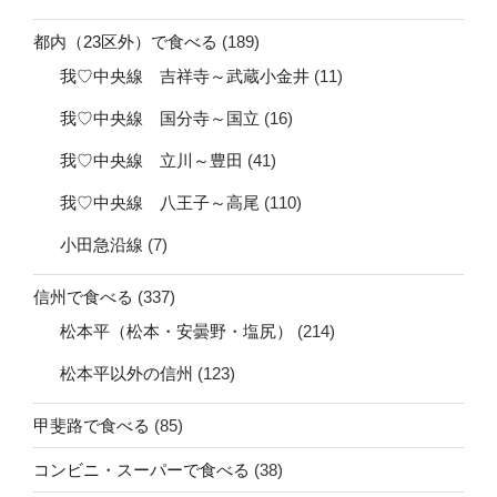
都内（23区外）で食べる
(189)
我♡中央線 吉祥寺～武蔵小金井
(11)
我♡中央線 国分寺～国立
(16)
我♡中央線 立川～豊田
(41)
我♡中央線 八王子～高尾
(110)
小田急沿線
(7)
信州で食べる
(337)
松本平（松本・安曇野・塩尻）
(214)
松本平以外の信州
(123)
甲斐路で食べる
(85)
コンビニ・スーパーで食べる
(38)