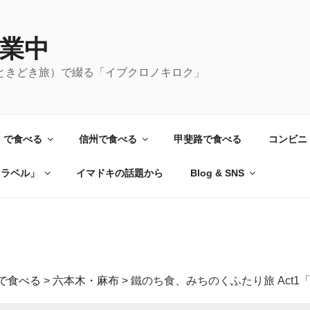
業中
ときどき旅）で綴る「イブクロノキロク」
）で食べる
信州で食べる
甲斐路で食べる
コンビニ
トラベル」
イマドキの話題から
Blog & SNS
で食べる
>
六本木・麻布
>
鐵のち食、みちのくふたり旅 Act