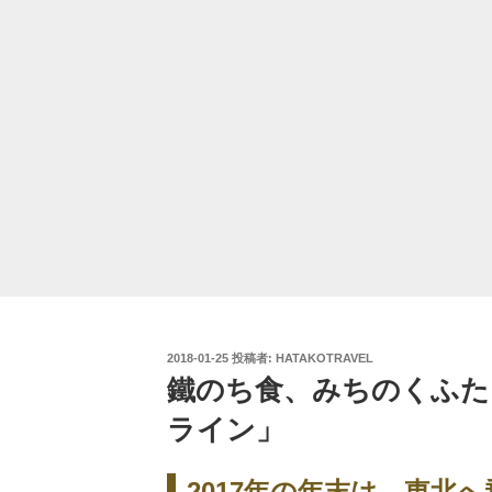
投
2018-01-25
投稿者:
HATAKOTRAVEL
稿
鐵のち食、みちのくふたり
日:
ライン」
2017年の年末は、東北