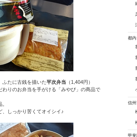
都内
、ふたに古銭を描いた
平次弁当
（1,404円）
だわりのお弁当を手がける「みやび」の商品で
信州
品。
ど、しっかり苦くてオイシイ♪
甲斐