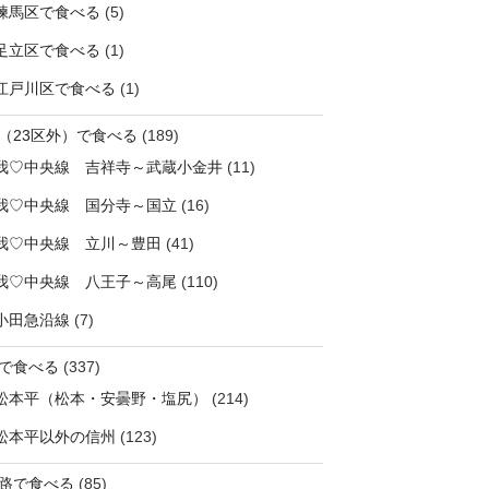
練馬区で食べる
(5)
足立区で食べる
(1)
江戸川区で食べる
(1)
（23区外）で食べる
(189)
我♡中央線 吉祥寺～武蔵小金井
(11)
我♡中央線 国分寺～国立
(16)
我♡中央線 立川～豊田
(41)
我♡中央線 八王子～高尾
(110)
小田急沿線
(7)
で食べる
(337)
松本平（松本・安曇野・塩尻）
(214)
松本平以外の信州
(123)
路で食べる
(85)