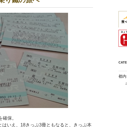
CAT
都内
を確保。
はいえ、18きっぷ3冊ともなると、きっぷ本