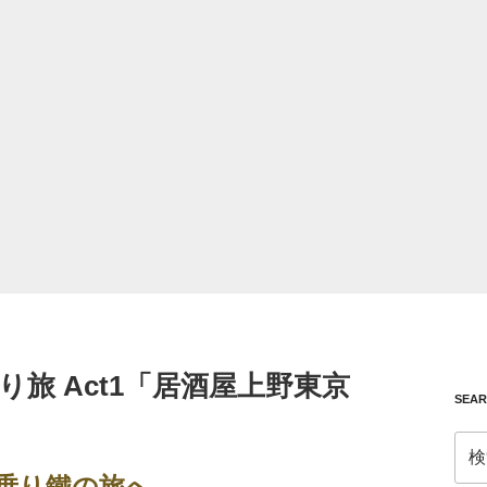
旅 Act1「居酒屋上野東京
SEA
検
索:
へ乗り鐵の旅へ