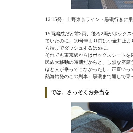
13:15発、上野東京ライン・黒磯行きに
15両編成だと前2両、後ろ2両がボック
ていたのに、10号車より前は小金井止
ら端までダッシュするはめに。
それでも東京駅からはボックスシートを
民族大移動の時期だからと、し烈な座席
ほど人が乗ってこなかったし、正直いっ
熱海始発のこの列車、黒磯まで通しで乗
では、さっそくお弁当を