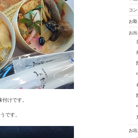
コン
お取
お出
味付けです。
ようです。
お出