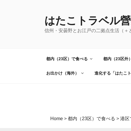
コ
ン
テ
はたこトラベル營
ン
信州・安曇野とお江戸の二拠点生活（＋
ツ
へ
ス
キ
都内（23区）で食べる
都内（23区外
ッ
プ
お出かけ（海外）
進化する「はたこ
Home
>
都内（23区）で食べる
>
港区