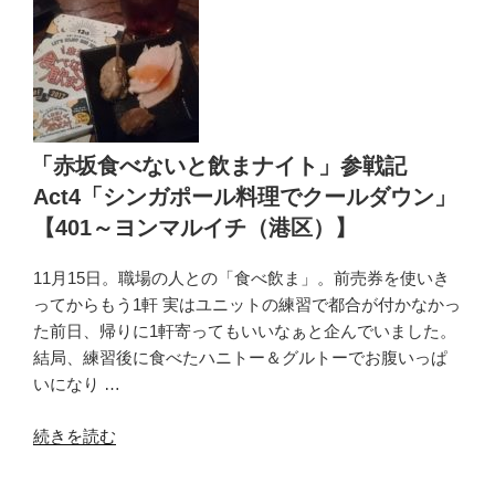
日:
い
と
飲
ま
ナ
イ
「赤坂食べないと飲まナイト」参戦記
ト」
Act4「シンガポール料理でクールダウン」
参
【401～ヨンマルイチ（港区）】
戦
記
11月15日。職場の人との「食べ飲ま」。前売券を使いき
番
ってからもう1軒 実はユニットの練習で都合が付かなかっ
外
た前日、帰りに1軒寄ってもいいなぁと企んでいました。
編
結局、練習後に食べたハニトー＆グルトーでお腹いっぱ
「ソ
いになり …
ル
ロ
“「赤
続きを読む
ル
坂
タ
食
ン