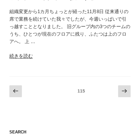
新
組織変更から1カ月ちょっとが経った11月8日 従来通りの
宿
席で業務を続けていた我々でしたが、今週いっぱいで引
西
っ越すこととなりました。 旧グループ内の3つのチームの
口
うち、ひとつが現在のフロアに残り、ふたつは上のフロ
店
アへ。 上 …
（新
宿
“思
続きを読む
区）】”
い
の
が
け
ず
投
前
次
固定ページ
115
の
の
の
稿
送
ペ
ペ
の
別
ー
ー
ペ
会
ジ
ジ
は
ー
イ
ジ
SEARCH
タ