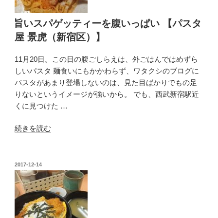
旨いスパゲッティーを腹いっぱい 【パスタ
屋 景虎（新宿区）】
11月20日。この日の腹ごしらえは、外ごはんではめずら
しいパスタ 麺食いにもかかわらず、ワタクシのブログに
パスタがあまり登場しないのは、見た目ばかりでもの足
りないというイメージが強いから。 でも、西武新宿駅近
くに見つけた …
“旨
続きを読む
い
ス
パ
投
2017-12-14
稿
ゲ
日:
ッ
テ
ィ