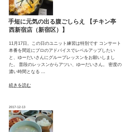
ー
を
腹
手短に元気の出る腹ごしらえ 【チキン亭
い
西新宿店（新宿区）】
っ
ぱ
11月17日。この日のユニット練習は特別です コンサート
い
本番を間近にプロのアドバイスでレベルアップしたい
【パ
と、ゆーだいさんにグループレッスンをお願いしまし
ス
た。 普段のレッスンからアツい、ゆーだいさん。 密度の
タ
濃い時間となる …
屋
景
“手
続きを読む
虎
短
（新
に
宿
元
投
2017-12-13
区）】”
稿
気
の
日:
の
出