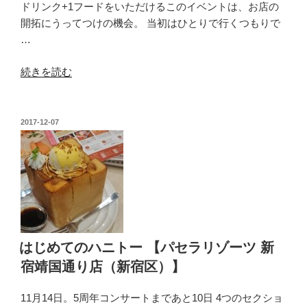
ドリンク+1フードをいただけるこのイベントは、お店の
う
区）】”
開拓にうってつけの機会。 当初はひとりで行くつもりで
ま
の
…
さ
に
“「赤
続きを読む
カ
坂
ン
食
ド
べ
ー
投
2017-12-07
稿
な
す
日:
い
る」
と
【地
飲
鶏
ま
料
ナ
理
イ
う
はじめてのハニトー 【パセラリゾーツ 新
ト」
の
宿靖国通り店（新宿区）】
参
あ
戦
ん
11月14日。5周年コンサートまであと10日 4つのセクショ
記
（港