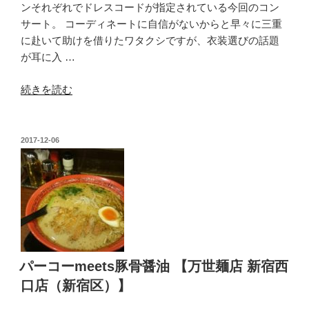
ンそれぞれでドレスコードが指定されている今回のコン
Act1「始
区）】”
サート。 コーディネートに自信がないからと早々に三重
ま
の
に赴いて助けを借りたワタクシですが、衣装選びの話題
り
が耳に入 …
は
イ
“は
続きを読む
タ
じ
リ
め
ア
て
投
2017-12-06
ン
稿
の
で」
日:
ハ
【チ
ニ
ッ
ト
テ
ー
ィ
【パ
ー
セ
ノ
パーコーmeets豚骨醤油 【万世麺店 新宿西
ラ
赤
口店（新宿区）】
リ
坂
ゾ
（港