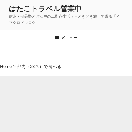
コ
はたこトラベル營業中
ン
信州・安曇野とお江戸の二拠点生活（＋ときどき旅）で綴る「イ
テ
ブクロノキロク」
ン
ツ
メニュー
へ
ス
キ
ッ
Home
>
都内（23区）で食べる
プ