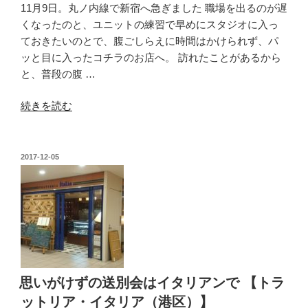
11月9日。丸ノ内線で新宿へ急ぎました 職場を出るのが遅
ー
区）】”
くなったのと、ユニットの練習で早めにスタジオに入っ
ツ
の
ておきたいのとで、腹ごしらえに時間はかけられず、パ
新
ッと目に入ったコチラのお店へ。 訪れたことがあるから
宿
と、普段の腹 …
靖
国
“パ
続きを読む
通
ー
り
コ
店
ー
投
2017-12-05
（新
稿
meets
宿
日:
豚
区）】”
骨
の
醤
油
【万
世
思いがけずの送別会はイタリアンで 【トラ
麺
ットリア・イタリア（港区）】
店