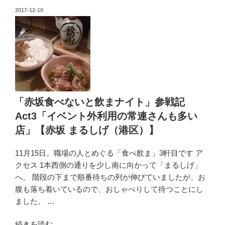
べ
で
投
2017-12-10
稿
な
締
日:
い
め」
と
【純
飲
韓
ま
国
ナ
家
イ
庭
「赤坂食べないと飲まナイト」参戦記
ト」
料
Act3「イベント外利用の常連さんも多い
参
理
店」【赤坂 まるしげ（港区）】
戦
一
記
龍
11月15日。職場の人とめぐる「食べ飲ま」3軒目です ア
Act4「シ
（港
クセス 1本西側の通りを少し南に向かって「まるしげ」
ン
区）】”
へ。 階段の下まで順番待ちの列が伸びていましたが、お
ガ
の
腹も落ち着いているので、おしゃべりして待つことにし
ポ
ました。 …
ー
ル
“「赤
続きを読む