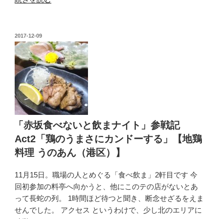
料
坂
理
食
で
べ
ク
投
2017-12-09
稿
な
ー
日:
い
ル
と
ダ
飲
ウ
ま
ン」
ナ
【401
イ
～
「赤坂食べないと飲まナイト」参戦記
ト」
ヨ
Act2「鶏のうまさにカンドーする」【地鶏
参
ン
料理 うのあん（港区）】
戦
マ
記
ル
11月15日。職場の人とめぐる「食べ飲ま」2軒目です 今
Act3「イ
イ
回初参加の料亭へ向かうと、他にこのテの店がないとあ
ベ
チ
って長蛇の列。 1時間ほど待つと聞き、断念せざるをえま
ン
（港
せんでした。 アクセス というわけで、少し北のエリアに
ト
区）】”