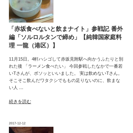
る
腹
ご
し
「赤坂食べないと飲まナイト」参戦記 番外
ら
編「ソルロルタンで締め」【純韓国家庭料
え
理 一龍（港区）】
【チ
キ
11月15日。4軒ハシゴして赤坂見附駅へ向かうふたりと別
ン
れた後 「ラーメン食べたい」 今回参戦したなかで一番若
亭
いTさんが、ボソッといいました。 実は飲めないTさん。
西
そこそこ飲んだワタクシでももの足りないのに、飲まな
新
い人 …
宿
店
“「赤
続きを読む
（新
坂
宿
食
区）】”
べ
の
投
2017-12-12
稿
な