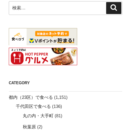
送
検
リ
検
り
索
索:
ア
ン
で
【ト
ラ
ッ
ト
リ
ア・
イ
タ
CATEGORY
リ
ア
都内（23区）で食べる
(1,151)
（港
千代田区で食べる
(136)
区）】”
丸の内・大手町
(81)
の
秋葉原
(2)