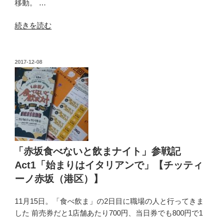
移動。 …
外
の
利
“「赤
続きを読む
用
坂
の
食
常
べ
連
投
2017-12-08
稿
な
さ
日:
い
ん
と
も
飲
多
ま
い
ナ
店」
イ
【赤
「赤坂食べないと飲まナイト」参戦記
ト」
坂
Act1「始まりはイタリアンで」【チッティ
参
ま
ーノ赤坂（港区）】
戦
る
記
し
11月15日。「食べ飲ま」の2日目に職場の人と行ってきま
Act2「鶏
げ
した 前売券だと1店舗あたり700円、当日券でも800円で1
の
（港