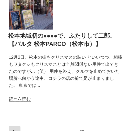
ブ・
セ
イ
ン
ブ
タ
の
ー
夜、
（松
松本地域初の●●●●で、ふたりして二郎。
串
本
【バルタ 松本PARCO（松本市）】
か
市）】”
つ
の
12月2日。松本の街もクリスマスの装い といいつつ、相棒
de
もワタクシもクリスマスとは全然関係ない用件で出てき
打
たのですが…（笑） 用件を終え、クルマを止めておいた
ち
場所へ向かう途中、コチラの店の前で足が止まりまし
上
た。 東京では …
げ
【串
“松
続きを読む
か
本
つ
地
夢
域
屋
初
（松
投