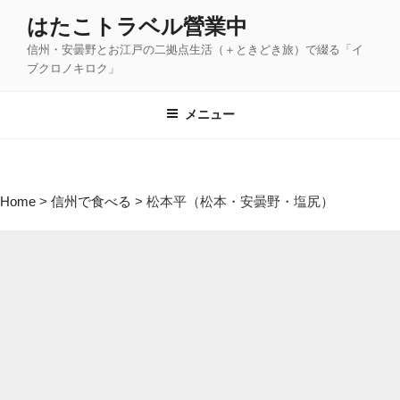
コ
はたこトラベル營業中
ン
信州・安曇野とお江戸の二拠点生活（＋ときどき旅）で綴る「イ
テ
ブクロノキロク」
ン
ツ
メニュー
へ
ス
キ
ッ
Home
>
信州で食べる
>
松本平（松本・安曇野・塩尻）
プ