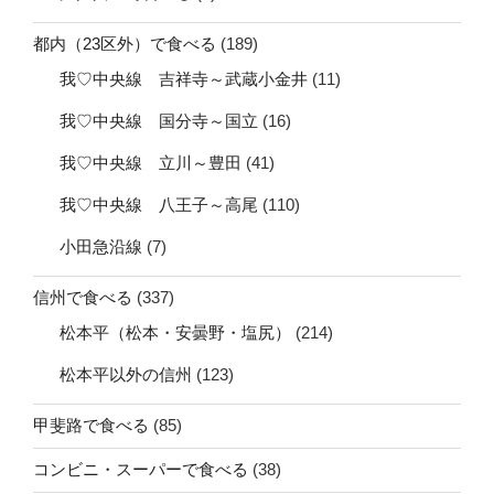
都内（23区外）で食べる
(189)
我♡中央線 吉祥寺～武蔵小金井
(11)
我♡中央線 国分寺～国立
(16)
我♡中央線 立川～豊田
(41)
我♡中央線 八王子～高尾
(110)
小田急沿線
(7)
信州で食べる
(337)
松本平（松本・安曇野・塩尻）
(214)
松本平以外の信州
(123)
甲斐路で食べる
(85)
コンビニ・スーパーで食べる
(38)