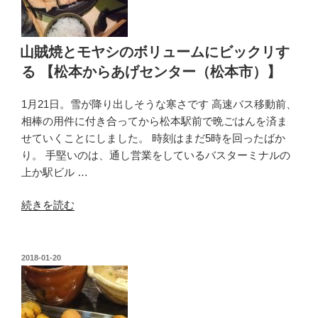
る
か、
食
山賊焼とモヤシのボリュームにビックリす
べ
る 【松本からあげセンター（松本市）】
て
乗
1月21日。雪が降り出しそうな寒さです 高速バス移動前、
る
相棒の用件に付き合ってから松本駅前で晩ごはんを済ま
か
せていくことにしました。 時刻はまだ5時を回ったばか
Act1「か
り。 手堅いのは、通し営業をしているバスターミナルの
ら
上か駅ビル …
セ
ン
“山
続きを読む
の
賊
か
焼
ら
と
投
2018-01-20
あ
稿
モ
げ
日:
ヤ
弁
シ
当」”