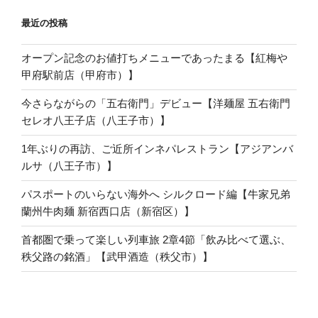
最近の投稿
オープン記念のお値打ちメニューであったまる【紅梅や
甲府駅前店（甲府市）】
今さらながらの「五右衛門」デビュー【洋麺屋 五右衛門
セレオ八王子店（八王子市）】
1年ぶりの再訪、ご近所インネパレストラン【アジアンバ
ルサ（八王子市）】
パスポートのいらない海外へ シルクロード編【牛家兄弟
蘭州牛肉麺 新宿西口店（新宿区）】
首都圏で乗って楽しい列車旅 2章4節「飲み比べて選ぶ、
秩父路の銘酒」【武甲酒造（秩父市）】