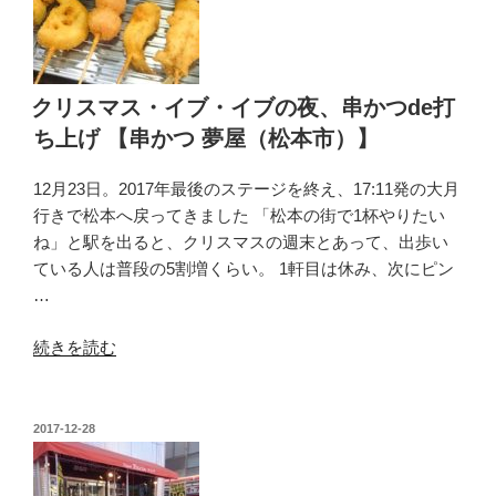
の
の
ボ
リ
ュ
クリスマス・イブ・イブの夜、串かつde打
ー
ち上げ 【串かつ 夢屋（松本市）】
ム
に
12月23日。2017年最後のステージを終え、17:11発の大月
ビ
行きで松本へ戻ってきました 「松本の街で1杯やりたい
ッ
ね」と駅を出ると、クリスマスの週末とあって、出歩い
ク
ている人は普段の5割増くらい。 1軒目は休み、次にピン
リ
…
す
る
“ク
続きを読む
【松
リ
本
ス
か
マ
投
2017-12-28
ら
稿
ス・
あ
日:
イ
げ