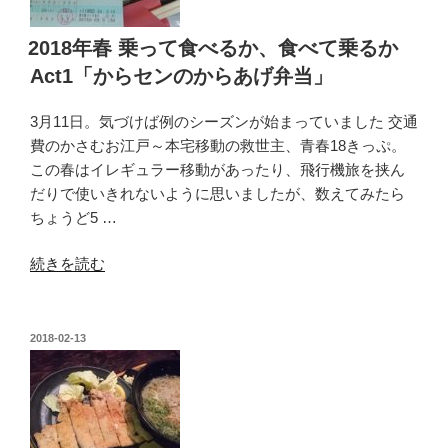
2018年春 乗って食べるか、食べて乗るか
Act1「からセンのからあげ弁当」
3月11日。気づけば例のシーズンが始まっていました 交通
費のかさむお江戸～本宅移動の救世主、青春18きっぷ。
この春はイレギュラー移動があったり、飛行機旅を挟ん
だりで使いきれないように思いましたが、数えてみたら
ちょうど5 …
“2018
続きを読む
年
春
乗
投
2018-02-13
稿
っ
日:
て
食
べ