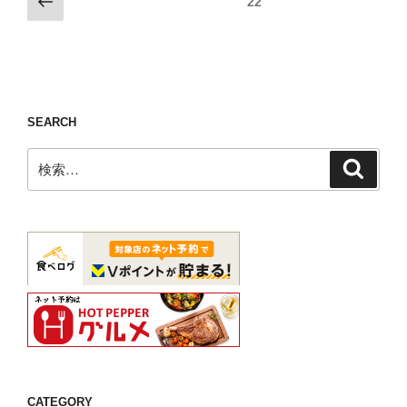
前
固定ページ
22
の
本
の
稿
●●●●
市）】”
ペ
の
で、
の
ー
ペ
ふ
ジ
た
ー
り
ジ
SEARCH
し
送
検
て
検
り
索
索:
二
郎。
【バ
ル
タ
松
本
PARCO（松
本
市）】”
の
CATEGORY