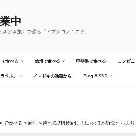
業中
ときどき旅）で綴る「イブクロノキロク」
）で食べる
信州で食べる
甲斐路で食べる
コンビニ
トラベル」
イマドキの話題から
Blog & SNS
区で食べる
>
新宿
>
痺れる刀削麺は、思いのほか野菜たっぷり 