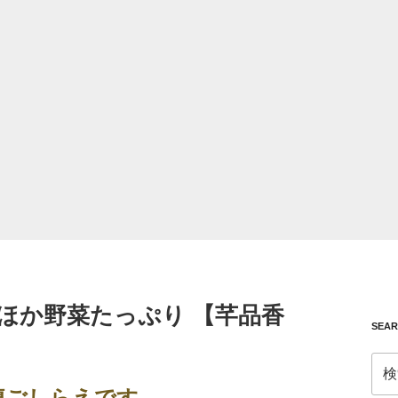
ほか野菜たっぷり 【芊品香
SEA
検
索:
腹ごしらえです