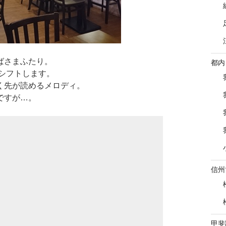
ばさまふたり。
都内
シフトします。
く先が読めるメロディ。
ですが…。
信州
甲斐