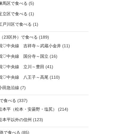
練馬区で食べる
(5)
足立区で食べる
(1)
江戸川区で食べる
(1)
（23区外）で食べる
(189)
我♡中央線 吉祥寺～武蔵小金井
(11)
我♡中央線 国分寺～国立
(16)
我♡中央線 立川～豊田
(41)
我♡中央線 八王子～高尾
(110)
小田急沿線
(7)
で食べる
(337)
松本平（松本・安曇野・塩尻）
(214)
松本平以外の信州
(123)
路で食べる
(85)