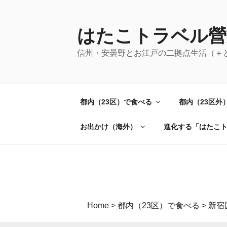
コ
ン
テ
はたこトラベル營
ン
信州・安曇野とお江戸の二拠点生活（＋
ツ
へ
ス
キ
都内（23区）で食べる
都内（23区外
ッ
プ
お出かけ（海外）
進化する「はたこ
Home
>
都内（23区）で食べる
>
新宿