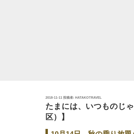
投
2018-11-11
投稿者:
HATAKOTRAVEL
稿
たまには、いつものじゃ
日:
区）】
10月14日。秋の乗り放