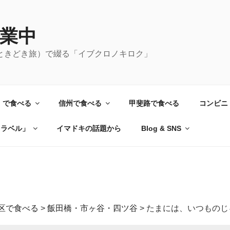
業中
ときどき旅）で綴る「イブクロノキロク」
）で食べる
信州で食べる
甲斐路で食べる
コンビニ
トラベル」
イマドキの話題から
Blog & SNS
区で食べる
>
飯田橋・市ヶ谷・四ツ谷
>
たまには、いつものじ