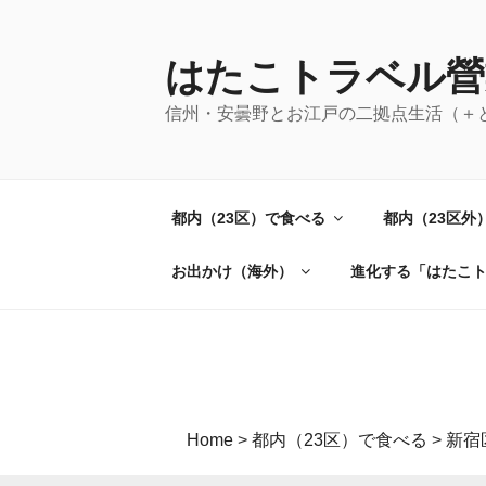
コ
ン
テ
はたこトラベル營
ン
信州・安曇野とお江戸の二拠点生活（＋
ツ
へ
ス
キ
都内（23区）で食べる
都内（23区外
ッ
プ
お出かけ（海外）
進化する「はたこ
Home
>
都内（23区）で食べる
>
新宿