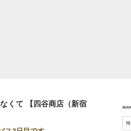
なくて 【四谷商店（新宿
SEA
検
索:
題パス3日目です