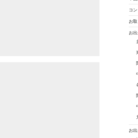
コン
お取
お出
お出