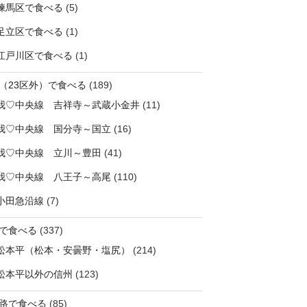
練馬区で食べる
(5)
足立区で食べる
(1)
江戸川区で食べる
(1)
（23区外）で食べる
(189)
我♡中央線 吉祥寺～武蔵小金井
(11)
我♡中央線 国分寺～国立
(16)
我♡中央線 立川～豊田
(41)
我♡中央線 八王子～高尾
(110)
小田急沿線
(7)
で食べる
(337)
松本平（松本・安曇野・塩尻）
(214)
松本平以外の信州
(123)
路で食べる
(85)