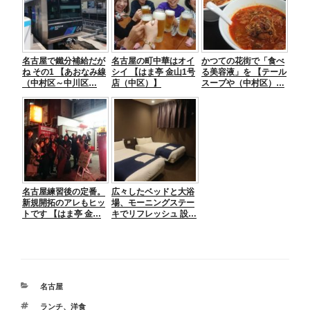
名古屋で鐵分補給だが
名古屋の町中華はオイ
かつての花街で「食べ
ね その1 【あおなみ線
シイ 【はま亭 金山1号
る美容液」を 【テール
（中村区～中川区…
店（中区）】
スープや（中村区）…
名古屋練習後の定番。
広々したベッドと大浴
新規開拓のアレもヒッ
場、モーニングステー
トです 【はま亭 金…
キでリフレッシュ 設…
カ
名古屋
テ
タ
ランチ
、
洋食