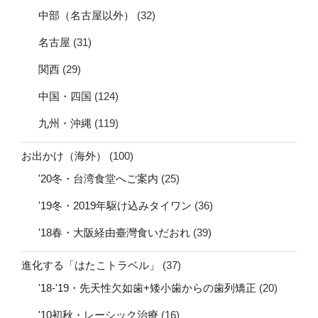
中部（名古屋以外）
(32)
名古屋
(31)
関西
(29)
中国・四国
(124)
九州・沖縄
(119)
お出かけ（海外）
(100)
'20冬・台湾食堂へご案内
(25)
'19冬・2019年駆け込みタイワン
(36)
'18春・大阪経由臺灣食いだおれ
(39)
進化する「はたこトラベル」
(37)
'18-'19・先天性欠如歯+矮小歯からの歯列矯正
(20)
'10初秋・レーシック治療
(16)