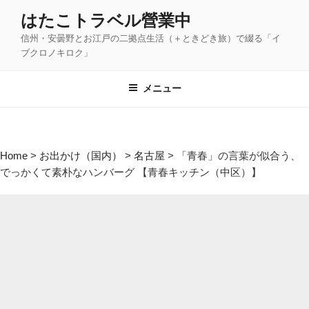
コ
はたこトラベル營業中
ン
信州・安曇野とお江戸の二拠点生活（＋ときどき旅）で綴る「イ
テ
ブクロノキロク」
ン
ツ
メニュー
へ
ス
キ
ッ
Home
>
お出かけ（国内）
>
名古屋
>
「青春」の言葉が似合う、
プ
でっかくて素朴なハンバーグ 【青春キッチン（中区）】