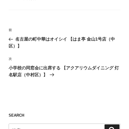
ゴ
グ
リ
ー
投
前
前
稿
の
名古屋の町中華はオイシイ 【はま亭 金山1号店（中
ナ
投
区）】
ビ
稿
ゲ
次
次
の
ー
小学校の同窓会に出席する 【アクアリウムダイニング 灯
投
シ
名駅店（中村区）】
稿
ョ
ン
SEARCH
検
検