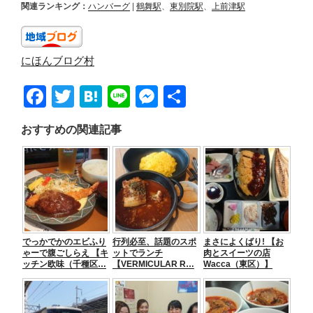
関連ランキング：
ハンバーグ
|
鶴舞駅
、
東別院駅
、
上前津駅
にほんブログ村
F
T
H
Li
M
共
a
wi
at
n
e
有
おすすめの関連記事
c
tt
e
e
ss
e
er
n
e
b
a
n
o
g
o
er
でっかでかのエビふり
行列必至、話題のスポ
まさによくばり! 【お
k
ゃーで腹ごしらえ 【キ
ットでランチ
肉とスイーツの店
ッチン欧味（千種区…
【VERMICULAR R…
Wacca（東区）】