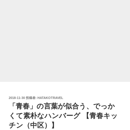
投
2018-11-30
投稿者:
HATAKOTRAVEL
稿
「青春」の言葉が似合う、でっか
日:
くて素朴なハンバーグ 【青春キッ
チン（中区）】