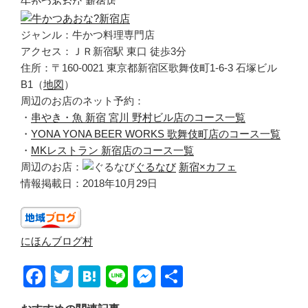
牛かつあおな 新宿店
ジャンル：牛かつ料理専門店
アクセス：ＪＲ新宿駅 東口 徒歩3分
住所：〒160-0021 東京都新宿区歌舞伎町1-6-3 石塚ビル
B1（
地図
）
周辺のお店のネット予約：
・
串やき・魚 新宿 宮川 野村ビル店のコース一覧
・
YONA YONA BEER WORKS 歌舞伎町店のコース一覧
・
MKレストラン 新宿店のコース一覧
周辺のお店：
ぐるなび
新宿×カフェ
情報掲載日：2018年10月29日
にほんブログ村
F
T
H
Li
M
共
a
wi
at
n
e
有