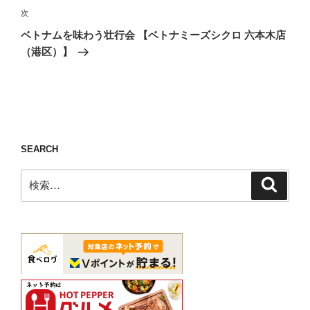
ゲ
次
次
の
ー
ベトナムを味わう壮行会 【ベトナミーズシクロ 六本木店
投
シ
（港区）】
稿
ョ
ン
SEARCH
検
検
索
索: