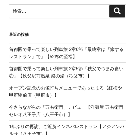
検
検
索
索:
最近の投稿
首都圏で乗って楽しい列車旅 2章6節「最終章は『旅する
レストラン』で」【52席の至福】
首都圏で乗って楽しい列車旅 2章5節「秩父でつまみ食い
②」【秩父駅前温泉 祭の湯（秩父市）】
オープン記念のお値打ちメニューであったまる【紅梅や
甲府駅前店（甲府市）】
今さらながらの「五右衛門」デビュー【洋麺屋 五右衛門
セレオ八王子店（八王子市）】
1年ぶりの再訪、ご近所インネパレストラン【アジアンバ
ルサ（八王子市）】