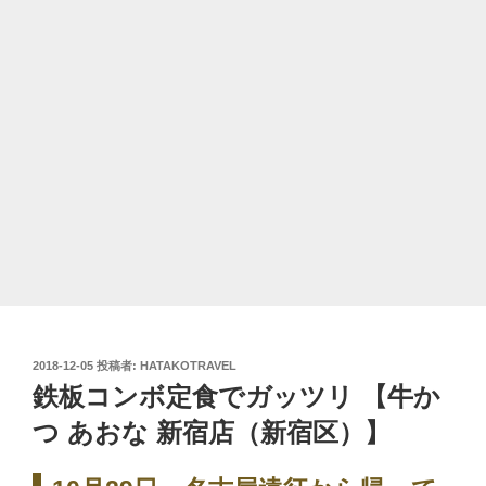
投
2018-12-05
投稿者:
HATAKOTRAVEL
稿
鉄板コンボ定食でガッツリ 【牛か
日:
つ あおな 新宿店（新宿区）】