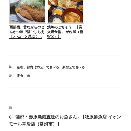
西新宿、昔ながらのと
焼魚のごちそう 【炭
んかつ屋で腹ごしらえ
火焼食堂 こがね屋（新
【とんかつ 満ぷく…
宿区）】
カ
新宿
、
都内（23区）で食べる
、
新宿区で食べる
テ
タ
定食
、
肉
ゴ
グ
リ
ー
投
前
前
稿
の
蒲郡・形原漁港直送のお魚さん♪ 【牧原鮮魚店 イオン
ナ
投
モール常滑店（常滑市）】
ビ
稿