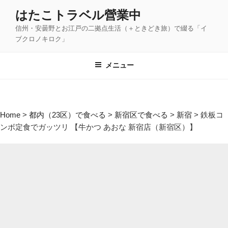
コ
はたこトラベル營業中
ン
信州・安曇野とお江戸の二拠点生活（＋ときどき旅）で綴る「イ
テ
ブクロノキロク」
ン
ツ
メニュー
へ
ス
キ
ッ
Home
>
都内（23区）で食べる
>
新宿区で食べる
>
新宿
>
鉄板コ
プ
ンボ定食でガッツリ 【牛かつ あおな 新宿店（新宿区）】