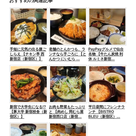
おすすめの関連記事
c
tt
e
e
ss
e
er
n
e
b
a
n
o
g
o
er
手短に元気の出る腹ご
老舗のとんかつも、ラ
PayPayグルメで仙台
k
しらえ 【チキン亭 西
ンチなら手ごろに 【と
名物 【牛たん炭焼 利
新宿店（新宿区）】
んかつ にいむら …
休 ルミネ新宿…
新宿で大学生になる!?
お肉も野菜もたっぷり
平日昼間にフレンチラ
【豚大学 新宿校舎（新
と 【肉めし 岡むら屋
ンチ 【BISTRO
宿区）】
新宿西口店（新宿…
BLEU（新宿区）…