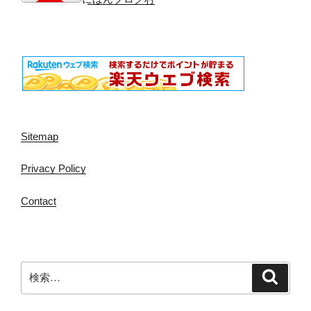
Sitemap
Privacy Policy
Contact
検
検
索
索: