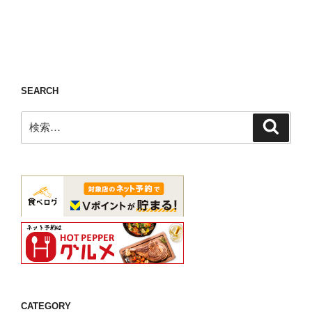
稿
ョ
ン
SEARCH
検
検
索
索:
CATEGORY