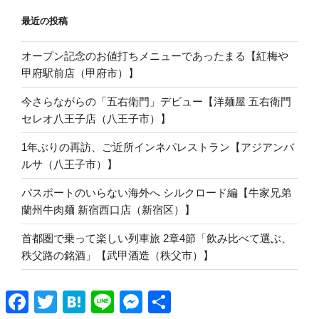
最近の投稿
オープン記念のお値打ちメニューであったまる【紅梅や
甲府駅前店（甲府市）】
今さらながらの「五右衛門」デビュー【洋麺屋 五右衛門
セレオ八王子店（八王子市）】
1年ぶりの再訪、ご近所インネパレストラン【アジアンバ
ルサ（八王子市）】
パスポートのいらない海外へ シルクロード編【牛家兄弟
蘭州牛肉麺 新宿西口店（新宿区）】
首都圏で乗って楽しい列車旅 2章4節「飲み比べて選ぶ、
秩父路の銘酒」【武甲酒造（秩父市）】
Facebook
Twitter
Hatena
Line
Messenger
共
有