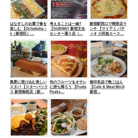
o
g
o
er
はなすしのお重で春を
考えることは一緒?
新宿駅西口で喫茶店ラ
k
楽しむ 【Ochoboha～
【SUBWAY 新宿文化
ンチ 【マイアミ パテ
n（新宿区）…
センター通り店（…
ィオ 小田急エース…
風景に溶け込む美しい
旬のフルーツをオサレ
無印良品で晩ごはん
スタバ 【スターバック
に持ち帰ろう 【Fruits
【Cafe & Meal MUJI
ス 新宿御苑店（新…
Peaks…
新宿…