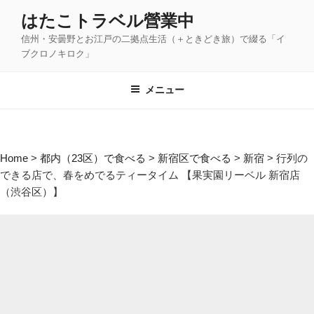
コ
はたこトラベル營業中
ン
信州・安曇野とお江戸の二拠点生活（＋ときどき旅）で綴る「イ
テ
ブクロノキロク」
ン
ツ
メニュー
へ
ス
キ
ッ
Home
>
都内（23区）で食べる
>
新宿区で食べる
>
新宿
>
行列の
プ
できる店で、春をめでるティータイム 【果実園リーベル 新宿店
（渋谷区）】