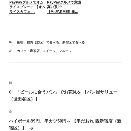
PayPayグルメでオム
PayPayグルメで意識
ライスプレート 【オム
高い系??
ライスカフェ …
【Mr.FARMER 新…
カ
新宿
、
都内（23区）で食べる
、
新宿区で食べる
テ
タ
カフェ・喫茶店
、
スイーツ
、
フルーツ
ゴ
グ
リ
ー
投
前
前
稿
の
「ビールに合うパン」でお花見を 【パン屋サリュー
ナ
投
（世田谷区）】
ビ
稿
ゲ
次
次
の
ー
ハイボール99円、串カツ50円～ 【串だおれ 西新宿店（新
投
シ
宿区）】