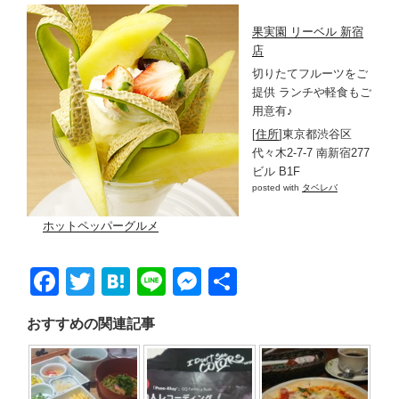
果実園 リーベル 新宿
店
切りたてフルーツをご
提供 ランチや軽食もご
用意有♪
[
住所
]東京都渋谷区
代々木2-7-7 南新宿277
ビル B1F
posted with
タベレバ
ホットペッパーグルメ
F
T
H
Li
M
共
a
wi
at
n
e
有
おすすめの関連記事
c
tt
e
e
ss
e
er
n
e
b
a
n