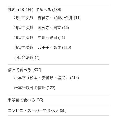
都内（23区外）で食べる
(189)
我♡中央線 吉祥寺～武蔵小金井
(11)
我♡中央線 国分寺～国立
(16)
我♡中央線 立川～豊田
(41)
我♡中央線 八王子～高尾
(110)
小田急沿線
(7)
信州で食べる
(337)
松本平（松本・安曇野・塩尻）
(214)
松本平以外の信州
(123)
甲斐路で食べる
(85)
コンビニ・スーパーで食べる
(38)