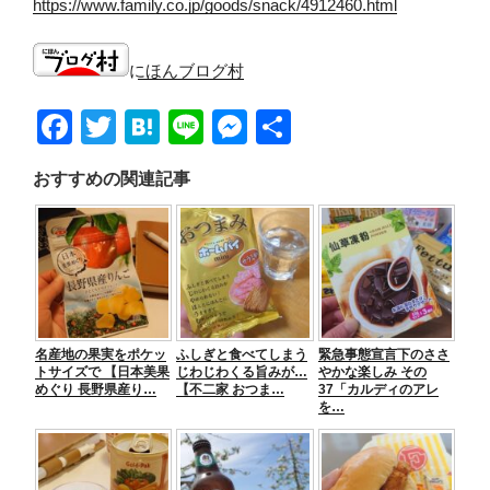
https://www.family.co.jp/goods/snack/4912460.html
にほんブログ村
F
T
H
Li
M
共
a
wi
at
n
e
有
おすすめの関連記事
c
tt
e
e
ss
e
er
n
e
b
a
n
o
g
o
er
名産地の果実をポケッ
ふしぎと食べてしまう
緊急事態宣言下のささ
k
トサイズで 【日本美果
じわじわくる旨みが…
やかな楽しみ その
めぐり 長野県産り…
【不二家 おつま…
37「カルディのアレ
を…