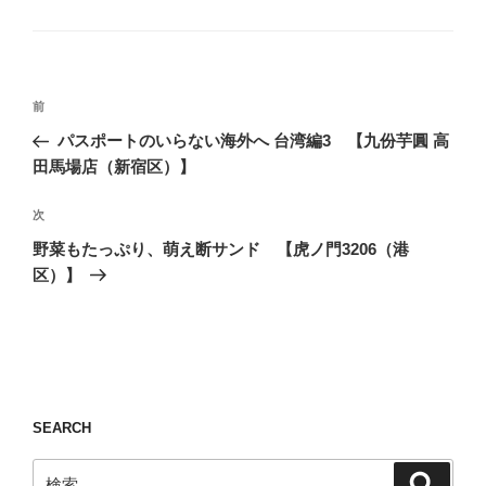
グ
リ
ー
投
前
前
稿
の
パスポートのいらない海外へ 台湾編3 【九份芋圓 高
ナ
投
田馬場店（新宿区）】
ビ
稿
ゲ
次
次
の
ー
野菜もたっぷり、萌え断サンド 【虎ノ門3206（港
投
シ
区）】
稿
ョ
ン
SEARCH
検
検