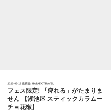
投
2021-07-18
投稿者:
HATAKOTRAVEL
稿
フェス限定! 「痺れる」がたまりま
日:
せん 【湖池屋 スティックカラムー
チョ花椒】