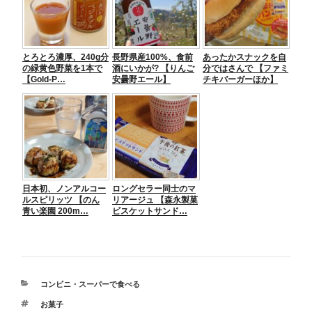
とろとろ濃厚、240g分
長野県産100%、食前
あったかスナックを自
の緑黄色野菜を1本で
酒にいかが? 【りんご
分ではさんで 【ファミ
【Gold-P…
安曇野エール】
チキバーガーほか】
日本初、ノンアルコー
ロングセラー同士のマ
ルスピリッツ 【のん
リアージュ 【森永製菓
青い楽園 200m…
ビスケットサンド…
カ
コンビニ・スーパーで食べる
テ
タ
お菓子
ゴ