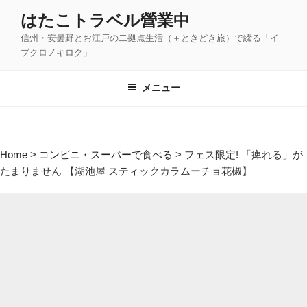
コ
はたこトラベル營業中
ン
信州・安曇野とお江戸の二拠点生活（＋ときどき旅）で綴る「イ
テ
ブクロノキロク」
ン
ツ
メニュー
へ
ス
キ
ッ
Home
>
コンビニ・スーパーで食べる
>
フェス限定! 「痺れる」が
プ
たまりません 【湖池屋 スティックカラムーチョ花椒】