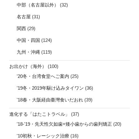
中部（名古屋以外）
(32)
名古屋
(31)
関西
(29)
中国・四国
(124)
九州・沖縄
(119)
お出かけ（海外）
(100)
'20冬・台湾食堂へご案内
(25)
'19冬・2019年駆け込みタイワン
(36)
'18春・大阪経由臺灣食いだおれ
(39)
進化する「はたこトラベル」
(37)
'18-'19・先天性欠如歯+矮小歯からの歯列矯正
(20)
'10初秋・レーシック治療
(16)