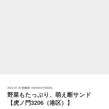
投
2021-07-20
投稿者:
HATAKOTRAVEL
稿
野菜もたっぷり、萌え断サンド
日:
【虎ノ門3206（港区）】