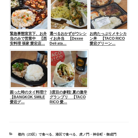
緊急事態宣言下、お弁
選べるおかずがウレシ
お肉たっぷりメキシカ
当のみで営業中 【西
イお弁当 【Dexee
ン丼 【TACO RICO
安料理 張家 愛宕店…
Deli ata…
愛宕グリーン…
困った時のタイ料理!?
3度目の参戦! 夏の激辛
【BANGKOK SMILE
グランプリ 【TACO
愛宕グ…
RICO 愛…
カ
都内（23区）で食べる
、
港区で食べる
、
虎ノ門・神谷町・御成門