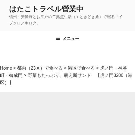
コ
はたこトラベル營業中
ン
信州・安曇野とお江戸の二拠点生活（＋ときどき旅）で綴る「イ
テ
ブクロノキロク」
ン
ツ
メニュー
へ
ス
キ
ッ
Home
>
都内（23区）で食べる
>
港区で食べる
>
虎ノ門・神谷
プ
町・御成門
>
野菜もたっぷり、萌え断サンド 【虎ノ門3206（港
区）】