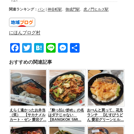
関連ランキング：
パン
|
神谷町駅
、
御成門駅
、
虎ノ門ヒルズ駅
にほんブログ村
F
T
H
Li
M
共
a
wi
at
n
e
有
おすすめの関連記事
c
tt
e
e
ss
e
er
n
e
b
a
n
o
g
o
er
えらく遠かったお弁当
「酔っ払い炒め」の名
おべんと買って、花見
k
（笑） 【サカナメル
はダテじゃない
ランチ 【むすびうど
カート・ゼン 愛宕グ…
【BANGKOK SMI…
ん 愛宕グリーンヒル…