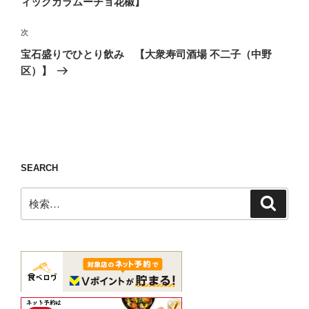
ィックカラムーチョ花椒】
ビ
稿
ゲ
次
次
の
ー
宝石盛りでひとり飲み 【大衆寿司酒場 不二子（中野
投
シ
区）】
稿
ョ
ン
SEARCH
検
検
索
索: