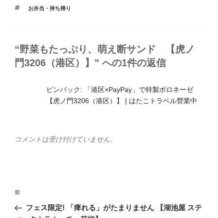
テ
タ
お弁当・持ち帰り
ゴ
グ
リ
ー
“野菜もたっぷり、萌え断サンド 【虎ノ
門3206（港区）】” への1件の返信
ピンバック:
「港区×PayPay」で特製ボロネーゼ
【虎ノ門3206（港区）】 | はたこトラベル營業中
コメントは受け付けていません。
投
前
前
稿
の
フェス限定! 「痺れる」がたまりません 【湖池屋 ステ
ナ
投