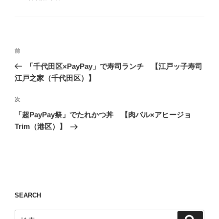
ゴ
グ
リ
ー
投
前
前
稿
の
「千代田区×PayPay」で寿司ランチ 【江戸ッ子寿司
ナ
投
江戸之家（千代田区）】
ビ
稿
ゲ
次
次
の
ー
「超PayPay祭」でたれかつ丼 【肉バル×アヒージョ
投
シ
Trim（港区）】
稿
ョ
ン
SEARCH
検
検