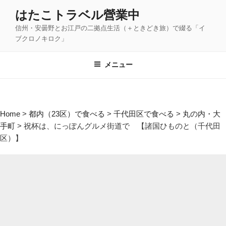
コ
はたこトラベル營業中
ン
信州・安曇野とお江戸の二拠点生活（＋ときどき旅）で綴る「イ
テ
ブクロノキロク」
ン
ツ
メニュー
へ
ス
キ
ッ
Home
>
都内（23区）で食べる
>
千代田区で食べる
>
丸の内・大
プ
手町
>
祝杯は、にっぽんグルメ街道で 【諸国ひものと（千代田
区）】