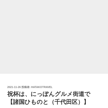
投
2021-11-26
投稿者:
HATAKOTRAVEL
稿
祝杯は、にっぽんグルメ街道で
日:
【諸国ひものと（千代田区）】