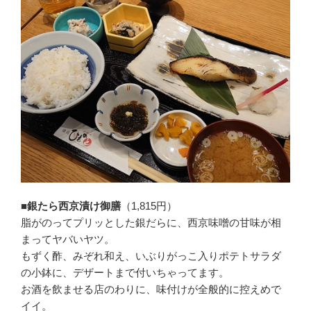
■銀たら西京漬け御膳
（1,815円）
脂がのってプリッとした銀だらに、西京味噌の甘味が相
まってヤバいヤツ。
もずく酢、みぞれ和え、いぶりがっこ入りポテトサラダ
の小鉢に、デザートまで付いちゃってます。
お酒を飲ませる店のわりに、味付けが全般的に控えめで
イイ。