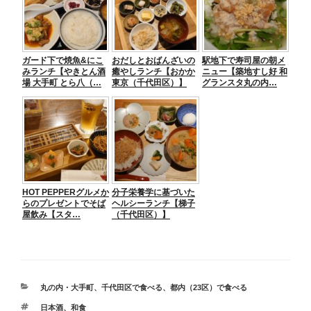
ガード下で焼魚&にこ
おだしとおばんざいの
駅地下で寿司屋の朝メ
みランチ【やきとん酒
癒やしランチ【おかか
ニュー【築地すし好 和
場 大手町 とら八（…
東京（千代田区）】
グランスタ丸の内…
HOT PEPPERグルメか
分子栄養学に基づいた
らのプレゼントでそば
ヘルシーランチ【梯子
屋飲み【スタ…
（千代田区）】
カ
丸の内・大手町
、
千代田区で食べる
、
都内（23区）で食べる
テ
タ
日本酒
、
和食