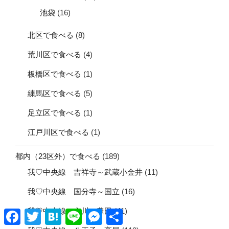
池袋
(16)
北区で食べる
(8)
荒川区で食べる
(4)
板橋区で食べる
(1)
練馬区で食べる
(5)
足立区で食べる
(1)
江戸川区で食べる
(1)
都内（23区外）で食べる
(189)
我♡中央線 吉祥寺～武蔵小金井
(11)
我♡中央線 国分寺～国立
(16)
我♡中央線 立川～豊田
(41)
Facebook
Twitter
Hatena
Line
Messenger
共
有