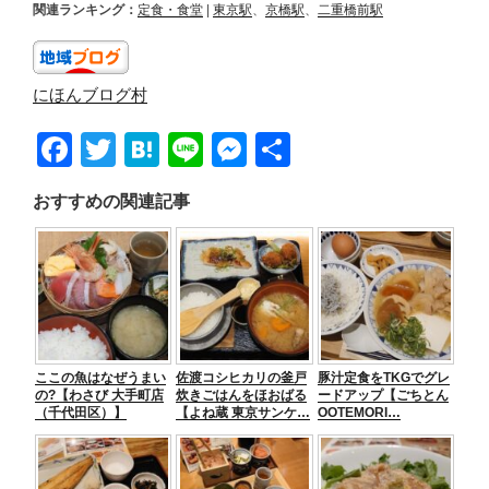
関連ランキング：
定食・食堂
|
東京駅
、
京橋駅
、
二重橋前駅
にほんブログ村
F
T
H
Li
M
共
a
wi
at
n
e
有
おすすめの関連記事
c
tt
e
e
ss
e
er
n
e
b
a
n
o
g
o
er
ここの魚はなぜうまい
佐渡コシヒカリの釜戸
豚汁定食をTKGでグレ
k
の?【わさび 大手町店
炊きごはんをほおばる
ードアップ【ごちとん
（千代田区）】
【よね蔵 東京サンケ…
OOTEMORI…