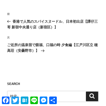
投
前
前
稿
の
香港で人気のスパイスヌードル、日本初出店【譚仔三
ナ
投
哥 新宿中央通り店（新宿区）】
ビ
稿
ゲ
次
次
の
ー
ご近所の温泉宿で眼福、口福の時 夕食編【江戸川区立 穂
投
シ
高荘（安曇野市）】
稿
ョ
ン
SEARCH
検
検
Facebook
Twitter
Hatena
Line
Messenger
共
索
索:
有