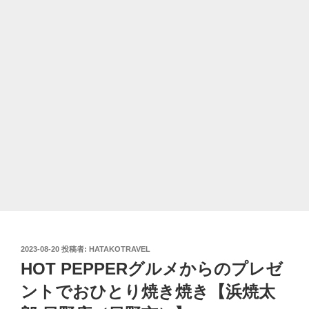
投
2023-08-20
投稿者:
HATAKOTRAVEL
稿
HOT PEPPERグルメからのプレゼ
日:
ントでおひとり焼き焼き【浜焼太