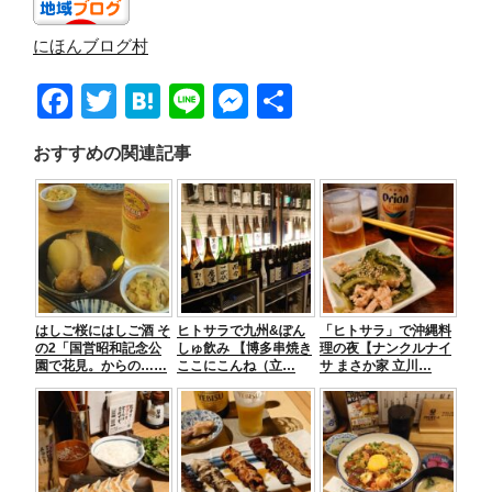
にほんブログ村
F
T
H
Li
M
共
a
wi
at
n
e
有
おすすめの関連記事
c
tt
e
e
ss
e
er
n
e
b
a
n
o
g
o
er
はしご桜にはしご酒 そ
ヒトサラで九州&ぽん
「ヒトサラ」で沖縄料
k
の2「国営昭和記念公
しゅ飲み 【博多串焼き
理の夜【ナンクルナイ
園で花見。からの……
ここにこんね（立…
サ まさか家 立川…