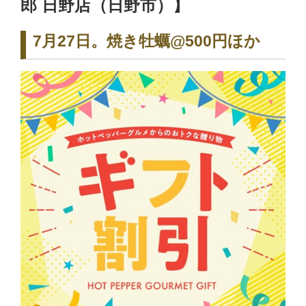
郎 日野店（日野市）】
7月27日。焼き牡蠣@500円ほか