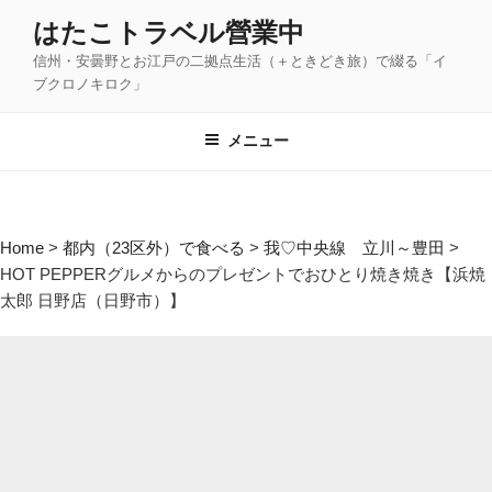
コ
はたこトラベル營業中
ン
信州・安曇野とお江戸の二拠点生活（＋ときどき旅）で綴る「イ
テ
ブクロノキロク」
ン
ツ
メニュー
へ
ス
キ
ッ
Home
>
都内（23区外）で食べる
>
我♡中央線 立川～豊田
>
プ
HOT PEPPERグルメからのプレゼントでおひとり焼き焼き【浜焼
太郎 日野店（日野市）】