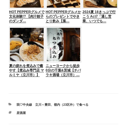
HOT PEPPERグルメで
HOT PEPPERグルメか
2024夏 18きっぷで行
文化体験!? 【肉汁餃子
らのプレゼントでやき
こう Act7「通し営
のダンダ…
とり飲み【葉…
業、いつでも…
夏の疲れを煮込みで癒
ニューヨークから徒歩
やす【煮込み専門店 マ
0分の千葉&茨城【チバ
ルミヤ（立川市）】
ラキ酒場（立川市）…
カ
我♡中央線 立川～豊田
、
都内（23区外）で食べる
テ
タ
居酒屋
ゴ
グ
リ
ー