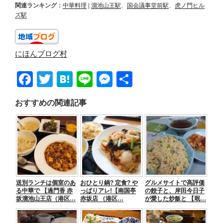
関連ランキング：
中華料理
|
溜池山王駅
、
国会議事堂前駅
、
虎ノ門ヒル
ズ駅
にほんブログ村
F
T
H
Li
M
共
a
wi
at
n
e
有
おすすめの関連記事
c
tt
e
e
ss
e
er
n
e
b
a
n
o
g
o
er
送別ランチは個室のあ
おひとり鍋? 定食? や
グルメサイトで高評価
k
る中華で 【過門香 赤
っぱりアレ!【南国亭
の餃子と、岸田今日子
坂溜池山王店（港区…
赤坂店 （港区…
が愛した炒飯と 【珉…