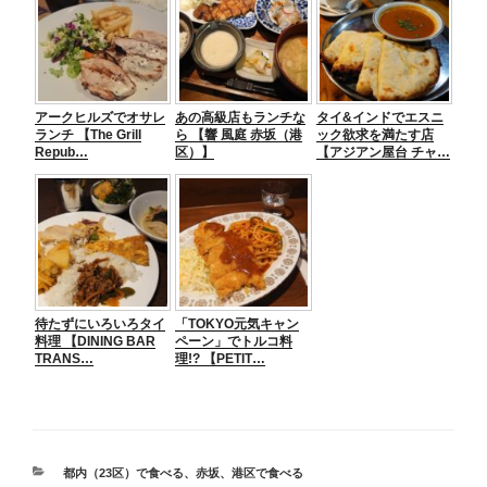
アークヒルズでオサレ
あの高級店もランチな
タイ&インドでエスニ
ランチ 【The Grill
ら 【響 風庭 赤坂（港
ック欲求を満たす店
Repub…
区）】
【アジアン屋台 チャ…
待たずにいろいろタイ
「TOKYO元気キャン
料理 【DINING BAR
ペーン」でトルコ料
TRANS…
理!? 【PETIT…
カ
都内（23区）で食べる
、
赤坂
、
港区で食べる