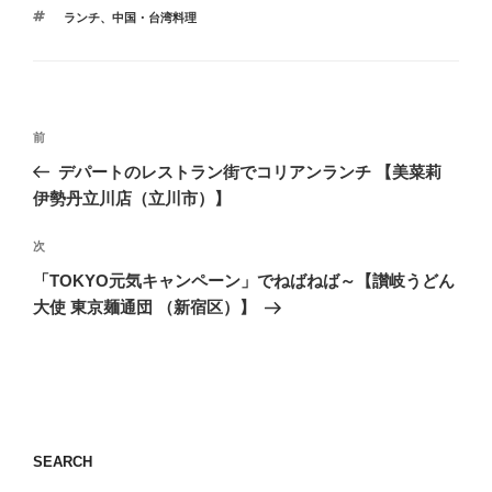
テ
タ
ランチ
、
中国・台湾料理
ゴ
グ
リ
ー
投
前
前
稿
の
デパートのレストラン街でコリアンランチ 【美菜莉
ナ
投
伊勢丹立川店（立川市）】
ビ
稿
ゲ
次
次
の
ー
「TOKYO元気キャンペーン」でねばねば～【讃岐うどん
投
シ
大使 東京麺通団 （新宿区）】
稿
ョ
ン
SEARCH