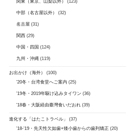
関東（東京、山梨以外）
(123)
中部（名古屋以外）
(32)
名古屋
(31)
関西
(29)
中国・四国
(124)
九州・沖縄
(119)
お出かけ（海外）
(100)
'20冬・台湾食堂へご案内
(25)
'19冬・2019年駆け込みタイワン
(36)
'18春・大阪経由臺灣食いだおれ
(39)
進化する「はたこトラベル」
(37)
'18-'19・先天性欠如歯+矮小歯からの歯列矯正
(20)