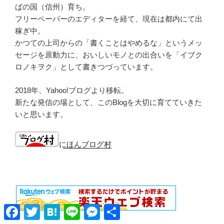
ばの国（信州）育ち。
フリーペーパーのエディターを経て、現在は都内にて出
稼ぎ中。
かつての上司からの「書くことはやめるな」というメッ
セージを原動力に、おいしいモノとの出合いを「イブク
ロノキヲク」として書きつづっています。
2018年、Yahoo!ブログより移転。
新たな発信の場として、このBlogを大切に育てていきた
いと思います。
にほんブログ村
Facebook
Twitter
Hatena
Line
Messenger
共
有