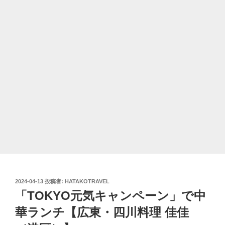
投
2024-04-13
投稿者:
HATAKOTRAVEL
稿
「TOKYO元気キャンペーン」で中
日:
華ランチ【広東・四川料理 佳佳