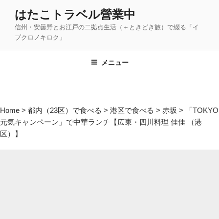
コ
はたこトラベル營業中
ン
信州・安曇野とお江戸の二拠点生活（＋ときどき旅）で綴る「イ
テ
ブクロノキロク」
ン
ツ
メニュー
へ
ス
キ
ッ
Home
>
都内（23区）で食べる
>
港区で食べる
>
赤坂
>
「TOKYO
プ
元気キャンペーン」で中華ランチ【広東・四川料理 佳佳 （港
区）】