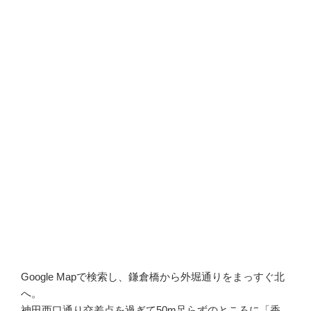
Google Mapで検索し、鎌倉橋から外堀通りをまっすぐ北
へ。
神田西口通り交差点を過ぎて50m足らずのところに「香