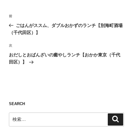
投
前
前
稿
の
ごはんがススム、ダブルおかずのランチ【別海町酒場
ナ
投
（千代田区）】
ビ
稿
ゲ
次
次
の
ー
おだしとおばんざいの癒やしランチ【おかか東京（千代
投
シ
田区）】
稿
ョ
ン
SEARCH
検
検
索
索: