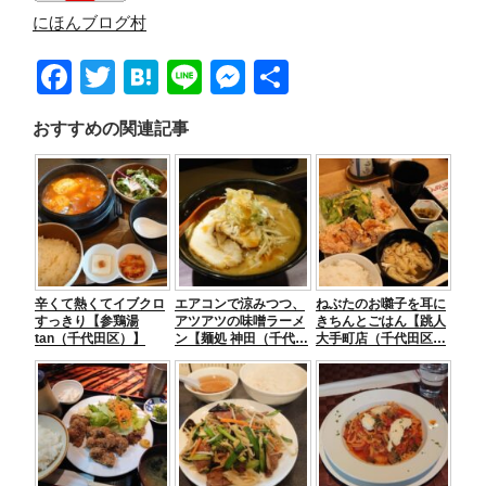
にほんブログ村
F
T
H
Li
M
共
a
wi
at
n
e
有
おすすめの関連記事
c
tt
e
e
ss
e
er
n
e
b
a
n
o
g
o
er
辛くて熱くてイブクロ
エアコンで涼みつつ、
ねぶたのお囃子を耳に
k
すっきり【参鶏湯
アツアツの味噌ラーメ
きちんとごはん【跳人
tan（千代田区）】
ン【麺処 神田（千代…
大手町店（千代田区…