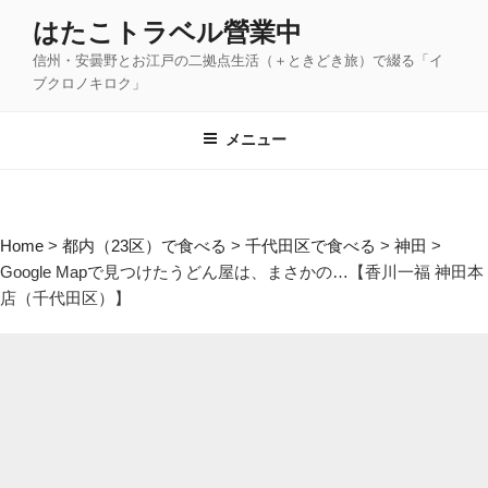
コ
はたこトラベル營業中
ン
信州・安曇野とお江戸の二拠点生活（＋ときどき旅）で綴る「イ
テ
ブクロノキロク」
ン
ツ
メニュー
へ
ス
キ
ッ
Home
>
都内（23区）で食べる
>
千代田区で食べる
>
神田
>
プ
Google Mapで見つけたうどん屋は、まさかの…【香川一福 神田本
店（千代田区）】