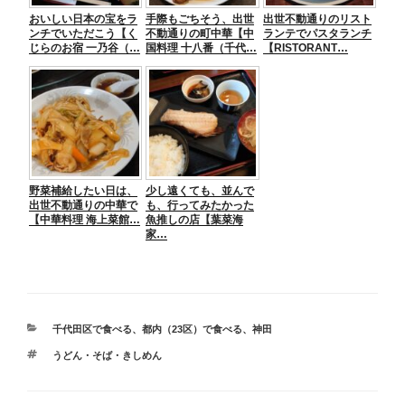
おいしい日本の宝をラ
手際もごちそう、出世
出世不動通りのリスト
ンチでいただこう【く
不動通りの町中華【中
ランテでパスタランチ
じらのお宿 一乃谷（…
国料理 十八番（千代…
【RISTORANT…
野菜補給したい日は、
少し遠くても、並んで
出世不動通りの中華で
も、行ってみたかった
【中華料理 海上菜館…
魚推しの店【葉菜海
家…
カ
千代田区で食べる
、
都内（23区）で食べる
、
神田
テ
タ
うどん・そば・きしめん
ゴ
グ
リ
ー