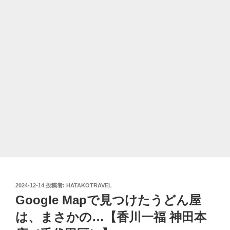
投
2024-12-14
投稿者:
HATAKOTRAVEL
稿
Google Mapで見つけたうどん屋
日:
は、まさかの…【香川一福 神田本