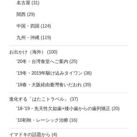
名古屋
(31)
関西
(29)
中国・四国
(124)
九州・沖縄
(119)
お出かけ（海外）
(100)
'20冬・台湾食堂へご案内
(25)
'19冬・2019年駆け込みタイワン
(36)
'18春・大阪経由臺灣食いだおれ
(39)
進化する「はたこトラベル」
(37)
'18-'19・先天性欠如歯+矮小歯からの歯列矯正
(20)
'10初秋・レーシック治療
(16)
イマドキの話題から
(4)