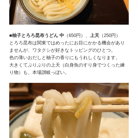
■柚子とろろ昆布うどん 中
（650円）、
上天
（250円）
とろろ昆布は関東ではめったにお目にかかる機会があり
ませんが、ワタクシが好きなトッピングのひとつ。
色の薄いおだしと柚子の香りにもうれしくなります。
大きくてぷりぷりの上天（白身魚のすり身でつくった練
り物）も、本場讃岐っぽい。