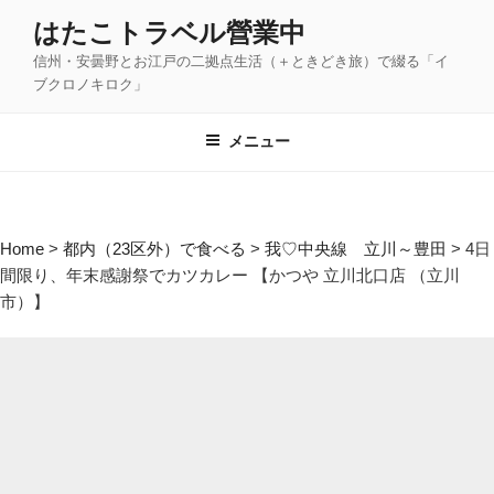
コ
はたこトラベル營業中
ン
信州・安曇野とお江戸の二拠点生活（＋ときどき旅）で綴る「イ
テ
ブクロノキロク」
ン
ツ
メニュー
へ
ス
キ
ッ
Home
>
都内（23区外）で食べる
>
我♡中央線 立川～豊田
>
4日
プ
間限り、年末感謝祭でカツカレー 【かつや 立川北口店 （立川
市）】