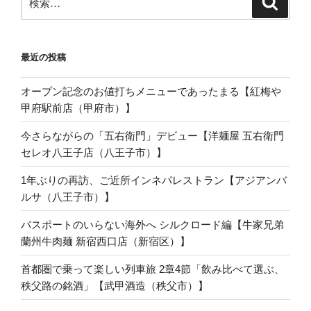
索
索:
最近の投稿
オープン記念のお値打ちメニューであったまる【紅梅や
甲府駅前店（甲府市）】
今さらながらの「五右衛門」デビュー【洋麺屋 五右衛門
セレオ八王子店（八王子市）】
1年ぶりの再訪、ご近所インネパレストラン【アジアンバ
ルサ（八王子市）】
パスポートのいらない海外へ シルクロード編【牛家兄弟
蘭州牛肉麺 新宿西口店（新宿区）】
首都圏で乗って楽しい列車旅 2章4節「飲み比べて選ぶ、
秩父路の銘酒」【武甲酒造（秩父市）】