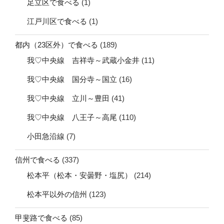
足立区で食べる
(1)
江戸川区で食べる
(1)
都内（23区外）で食べる
(189)
我♡中央線 吉祥寺～武蔵小金井
(11)
我♡中央線 国分寺～国立
(16)
我♡中央線 立川～豊田
(41)
我♡中央線 八王子～高尾
(110)
小田急沿線
(7)
信州で食べる
(337)
松本平（松本・安曇野・塩尻）
(214)
松本平以外の信州
(123)
甲斐路で食べる
(85)