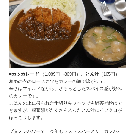
■カツカレー 竹
（1,089円→869円）、
とん汁
（165円）
粗めの衣のロースカツをカレーの海で泳がせて。
辛さはマイルドながら、ざらっとしたスパイス感が好み
のカレーです。
ごはんの上に盛られた千切りキャベツでも野菜補給はで
きますが、根菜類がたくさん入ったとん汁にイブクロが
ほっこりします。
ブタミンパワーで、今年もラストスパーとん、ガンバっ