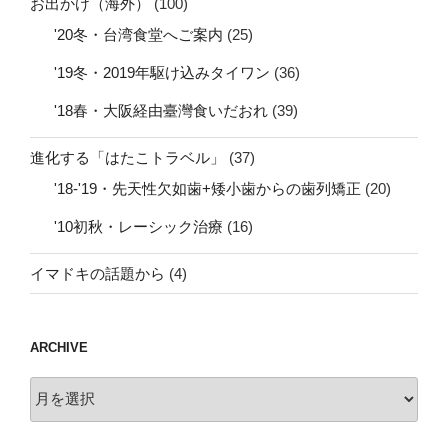
お出かけ（海外）
(100)
'20冬・台湾食堂へご案内
(25)
'19冬・2019年駆け込みタイワン
(36)
'18春・大阪経由臺灣食いだおれ
(39)
進化する「はたこトラベル」
(37)
'18-'19・先天性欠如歯+矮小歯からの歯列矯正
(20)
'10初秋・レーシック治療
(16)
イマドキの話題から
(4)
ARCHIVE
archive