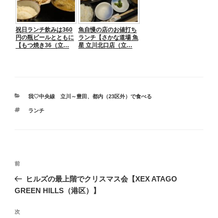
祝日ランチ飲みは360
魚自慢の店のお値打ち
円の瓶ビールとともに
ランチ【さかな道場 魚
【もつ焼き36（立…
星 立川北口店（立…
カ
我♡中央線 立川～豊田
、
都内（23区外）で食べる
テ
タ
ランチ
ゴ
グ
リ
ー
投
前
前
稿
の
ヒルズの最上階でクリスマス会【XEX ATAGO
ナ
投
GREEN HILLS（港区）】
ビ
稿
ゲ
次
次