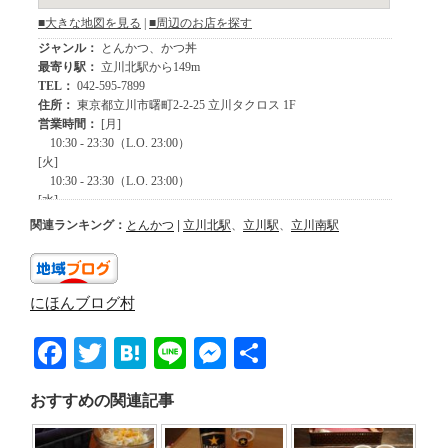
関連ランキング：
とんかつ
|
立川北駅
、
立川駅
、
立川南駅
にほんブログ村
F
T
H
Li
M
共
a
wi
at
n
e
有
おすすめの関連記事
c
tt
e
e
ss