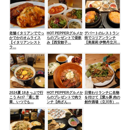
e
er
n
e
b
a
n
o
g
o
er
老舗イタリアンででっ
HOT PEPPERグルメか
デパートのレストラン
k
かでかのオムライス
らのプレゼントで昼飲
街でコリアンランチ
【イタリアンレスト
み【西安餃子…
【美菜莉 伊勢丹立川…
ラ…
2024夏 18きっぷで行
HOT PEPPERグルメか
日替わりランチに名物
こう Act7「通し営
らのプレゼントで肉ラ
を付けて【愛ル豚 肉の
業、いつでも…
ンチ【肉ざん…
創作酒場（立川市）…