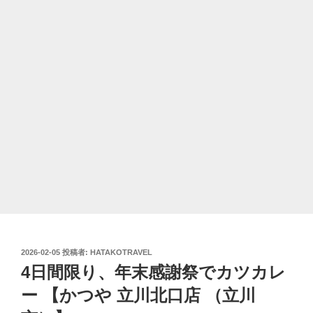
投
2026-02-05
投稿者:
HATAKOTRAVEL
稿
4日間限り、年末感謝祭でカツカレ
日:
ー 【かつや 立川北口店 （立川