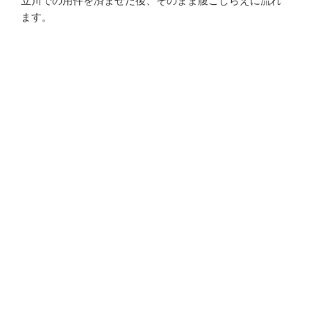
立川での用件を済ませた後、そのまま腹ごしらえに流れ
ます。