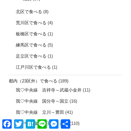
北区で食べる
(8)
荒川区で食べる
(4)
板橋区で食べる
(1)
練馬区で食べる
(5)
足立区で食べる
(1)
江戸川区で食べる
(1)
都内（23区外）で食べる
(189)
我♡中央線 吉祥寺～武蔵小金井
(11)
我♡中央線 国分寺～国立
(16)
我♡中央線 立川～豊田
(41)
Facebook
Twitter
Hatena
Line
Messenger
共
我♡中央線 八王子～高尾
(110)
有