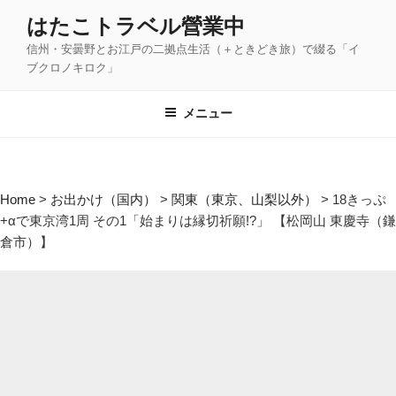
コ
はたこトラベル營業中
ン
信州・安曇野とお江戸の二拠点生活（＋ときどき旅）で綴る「イ
テ
ブクロノキロク」
ン
ツ
メニュー
へ
ス
キ
ッ
Home
>
お出かけ（国内）
>
関東（東京、山梨以外）
>
18きっぷ
プ
+αで東京湾1周 その1「始まりは縁切祈願!?」 【松岡山 東慶寺（鎌
倉市）】