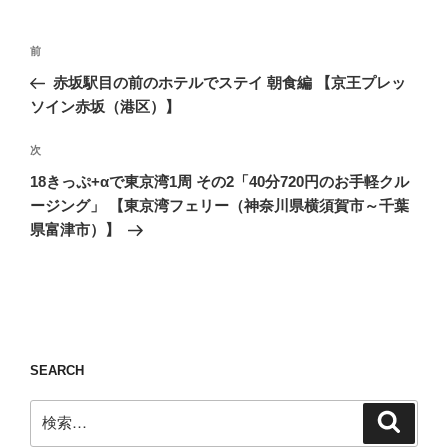
投
前
前
稿
の
赤坂駅目の前のホテルでステイ 朝食編 【京王プレッ
ナ
投
ソイン赤坂（港区）】
ビ
稿
ゲ
次
次
の
ー
18きっぷ+αで東京湾1周 その2「40分720円のお手軽クル
投
シ
ージング」 【東京湾フェリー（神奈川県横須賀市～千葉
稿
県富津市）】
ョ
ン
SEARCH
検
検
索
索: