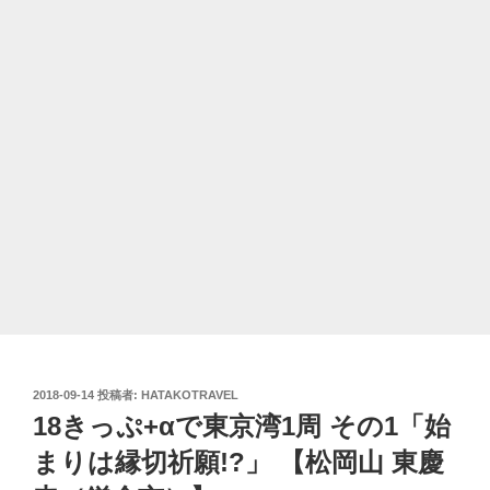
投
2018-09-14
投稿者:
HATAKOTRAVEL
稿
18きっぷ+αで東京湾1周 その1「始
日:
まりは縁切祈願!?」 【松岡山 東慶