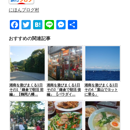
にほんブログ村
F
T
H
Li
M
共
a
wi
at
n
e
有
おすすめの関連記事
c
tt
e
e
ss
e
er
n
e
b
a
n
o
g
o
er
湘南を遊びまくる1日
湘南を遊びまくる1日
湘南を遊びまくる1日
k
その1「鎌倉で朝活 前
その3「鎌倉で朝活 後
その4「葉山でヨット
編」 【鶴岡八幡…
編」 【パラダイ…
に乗る」