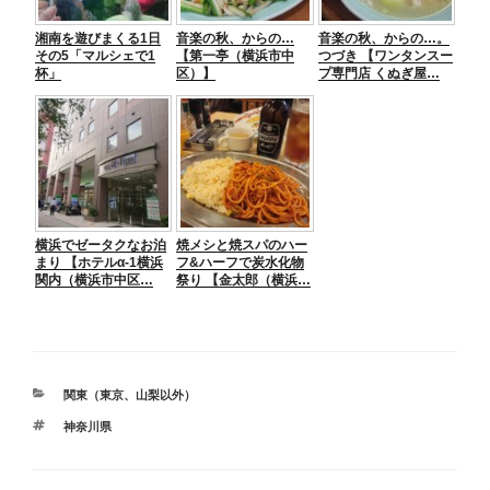
湘南を遊びまくる1日
音楽の秋、からの…
音楽の秋、からの…。
その5「マルシェで1
【第一亭（横浜市中
つづき 【ワンタンスー
杯」
区）】
プ専門店 くぬぎ屋…
横浜でゼータクなお泊
焼メシと焼スパのハー
まり 【ホテルα-1横浜
フ&ハーフで炭水化物
関内（横浜市中区…
祭り 【金太郎（横浜…
カ
関東（東京、山梨以外）
テ
タ
神奈川県
ゴ
グ
リ
ー