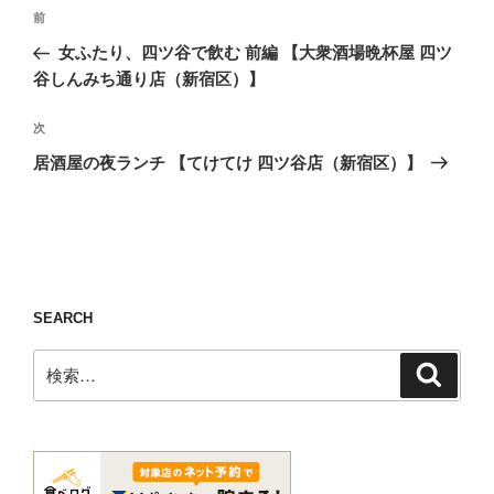
投
前
前
稿
の
女ふたり、四ツ谷で飲む 前編 【大衆酒場晩杯屋 四ツ
ナ
投
谷しんみち通り店（新宿区）】
ビ
稿
ゲ
次
次
の
ー
居酒屋の夜ランチ 【てけてけ 四ツ谷店（新宿区）】
投
シ
稿
ョ
ン
SEARCH
検
検
索
索: