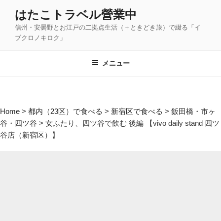
コ
はたこトラベル營業中
ン
信州・安曇野とお江戸の二拠点生活（＋ときどき旅）で綴る「イ
テ
ブクロノキロク」
ン
ツ
メニュー
へ
ス
キ
ッ
Home
>
都内（23区）で食べる
>
新宿区で食べる
>
飯田橋・市ヶ
プ
谷・四ツ谷
>
女ふたり、四ツ谷で飲む 後編 【vivo daily stand 四ツ
谷店（新宿区）】