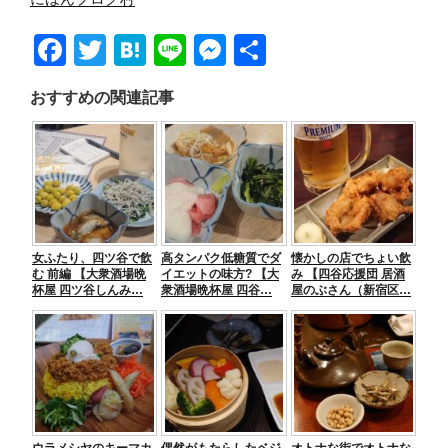
F
T
H
Li
M
共
a
wi
at
n
e
有
おすすめの関連記事
c
tt
e
e
ss
e
er
n
e
b
a
n
o
g
o
er
女ふたり、四ツ谷で飲
高タンパク低糖質でダ
懐かしの店でちょい飲
k
む 前編 【大衆酒場晩
イエットの味方? 【大
み 【四谷応援団 居酒
杯屋 四ツ谷しんみ…
衆酒場晩杯屋 四谷…
屋のぶさん（新宿区…
ウラメシヤのキーマカ
偶然がもたらしたベジ
オトナな街でオトナな