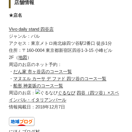
店舗情報
★店名
Vivo daily stand 四谷店
ジャンル：バル
アクセス：東京メトロ南北線四ツ谷駅2番口 徒歩1分
住所：〒160-0004 東京都新宿区四谷1-3-15 小峰ビル
2F（
地図
）
周辺のお店のネット予約：
・
だん家 市ヶ谷店のコース一覧
・
マヌエル カーサ デ ファド 四ツ谷のコース一覧
・
船形 神楽坂のコース一覧
周辺のお店：
ぐるなび
四谷（四ツ谷）×スペ
インバル・イタリアンバール
情報掲載日：2018年12月7日
にほんブログ村