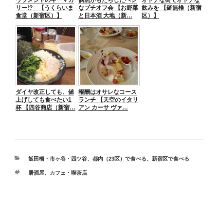
リー!? 【うくらいま
なプチオフ会 【お野菜
飲みを 【羅無櫓（新宿
食堂（新宿区）】
と日本酒 大地（新…
区）】
ダイヤ改正しても、値
報酬はオサレなコース
上げしても食べたい1
ランチ 【天空のイタリ
杯 【四谷商店（新宿…
アン カーサ ヴァ…
カ
飯田橋・市ヶ谷・四ツ谷
、
都内（23区）で食べる
、
新宿区で食べる
テ
タ
居酒屋
、
カフェ・喫茶店
ゴ
グ
リ
ー