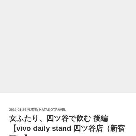
投
2019-01-24
投稿者:
HATAKOTRAVEL
稿
女ふたり、四ツ谷で飲む 後編
日:
【vivo daily stand 四ツ谷店（新宿