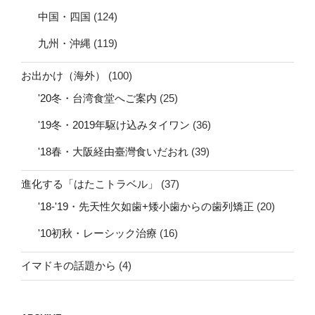
中国・四国
(124)
九州・沖縄
(119)
お出かけ（海外）
(100)
'20冬・台湾食堂へご案内
(25)
'19冬・2019年駆け込みタイワン
(36)
'18春・大阪経由臺灣食いだおれ
(39)
進化する「はたこトラベル」
(37)
'18-'19・先天性欠如歯+矮小歯からの歯列矯正
(20)
'10初秋・レーシック治療
(16)
イマドキの話題から
(4)