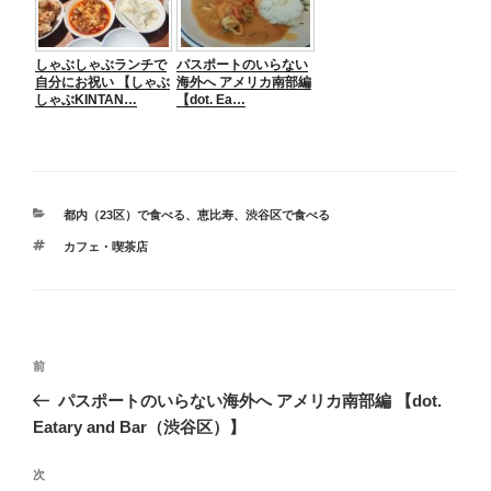
しゃぶしゃぶランチで
パスポートのいらない
自分にお祝い 【しゃぶ
海外へ アメリカ南部編
しゃぶKINTAN…
【dot. Ea…
カ
都内（23区）で食べる
、
恵比寿
、
渋谷区で食べる
テ
タ
カフェ・喫茶店
ゴ
グ
リ
ー
投
前
前
稿
の
パスポートのいらない海外へ アメリカ南部編 【dot.
ナ
投
Eatary and Bar（渋谷区）】
ビ
稿
ゲ
次
次