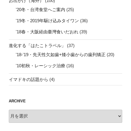
お出かけ（海外）
(100)
'20冬・台湾食堂へご案内
(25)
'19冬・2019年駆け込みタイワン
(36)
'18春・大阪経由臺灣食いだおれ
(39)
進化する「はたこトラベル」
(37)
'18-'19・先天性欠如歯+矮小歯からの歯列矯正
(20)
'10初秋・レーシック治療
(16)
イマドキの話題から
(4)
ARCHIVE
archive