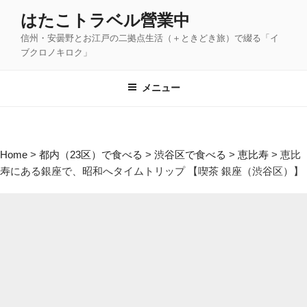
コ
はたこトラベル營業中
ン
信州・安曇野とお江戸の二拠点生活（＋ときどき旅）で綴る「イ
テ
ブクロノキロク」
ン
ツ
メニュー
へ
ス
キ
ッ
Home
>
都内（23区）で食べる
>
渋谷区で食べる
>
恵比寿
>
恵比
プ
寿にある銀座で、昭和へタイムトリップ 【喫茶 銀座（渋谷区）】