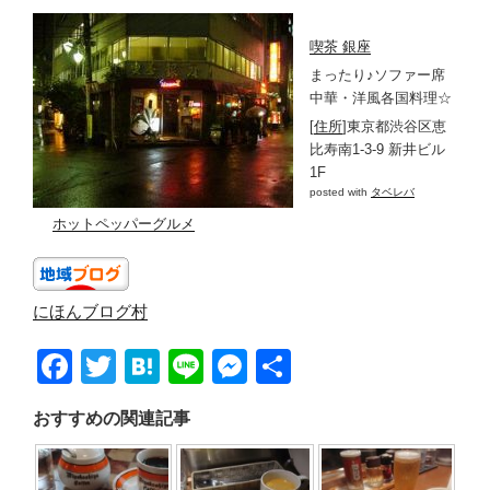
喫茶 銀座
まったり♪ソファー席
中華・洋風各国料理☆
[
住所
]東京都渋谷区恵
比寿南1‐3‐9 新井ビル
1F
posted with
タベレバ
ホットペッパーグルメ
にほんブログ村
F
T
H
Li
M
共
a
wi
at
n
e
有
おすすめの関連記事
c
tt
e
e
ss
e
er
n
e