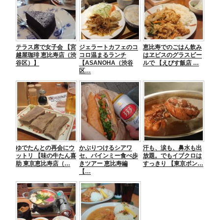
b
a
n
o
g
o
er
テラス席で女子会 【宮
ジェラートカフェのコ
恵比寿でのごはん飲み
k
越屋珈琲 恵比寿店（渋
コロ温まるランチ
はヱビスのグラスビー
谷区）】
【ASANOHA（渋谷
ルで 【えびす飯店 …
区…
ゆでたんとの再会にウ
かぶりつけるシアワ
汗も、涙も、鼻水も出
ットリ 【味の牛たん喜
セ、バインミー食べ歩
放題。でもイブクロは
助 東京恵比寿店（…
きツアー 恵比寿編
すっきり 【東京ボン…
【…