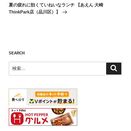
の
ー
夏の疲れに効くていねいなランチ 【あえん 大崎
投
シ
ThinkPark店（品川区）】
稿
ョ
ン
SEARCH
検
検
索
索: