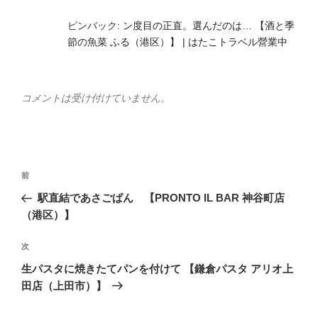
ピンバック:
ン度目の正直。選んだのは… 【酒と季
節の魚菜 ふる（港区）】 | はたこトラベル營業中
コメントは受け付けていません。
投
前
前
稿
の
駅直結であさごぱん 【PRONTO IL BAR 神谷町店
ナ
投
（港区）】
ビ
稿
ゲ
次
次
の
ー
生パスタに焼きたてパンを付けて 【鎌倉パスタ アリオ上
投
シ
田店（上田市）】
稿
ョ