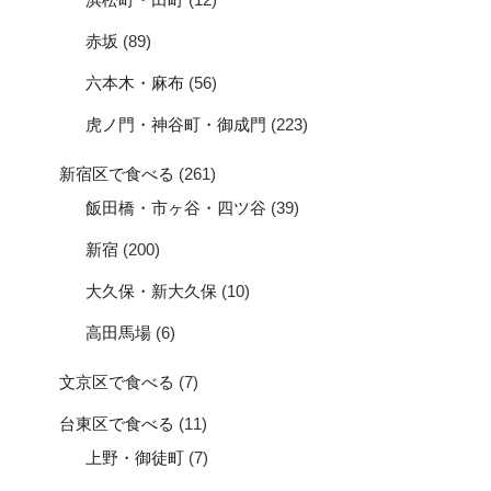
赤坂
(89)
六本木・麻布
(56)
虎ノ門・神谷町・御成門
(223)
新宿区で食べる
(261)
飯田橋・市ヶ谷・四ツ谷
(39)
新宿
(200)
大久保・新大久保
(10)
高田馬場
(6)
文京区で食べる
(7)
台東区で食べる
(11)
上野・御徒町
(7)