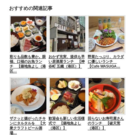
a
wi
at
n
e
有
おすすめの関連記事
c
tt
e
e
ss
e
er
n
e
b
a
n
o
g
o
er
彩りも品数も豊か。眼
おかず充実、提供も早
野菜たっぷり、カラダ
k
福、口福のお魚ラン
い居酒屋ランチ 【神
に優しいランチ
チ 【築地魚よし（港
谷町 五鐡（港区）】
【Cafe WASUGA…
区…
ザクッと揚がったチキ
歓迎会も新しい生活様
回らないお寿司屋さん
ンにタルタルを 【大
式で 【築地魚よし
のランチ 【破天荒
衆クラフトビール酒
（港区）】
（港区）】
場…