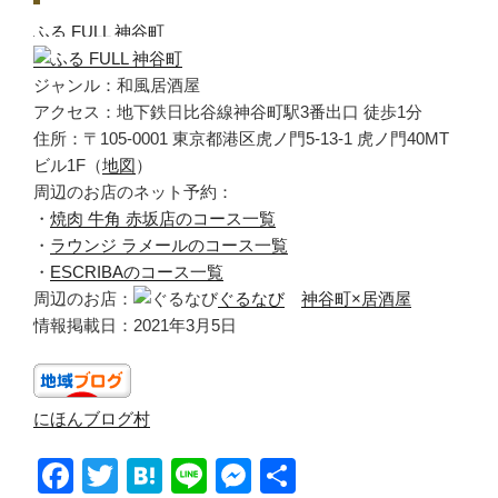
ふる FULL 神谷町
ジャンル：和風居酒屋
アクセス：地下鉄日比谷線神谷町駅3番出口 徒歩1分
住所：〒105-0001 東京都港区虎ノ門5-13-1 虎ノ門40MT
ビル1F（
地図
）
周辺のお店のネット予約：
・
焼肉 牛角 赤坂店のコース一覧
・
ラウンジ ラメールのコース一覧
・
ESCRIBAのコース一覧
周辺のお店：
ぐるなび
神谷町×居酒屋
情報掲載日：2021年3月5日
にほんブログ村
F
T
H
Li
M
共