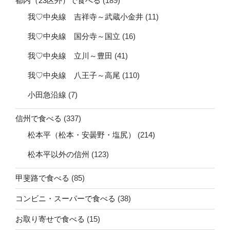
都内（23区外）で食べる
(189)
我♡中央線 吉祥寺～武蔵小金井
(11)
我♡中央線 国分寺～国立
(16)
我♡中央線 立川～豊田
(41)
我♡中央線 八王子～高尾
(110)
小田急沿線
(7)
信州で食べる
(337)
松本平（松本・安曇野・塩尻）
(214)
松本平以外の信州
(123)
甲斐路で食べる
(85)
コンビニ・スーパーで食べる
(38)
お取り寄せで食べる
(15)