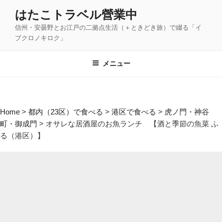
コ
はたこトラベル營業中
ン
信州・安曇野とお江戸の二拠点生活（＋ときどき旅）で綴る「イ
テ
ブクロノキロク」
ン
ツ
メニュー
へ
ス
キ
ッ
Home
>
都内（23区）で食べる
>
港区で食べる
>
虎ノ門・神谷
プ
町・御成門
>
オサレな居酒屋のお魚ランチ 【酒と季節の魚菜 ふ
る（港区）】