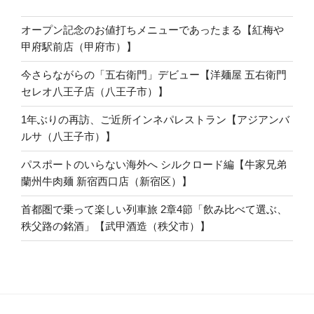
オープン記念のお値打ちメニューであったまる【紅梅や
甲府駅前店（甲府市）】
今さらながらの「五右衛門」デビュー【洋麺屋 五右衛門
セレオ八王子店（八王子市）】
1年ぶりの再訪、ご近所インネパレストラン【アジアンバ
ルサ（八王子市）】
パスポートのいらない海外へ シルクロード編【牛家兄弟
蘭州牛肉麺 新宿西口店（新宿区）】
首都圏で乗って楽しい列車旅 2章4節「飲み比べて選ぶ、
秩父路の銘酒」【武甲酒造（秩父市）】