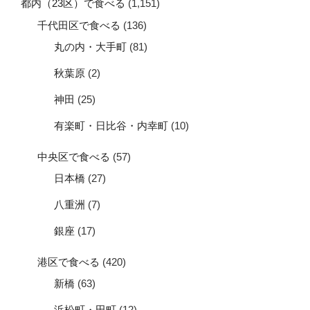
都内（23区）で食べる
(1,151)
千代田区で食べる
(136)
丸の内・大手町
(81)
秋葉原
(2)
神田
(25)
有楽町・日比谷・内幸町
(10)
中央区で食べる
(57)
日本橋
(27)
八重洲
(7)
銀座
(17)
港区で食べる
(420)
新橋
(63)
浜松町・田町
(12)