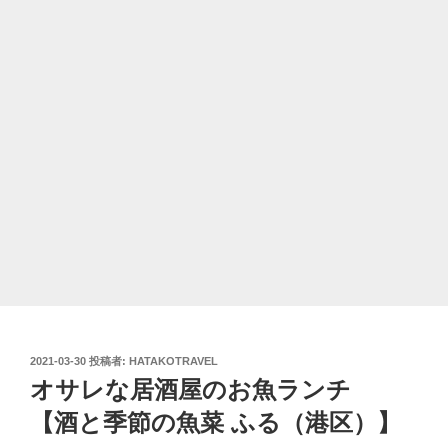
投
2021-03-30
投稿者:
HATAKOTRAVEL
稿
オサレな居酒屋のお魚ランチ
日:
【酒と季節の魚菜 ふる（港区）】