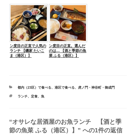
ン度目の正直で人気の
ン度目の正直。選んだ
ランチ 【磯家 たいこ
のは… 【酒と季節の魚
ま（港区）】
菜 ふる（港区）】
カ
都内（23区）で食べる
、
港区で食べる
、
虎ノ門・神谷町・御成門
テ
タ
ランチ
、
定食
、
魚
ゴ
グ
リ
ー
“オサレな居酒屋のお魚ランチ 【酒と季
節の魚菜 ふる（港区）】” への1件の返信