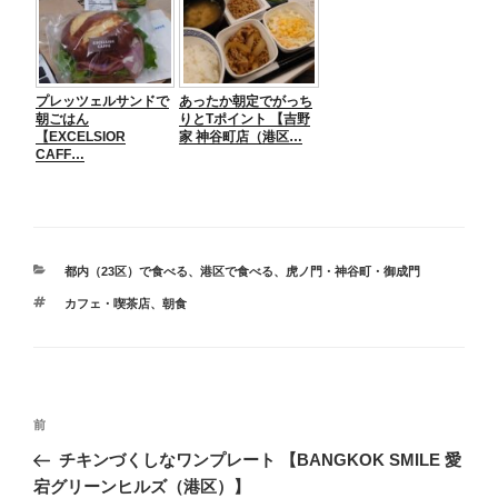
プレッツェルサンドで
あったか朝定でがっち
朝ごはん
りとTポイント 【吉野
【EXCELSIOR
家 神谷町店（港区…
CAFF…
カ
都内（23区）で食べる
、
港区で食べる
、
虎ノ門・神谷町・御成門
テ
タ
カフェ・喫茶店
、
朝食
ゴ
グ
リ
ー
投
前
前
稿
の
チキンづくしなワンプレート 【BANGKOK SMILE 愛
ナ
投
宕グリーンヒルズ（港区）】