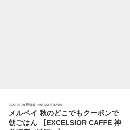
投
2022-09-29
投稿者:
HATAKOTRAVEL
稿
メルペイ 秋のどこでもクーポンで
日:
朝ごはん 【EXCELSIOR CAFFE 神