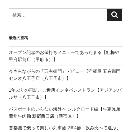
検
検
索
索:
最近の投稿
オープン記念のお値打ちメニューであったまる【紅梅や
甲府駅前店（甲府市）】
今さらながらの「五右衛門」デビュー【洋麺屋 五右衛門
セレオ八王子店（八王子市）】
1年ぶりの再訪、ご近所インネパレストラン【アジアンバ
ルサ（八王子市）】
パスポートのいらない海外へ シルクロード編【牛家兄弟
蘭州牛肉麺 新宿西口店（新宿区）】
首都圏で乗って楽しい列車旅 2章4節「飲み比べて選ぶ、