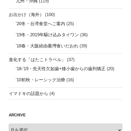
九州・沖縄
(119)
お出かけ（海外）
(100)
'20冬・台湾食堂へご案内
(25)
'19冬・2019年駆け込みタイワン
(36)
'18春・大阪経由臺灣食いだおれ
(39)
進化する「はたこトラベル」
(37)
'18-'19・先天性欠如歯+矮小歯からの歯列矯正
(20)
'10初秋・レーシック治療
(16)
イマドキの話題から
(4)
ARCHIVE
archive