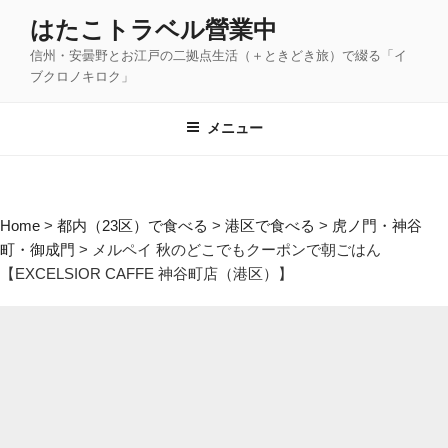
コ
はたこトラベル營業中
ン
信州・安曇野とお江戸の二拠点生活（＋ときどき旅）で綴る「イ
テ
ブクロノキロク」
ン
ツ
メニュー
へ
ス
キ
ッ
Home
>
都内（23区）で食べる
>
港区で食べる
>
虎ノ門・神谷
プ
町・御成門
>
メルペイ 秋のどこでもクーポンで朝ごはん
【EXCELSIOR CAFFE 神谷町店（港区）】