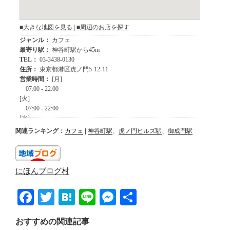
関連ランキング：
カフェ
|
神谷町駅
、
虎ノ門ヒルズ駅
、
御成門駅
にほんブログ村
F
T
H
Li
M
共
a
wi
at
n
e
有
おすすめの関連記事
c
tt
e
e
ss