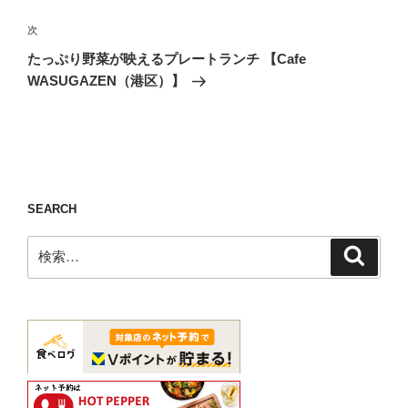
ビ
稿
ゲ
次
次
の
ー
たっぷり野菜が映えるプレートランチ 【Cafe
投
シ
WASUGAZEN（港区）】
稿
ョ
ン
SEARCH
検
検
索
索: