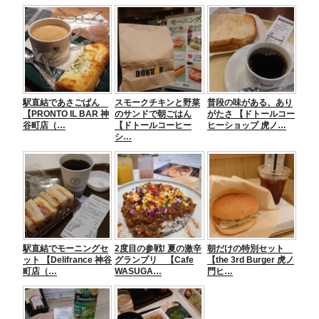
e
er
n
e
b
a
n
o
g
o
er
駅直結であさごぱん
スモークチキンと野菜
普段の味がある、あり
k
【PRONTO IL BAR 神
のサンドで朝ごはん
がたさ 【ドトールコー
谷町店（…
【ドトールコーヒー
ヒーショップ 虎ノ…
シ…
駅直結でモーニングセ
2度目の参戦! 夏の激辛
朝だけの特別セット
ット 【Delifrance 神谷
グランプリ 【Cafe
【the 3rd Burger 虎ノ
町店（…
WASUGA…
門ヒ…