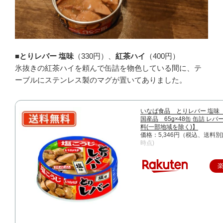
■とりレバー 塩味
（330円）、
紅茶ハイ
（400円）
氷抜きの紅茶ハイを頼んで缶詰を物色している間に、テ
ーブルにステンレス製のマグが置いてありました。
いなば食品 とりレバー 塩
国産品 65g×48缶 缶詰 レ
料(一部地域を除く)】
価格：5,346円（税込、送料別
時点)