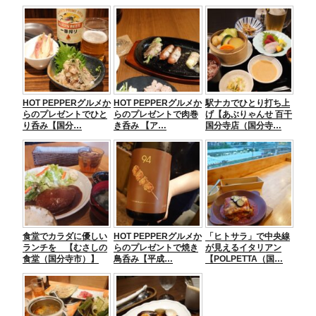
c
tt
e
e
ss
e
er
n
e
b
a
n
o
g
o
er
HOT PEPPERグルメか
HOT PEPPERグルメか
駅ナカでひとり打ち上
k
らのプレゼントでひと
らのプレゼントで肉巻
げ【あぶりゃんせ 百干
り呑み【国分…
き呑み 【ア…
国分寺店（国分寺…
食堂でカラダに優しい
HOT PEPPERグルメか
「ヒトサラ」で中央線
ランチを 【むさしの
らのプレゼントで焼き
が見えるイタリアン
食堂（国分寺市）】
鳥呑み【平成…
【POLPETTA（国…