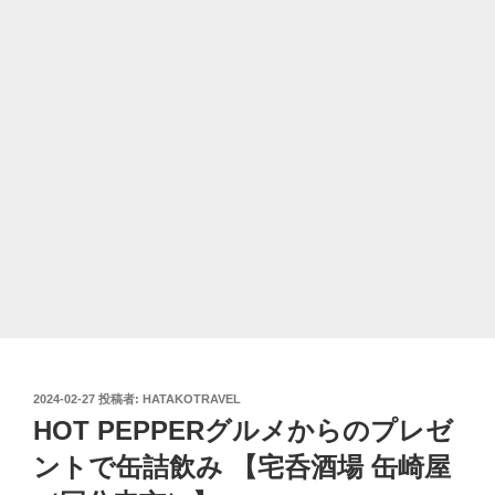
投
2024-02-27
投稿者:
HATAKOTRAVEL
稿
HOT PEPPERグルメからのプレゼ
日:
ントで缶詰飲み 【宅呑酒場 缶崎屋