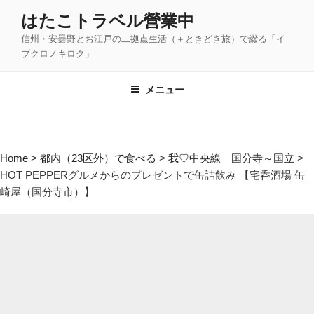
コ
はたこトラベル營業中
ン
信州・安曇野とお江戸の二拠点生活（＋ときどき旅）で綴る「イ
テ
ブクロノキロク」
ン
ツ
メニュー
へ
ス
キ
ッ
Home
>
都内（23区外）で食べる
>
我♡中央線 国分寺～国立
>
プ
HOT PEPPERグルメからのプレゼントで缶詰飲み 【宅呑酒場 缶
崎屋（国分寺市）】