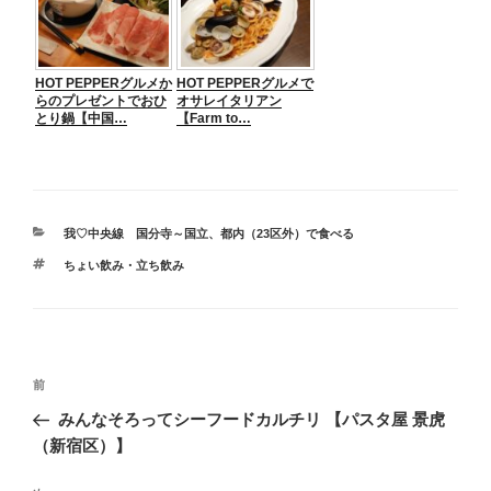
HOT PEPPERグルメか
HOT PEPPERグルメで
らのプレゼントでおひ
オサレイタリアン
とり鍋【中国…
【Farm to…
カ
我♡中央線 国分寺～国立
、
都内（23区外）で食べる
テ
タ
ちょい飲み・立ち飲み
ゴ
グ
リ
ー
投
前
前
稿
の
みんなそろってシーフードカルチリ 【パスタ屋 景虎
ナ
投
（新宿区）】
ビ
稿