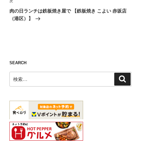
ゲ
次
次
の
ー
肉の日ランチは鉄板焼き屋で 【鉄板焼き こよい 赤坂店
投
シ
（港区）】
稿
ョ
ン
SEARCH
検
検
索
索: