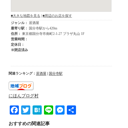
関連ランキング：
居酒屋
|
国分寺駅
にほんブログ村
F
T
H
Li
M
共
a
wi
at
n
e
有
おすすめの関連記事