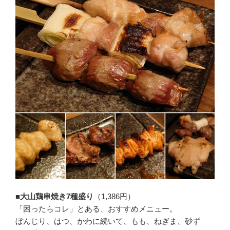
■大山鶏串焼き7種盛り
（1,386円）
「困ったらコレ」とある、おすすめメニュー。
ぼんじり、はつ、かわに続いて、もも、ねぎま、砂ず