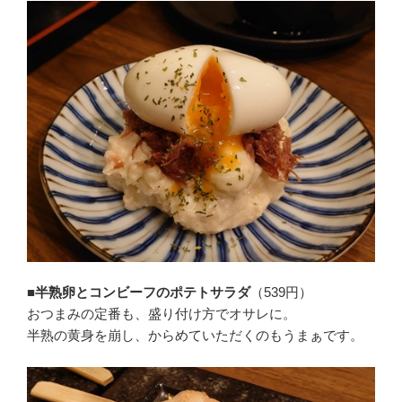
■半熟卵とコンビーフのポテトサラダ
（539円）
おつまみの定番も、盛り付け方でオサレに。
半熟の黄身を崩し、からめていただくのもうまぁです。