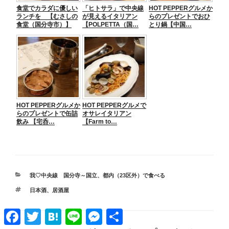
食堂でカラダに優しい
「ヒトサラ」で中央線
HOT PEPPERグルメか
ランチを 【むさしの
が見えるイタリアン
らのプレゼントでおひ
食堂（国分寺市）】
【POLPETTA（国…
とり鍋【中国…
HOT PEPPERグルメか
HOT PEPPERグルメで
らのプレゼントで缶詰
オサレイタリアン
飲み 【宅呑…
【Farm to…
カ
我♡中央線 国分寺～国立
、
都内（23区外）で食べる
テ
タ
日本酒
、
居酒屋
ゴ
グ
リ
Facebook
Twitter
Hatena
Line
Messenger
共
ー
有