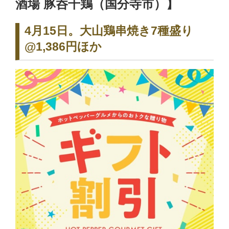
酒場 豚呑千鶏（国分寺市）】
4月15日。大山鶏串焼き7種盛り
@1,386円ほか