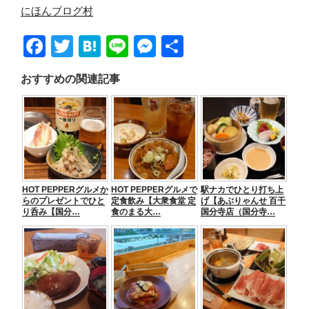
にほんブログ村
F
T
H
Li
M
共
a
wi
at
n
e
有
おすすめの関連記事
c
tt
e
e
ss
e
er
n
e
b
a
n
o
g
o
er
HOT PEPPERグルメか
HOT PEPPERグルメで
駅ナカでひとり打ち上
k
らのプレゼントでひと
定食飲み【大衆食堂 定
げ【あぶりゃんせ 百干
り呑み【国分…
食のまる大…
国分寺店（国分寺…