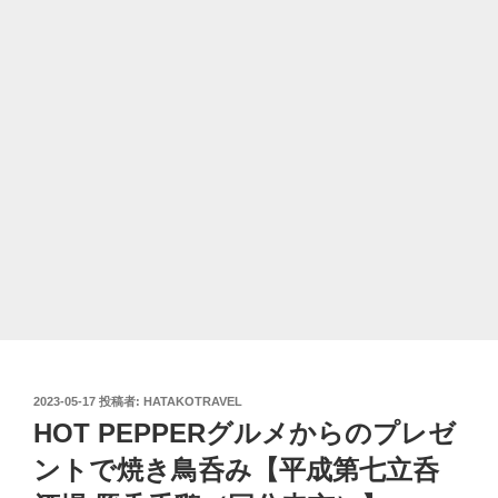
投
2023-05-17
投稿者:
HATAKOTRAVEL
稿
HOT PEPPERグルメからのプレゼ
日:
ントで焼き鳥呑み【平成第七立呑