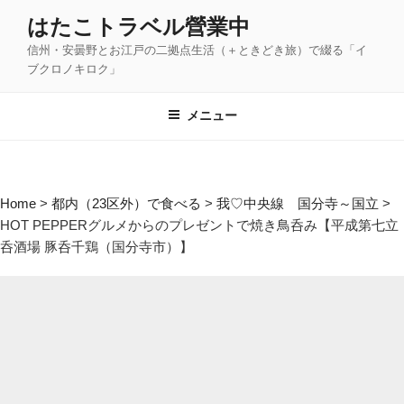
コ
はたこトラベル營業中
ン
信州・安曇野とお江戸の二拠点生活（＋ときどき旅）で綴る「イ
テ
ブクロノキロク」
ン
ツ
メニュー
へ
ス
キ
ッ
Home
>
都内（23区外）で食べる
>
我♡中央線 国分寺～国立
>
プ
HOT PEPPERグルメからのプレゼントで焼き鳥呑み【平成第七立
呑酒場 豚呑千鶏（国分寺市）】