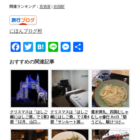
関連ランキング：
居酒屋
|
岩国駅
にほんブログ村
F
T
H
Li
M
共
a
wi
at
n
e
有
おすすめの関連記事
c
tt
e
e
ss
e
er
n
e
b
a
n
o
g
o
er
クリスマスは「はしご
クリスマスは「はしご
週末弾丸、四国むしゃ
k
鐵にはしご酒」で 1章3
鐵にはしご酒」で 1章4
むしゃ修行 Act3「朝
節「12月、山口…
節「サンルート国…
うどん、駆けつけ…