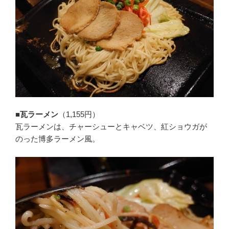
■瓦ラーメン
（1,155円）
瓦ラーメンは、チャーシューとキャベツ、紅ショウガが
のった博多ラーメン風。