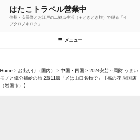
コ
はたこトラベル營業中
ン
信州・安曇野とお江戸の二拠点生活（＋ときどき旅）で綴る「イ
テ
ブクロノキロク」
ン
ツ
メニュー
へ
ス
キ
ッ
Home
>
お出かけ（国内）
>
中国・四国
>
2024安芸～周防 うまい
プ
モノと鐵分補給の旅 2章11節「〆は山口名物で」【福の花 岩国店
（岩国市）】