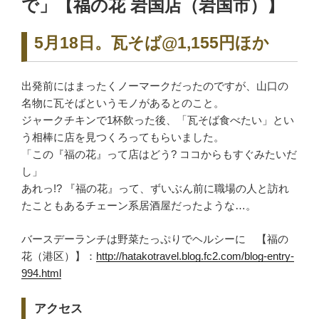
で」【福の花 岩国店（岩国市）】
5月18日。瓦そば@1,155円ほか
出発前にはまったくノーマークだったのですが、山口の
名物に瓦そばというモノがあるとのこと。
ジャークチキンで1杯飲った後、「瓦そば食べたい」とい
う相棒に店を見つくろってもらいました。
「この『福の花』って店はどう? ココからもすぐみたいだ
し」
あれっ!? 『福の花』って、ずいぶん前に職場の人と訪れ
たこともあるチェーン系居酒屋だったような…。
バースデーランチは野菜たっぷりでヘルシーに 【福の
花（港区）】：
http://hatakotravel.blog.fc2.com/blog-entry-
994.html
アクセス