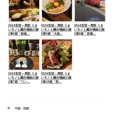
2024安芸～周防 うま
2024安芸～周防 うま
2024安芸～周防 うま
いモノと鐵分補給の旅
いモノと鐵分補給の旅
いモノと鐵分補給の旅
1章5節「鉄板…
2章5節「大急…
2章6節「岩徳…
2024安芸～周防 うま
2024安芸～周防 うま
いモノと鐵分補給の旅
いモノと鐵分補給の旅
2章7節「ワン…
2章10節「邪…
カ
中国・四国
テ