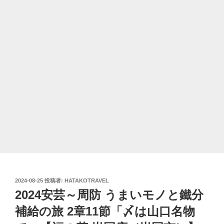
投
2024-08-25
投稿者:
HATAKOTRAVEL
稿
2024安芸～周防 うまいモノと鐵分
日:
補給の旅 2章11節「〆は山口名物