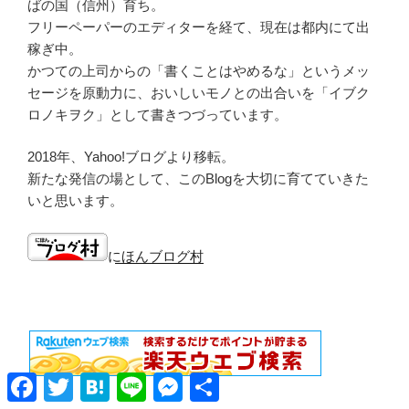
ばの国（信州）育ち。
フリーペーパーのエディターを経て、現在は都内にて出
稼ぎ中。
かつての上司からの「書くことはやめるな」というメッ
セージを原動力に、おいしいモノとの出合いを「イブク
ロノキヲク」として書きつづっています。
2018年、Yahoo!ブログより移転。
新たな発信の場として、このBlogを大切に育てていきた
いと思います。
にほんブログ村
Facebook
Twitter
Hatena
Line
Messenger
共
有