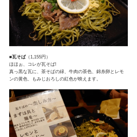
■瓦そば
（1,155円）
ほほぉ、コレが瓦そば!
真っ黒な瓦に、茶そばの緑、牛肉の茶色、錦糸卵とレモ
ンの黄色、もみじおろしの紅色が映えます。