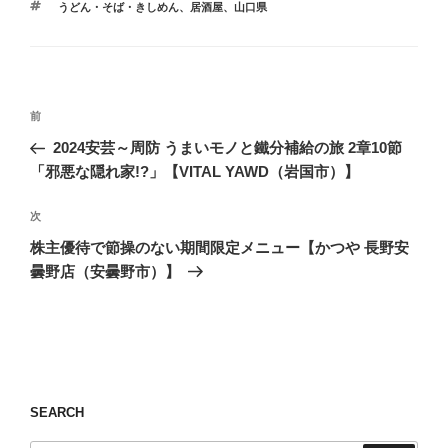
タ
うどん・そば・きしめん
、
居酒屋
、
山口県
ゴ
グ
リ
ー
投
前
前
稿
の
2024安芸～周防 うまいモノと鐵分補給の旅 2章10節
ナ
投
「邪悪な隠れ家!?」【VITAL YAWD（岩国市）】
ビ
稿
ゲ
次
次
の
ー
株主優待で節操のない期間限定メニュー【かつや 長野安
投
シ
曇野店（安曇野市）】
稿
ョ
ン
SEARCH