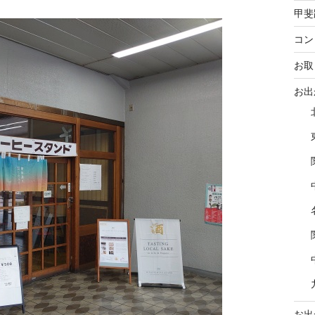
甲斐
コン
お取
お出
お出