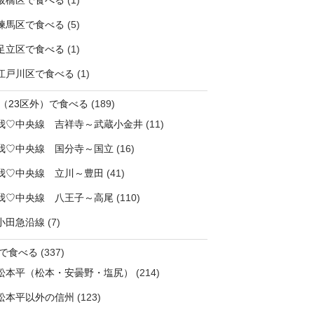
板橋区で食べる
(1)
練馬区で食べる
(5)
足立区で食べる
(1)
江戸川区で食べる
(1)
（23区外）で食べる
(189)
我♡中央線 吉祥寺～武蔵小金井
(11)
我♡中央線 国分寺～国立
(16)
我♡中央線 立川～豊田
(41)
我♡中央線 八王子～高尾
(110)
小田急沿線
(7)
で食べる
(337)
松本平（松本・安曇野・塩尻）
(214)
松本平以外の信州
(123)