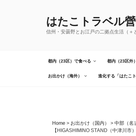
コ
ン
テ
はたこトラベル營
ン
信州・安曇野とお江戸の二拠点生活（＋
ツ
へ
ス
キ
都内（23区）で食べる
都内（23区外
ッ
プ
お出かけ（海外）
進化する「はたこ
Home
>
お出かけ（国内）
>
中部（名
【HIGASHIMINO STAND（中津川市