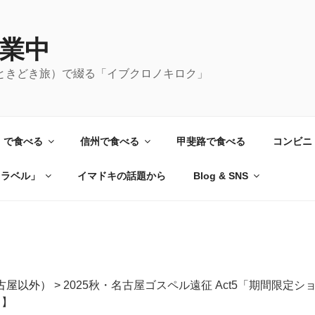
業中
ときどき旅）で綴る「イブクロノキロク」
）で食べる
信州で食べる
甲斐路で食べる
コンビニ
トラベル」
イマドキの話題から
Blog & SNS
古屋以外）
>
2025秋・名古屋ゴスペル遠征 Act5「期間限定
）】