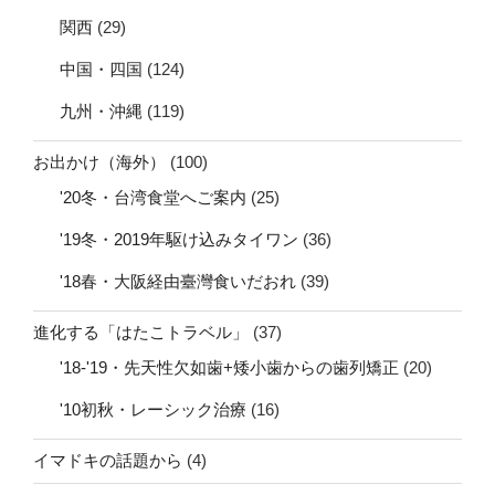
関西
(29)
中国・四国
(124)
九州・沖縄
(119)
お出かけ（海外）
(100)
'20冬・台湾食堂へご案内
(25)
'19冬・2019年駆け込みタイワン
(36)
'18春・大阪経由臺灣食いだおれ
(39)
進化する「はたこトラベル」
(37)
'18-'19・先天性欠如歯+矮小歯からの歯列矯正
(20)
'10初秋・レーシック治療
(16)
イマドキの話題から
(4)