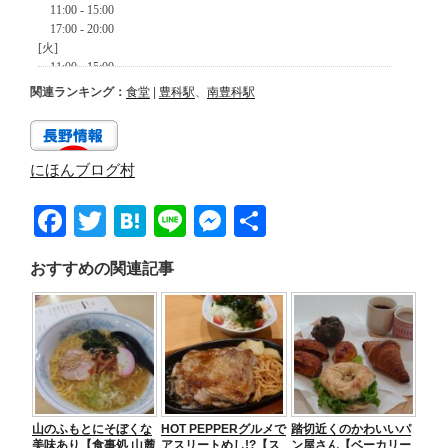
関連ランキング：
食堂
|
豊科駅
、
南豊科駅
にほんブログ村
F
T
H
Li
M
共
a
wi
at
n
e
有
おすすめの関連記事
c
tt
e
e
ss
e
er
n
e
b
a
n
o
g
o
er
山のふもとにそぼくな
HOT PEPPERグルメで
踏切近くのかわいいパ
k
美味あり【食事処 山麓
アスリートめし!?【ス
ン屋さん【ベーカリー