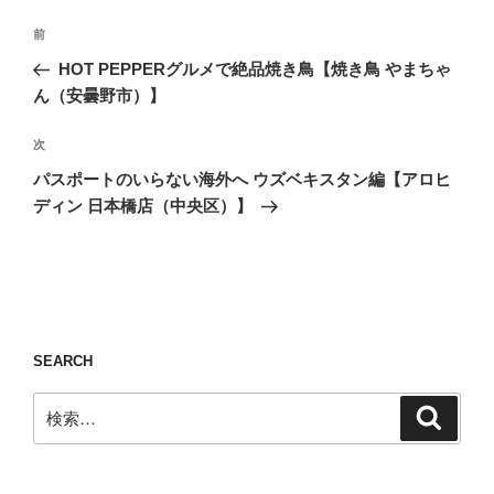
投
前
前
稿
の
HOT PEPPERグルメで絶品焼き鳥【焼き鳥 やまちゃ
ナ
投
ん（安曇野市）】
ビ
稿
ゲ
次
次
の
ー
パスポートのいらない海外へ ウズベキスタン編【アロヒ
投
シ
ディン 日本橋店（中央区）】
稿
ョ
ン
SEARCH
検
検
索
索: