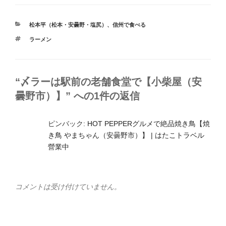
カ
松本平（松本・安曇野・塩尻）
、
信州で食べる
テ
タ
ラーメン
ゴ
グ
リ
ー
“〆ラーは駅前の老舗食堂で【小柴屋（安
曇野市）】” への1件の返信
ピンバック:
HOT PEPPERグルメで絶品焼き鳥【焼
き鳥 やまちゃん（安曇野市）】 | はたこトラベル
營業中
コメントは受け付けていません。