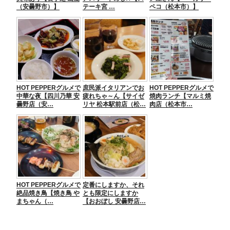
（安曇野市）】
テーキ宮 …
ペコ（松本市）】
HOT PEPPERグルメで
庶民派イタリアンでお
HOT PEPPERグルメで
中華な夜【四川乃華 安
疲れちゃ～ん【サイゼ
焼肉ランチ【マルミ焼
曇野店（安…
リヤ 松本駅前店（松…
肉店（松本市…
HOT PEPPERグルメで
定番にしますか、それ
絶品焼き鳥【焼き鳥 や
とも限定にしますか
まちゃん（…
【おおぼし 安曇野店…