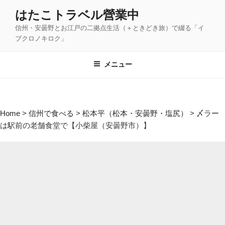
コ
はたこトラベル營業中
ン
信州・安曇野とお江戸の二拠点生活（＋ときどき旅）で綴る「イ
テ
ブクロノキロク」
ン
ツ
メニュー
へ
ス
キ
ッ
Home
>
信州で食べる
>
松本平（松本・安曇野・塩尻）
>
〆ラー
プ
は駅前の老舗食堂で【小柴屋（安曇野市）】