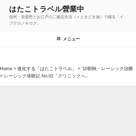
コ
はたこトラベル營業中
ン
信州・安曇野とお江戸の二拠点生活（＋ときどき旅）で綴る「イ
テ
ブクロノキロク」
ン
ツ
メニュー
へ
ス
キ
ッ
Home
>
進化する「はたこトラベル」
>
'10初秋・レーシック治療
プ
>
レーシック体験記 No.02「クリニックへ」