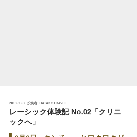
投
2010-09-06
投稿者:
HATAKOTRAVEL
稿
レーシック体験記 No.02「クリニ
日:
ックへ」