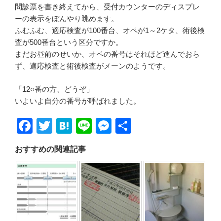
問診票を書き終えてから、受付カウンターのディスプレ
ーの表示をぼんやり眺めます。
ふむふむ、適応検査が100番台、オペが1～2ケタ、術後検
査が500番台という区分ですか。
まだお昼前のせいか、オペの番号はそれほど進んでおら
ず、適応検査と術後検査がメーンのようです。
「12○番の方、どうぞ」
いよいよ自分の番号が呼ばれました。
F
T
H
Li
M
共
a
wi
at
n
e
有
おすすめの関連記事
c
tt
e
e
ss
e
er
n
e
b
a
n
o
g
o
er