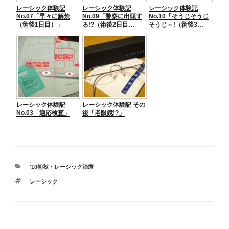
レーシック体験記
レーシック体験記
レーシック体験記
k
No.07「早々に解禁
No.09「警察に出頭す
No.10「そうじそうじ
（術後1日目）」
る!?（術後2日目…
そうじ～!（術後3…
レーシック体験記
レーシック体験記 その
No.03「適応検査」
後「老眼鏡!?」
カ
'10初秋・レーシック治療
テ
タ
レーシック
ゴ
グ
リ
ー