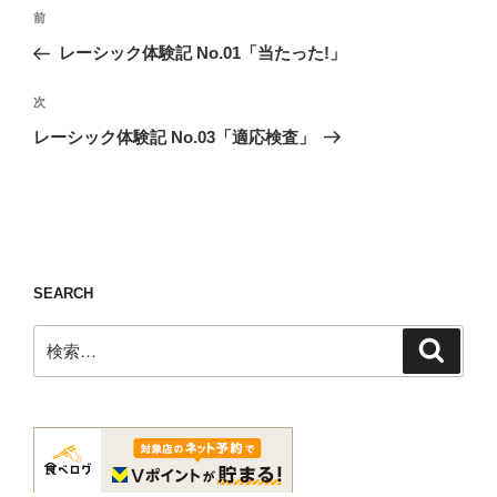
投
前
前
稿
の
レーシック体験記 No.01「当たった!」
ナ
投
ビ
稿
次
次
ゲ
の
レーシック体験記 No.03「適応検査」
投
ー
稿
シ
ョ
ン
SEARCH
検
検
索
索: