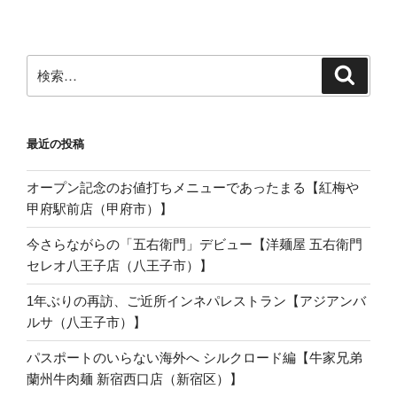
検
検
索
索:
最近の投稿
オープン記念のお値打ちメニューであったまる【紅梅や
甲府駅前店（甲府市）】
今さらながらの「五右衛門」デビュー【洋麺屋 五右衛門
セレオ八王子店（八王子市）】
1年ぶりの再訪、ご近所インネパレストラン【アジアンバ
ルサ（八王子市）】
パスポートのいらない海外へ シルクロード編【牛家兄弟
蘭州牛肉麺 新宿西口店（新宿区）】