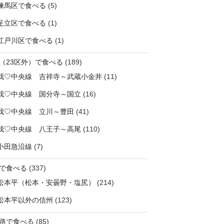
練馬区で食べる
(5)
足立区で食べる
(1)
江戸川区で食べる
(1)
（23区外）で食べる
(189)
我♡中央線 吉祥寺～武蔵小金井
(11)
我♡中央線 国分寺～国立
(16)
我♡中央線 立川～豊田
(41)
我♡中央線 八王子～高尾
(110)
小田急沿線
(7)
で食べる
(337)
松本平（松本・安曇野・塩尻）
(214)
松本平以外の信州
(123)
路で食べる
(85)