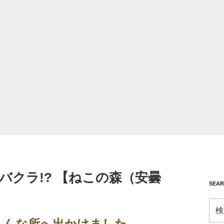
バクラ!? 【ねこの森（安曇
SEA
検
索:
こんな所へ出かけました