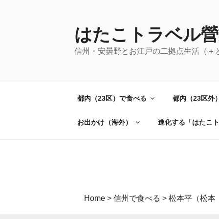
コ
ン
テ
はたこトラベル營
ン
信州・安曇野とお江戸の二拠点生活（＋
ツ
へ
ス
キ
都内（23区）で食べる
都内（23区外
ッ
プ
お出かけ（海外）
進化する「はたこ
Home
>
信州で食べる
>
松本平（松本