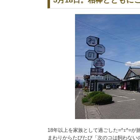
18年以上を家族として過ごした=^ｪ^=
まわりからたびたび「次のコは飼わない