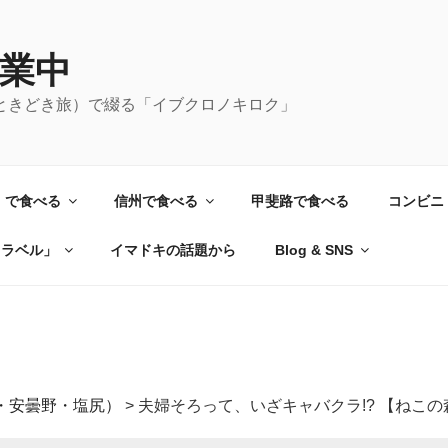
業中
ときどき旅）で綴る「イブクロノキロク」
）で食べる
信州で食べる
甲斐路で食べる
コンビニ
トラベル」
イマドキの話題から
Blog & SNS
・安曇野・塩尻）
>
夫婦そろって、いざキャバクラ!? 【ねこ