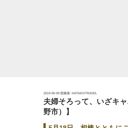
投
2019-06-09
投稿者:
HATAKOTRAVEL
稿
夫婦そろって、いざキャ
日:
野市）】
5月18日。相棒とともに