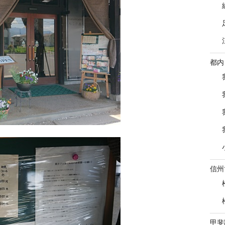
都内
信州
甲斐