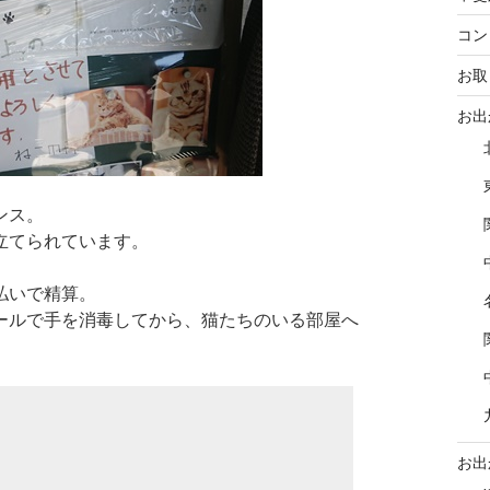
コン
お取
お出
ンス。
立てられています。
払いで精算。
ールで手を消毒してから、猫たちのいる部屋へ
お出