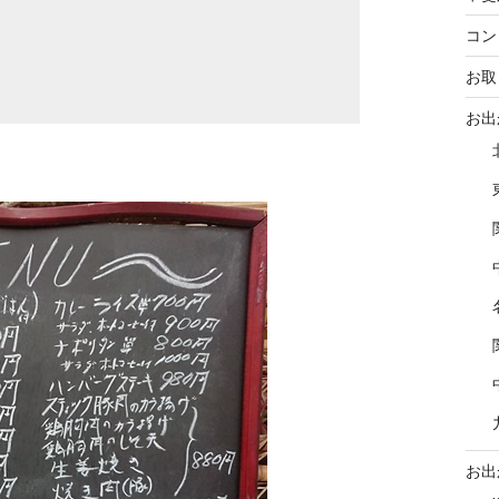
コン
お取
お出
お出