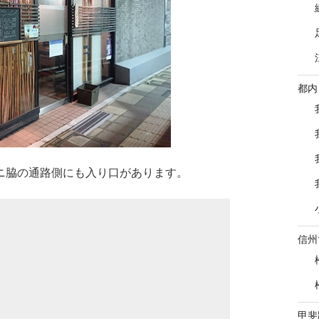
都内
ニ脇の通路側にも入り口があります。
信州
甲斐