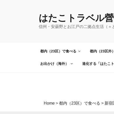
コ
ン
テ
はたこトラベル營
ン
信州・安曇野とお江戸の二拠点生活（＋
ツ
へ
ス
キ
都内（23区）で食べる
都内（23区外
ッ
プ
お出かけ（海外）
進化する「はたこ
Home
>
都内（23区）で食べる
>
新宿