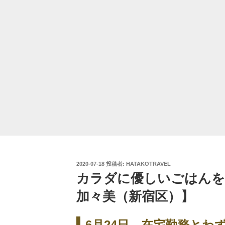
投
2020-07-18
投稿者:
HATAKOTRAVEL
稿
カラダに優しいごはんを
日:
加々美（新宿区）】
6月24日。在宅勤務とわ