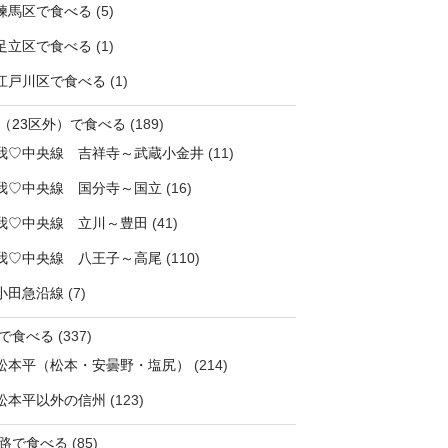
練馬区で食べる
(5)
足立区で食べる
(1)
江戸川区で食べる
(1)
（23区外）で食べる
(189)
我♡中央線 吉祥寺～武蔵小金井
(11)
我♡中央線 国分寺～国立
(16)
我♡中央線 立川～豊田
(41)
我♡中央線 八王子～高尾
(110)
小田急沿線
(7)
で食べる
(337)
松本平（松本・安曇野・塩尻）
(214)
松本平以外の信州
(123)
路で食べる
(85)