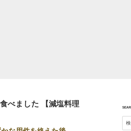
食べました 【減塩料理
SEA
検
索:
ずかな用件を終えた後