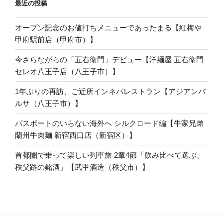
最近の投稿
オープン記念のお値打ちメニューであったまる【紅梅や
甲府駅前店（甲府市）】
今さらながらの「五右衛門」デビュー【洋麺屋 五右衛門
セレオ八王子店（八王子市）】
1年ぶりの再訪、ご近所インネパレストラン【アジアンバ
ルサ（八王子市）】
パスポートのいらない海外へ シルクロード編【牛家兄弟
蘭州牛肉麺 新宿西口店（新宿区）】
首都圏で乗って楽しい列車旅 2章4節「飲み比べて選ぶ、
秩父路の銘酒」【武甲酒造（秩父市）】