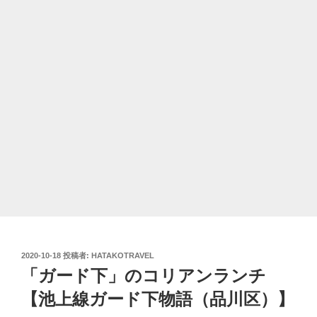
投
2020-10-18
投稿者:
HATAKOTRAVEL
稿
「ガード下」のコリアンランチ
日:
【池上線ガード下物語（品川区）】