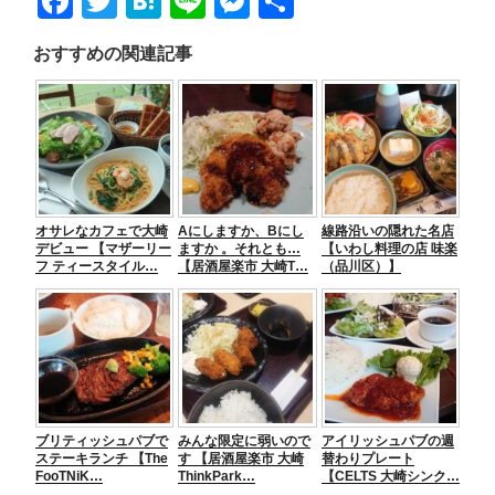
F
T
H
Li
M
共
a
wi
at
n
e
有
おすすめの関連記事
c
tt
e
e
ss
e
er
n
e
b
a
n
o
g
o
er
オサレなカフェで大崎
Aにしますか、Bにし
線路沿いの隠れた名店
k
デビュー 【マザーリー
ますか 。それとも…
【いわし料理の店 味楽
フ ティースタイル…
【居酒屋楽市 大崎T…
（品川区）】
ブリティッシュパブで
みんな限定に弱いので
アイリッシュパブの週
ステーキランチ 【The
す 【居酒屋楽市 大崎
替わりプレート
FooTNiK…
ThinkPark…
【CELTS 大崎シンク…