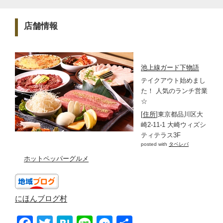
店舗情報
池上線ガード下物語
テイクアウト始めまし
た！ 人気のランチ営業
☆
[
住所
]東京都品川区大
崎2-11-1 大崎ウィズシ
ティテラス3F
posted with
タベレバ
ホットペッパーグルメ
にほんブログ村