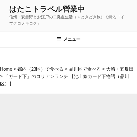
コ
はたこトラベル營業中
ン
信州・安曇野とお江戸の二拠点生活（＋ときどき旅）で綴る「イ
テ
ブクロノキロク」
ン
ツ
メニュー
へ
ス
キ
ッ
Home
>
都内（23区）で食べる
>
品川区で食べる
>
大崎・五反田
プ
>
「ガード下」のコリアンランチ 【池上線ガード下物語（品川
区）】