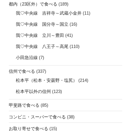
都内（23区外）で食べる
(189)
我♡中央線 吉祥寺～武蔵小金井
(11)
我♡中央線 国分寺～国立
(16)
我♡中央線 立川～豊田
(41)
我♡中央線 八王子～高尾
(110)
小田急沿線
(7)
信州で食べる
(337)
松本平（松本・安曇野・塩尻）
(214)
松本平以外の信州
(123)
甲斐路で食べる
(85)
コンビニ・スーパーで食べる
(38)
お取り寄せで食べる
(15)