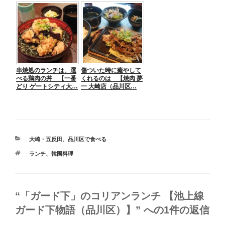
串焼処のランチは、選
傷ついた時に癒やして
べる鶏肉の丼 【一番
くれるのは 【焼肉 夢
どり ゲートシティ大…
一 大崎店（品川区…
カ
大崎・五反田
、
品川区で食べる
テ
タ
ランチ
、
韓国料理
ゴ
グ
リ
ー
“「ガード下」のコリアンランチ 【池上線
ガード下物語（品川区）】” への1件の返信