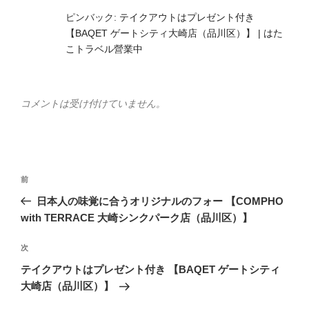
ピンバック:
テイクアウトはプレゼント付き
【BAQET ゲートシティ大崎店（品川区）】 | はた
こトラベル營業中
コメントは受け付けていません。
投
前
前
稿
の
日本人の味覚に合うオリジナルのフォー 【COMPHO
ナ
投
with TERRACE 大崎シンクパーク店（品川区）】
ビ
稿
ゲ
次
次
の
ー
テイクアウトはプレゼント付き 【BAQET ゲートシティ
投
シ
大崎店（品川区）】
稿
ョ