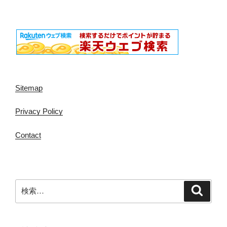
Sitemap
Privacy Policy
Contact
検
検
索
索: