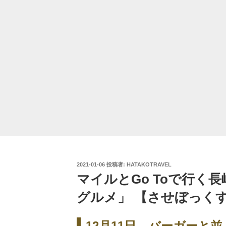
投
2021-01-06
投稿者:
HATAKOTRAVEL
稿
マイルとGo Toで行く長
日:
グルメ」 【させぼっくす
12月11日。バーガーと