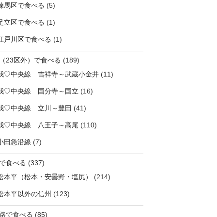
練馬区で食べる
(5)
足立区で食べる
(1)
江戸川区で食べる
(1)
（23区外）で食べる
(189)
我♡中央線 吉祥寺～武蔵小金井
(11)
我♡中央線 国分寺～国立
(16)
我♡中央線 立川～豊田
(41)
我♡中央線 八王子～高尾
(110)
小田急沿線
(7)
で食べる
(337)
松本平（松本・安曇野・塩尻）
(214)
松本平以外の信州
(123)
路で食べる
(85)