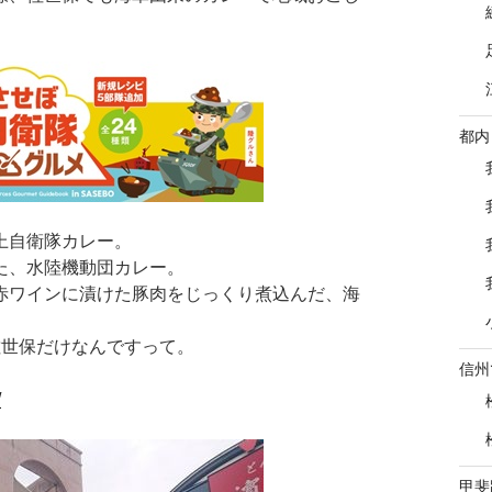
都内
上自衛隊カレー。
た、水陸機動団カレー。
赤ワインに漬けた豚肉をじっくり煮込んだ、海
佐世保だけなんですって。
信州
/
甲斐