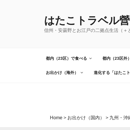
コ
ン
テ
はたこトラベル營
ン
信州・安曇野とお江戸の二拠点生活（＋
ツ
へ
ス
キ
都内（23区）で食べる
都内（23区外
ッ
プ
お出かけ（海外）
進化する「はたこ
Home
>
お出かけ（国内）
>
九州・沖