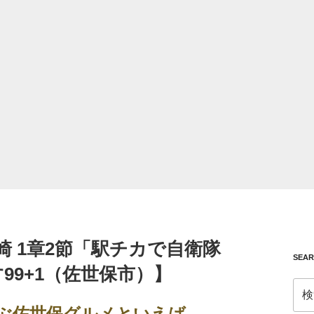
崎 1章2節「駅チカで自衛隊
SEA
99+1（佐世保市）】
検
索:
並ぶ佐世保グルメといえば