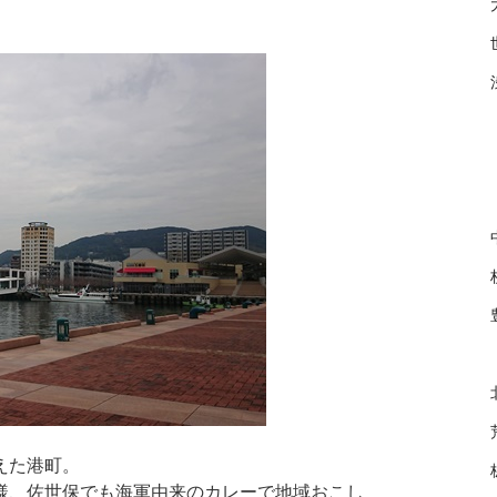
えた港町。
様、佐世保でも海軍由来のカレーで地域おこし