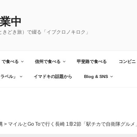
業中
ときどき旅）で綴る「イブクロノキロク」
）で食べる
信州で食べる
甲斐路で食べる
コンビニ
トラベル」
イマドキの話題から
Blog & SNS
縄
>
マイルとGo Toで行く長崎 1章2節「駅チカで自衛隊グルメ