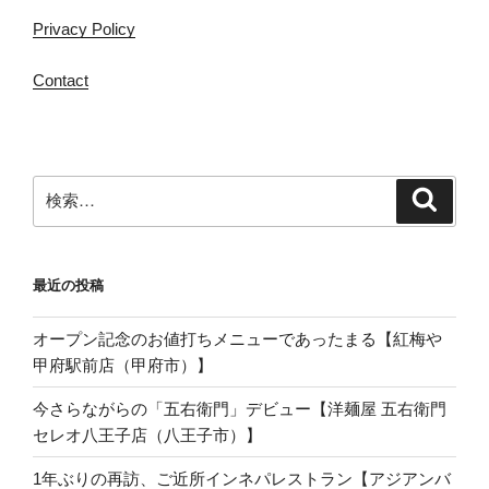
Privacy Policy
Contact
検
検
索
索:
最近の投稿
オープン記念のお値打ちメニューであったまる【紅梅や
甲府駅前店（甲府市）】
今さらながらの「五右衛門」デビュー【洋麺屋 五右衛門
セレオ八王子店（八王子市）】
1年ぶりの再訪、ご近所インネパレストラン【アジアンバ