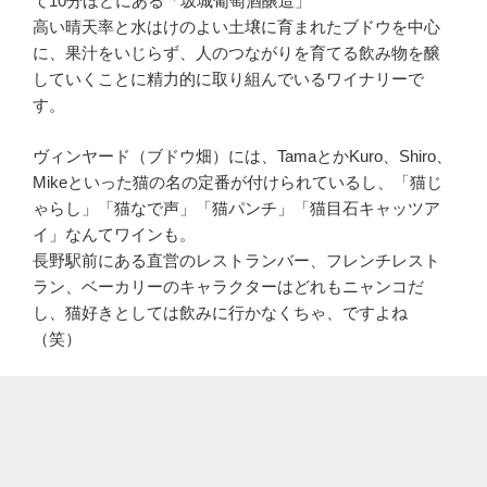
て10分ほどにある「坂城葡萄酒醸造」
高い晴天率と水はけのよい土壌に育まれたブドウを中心
に、果汁をいじらず、人のつながりを育てる飲み物を醸
していくことに精力的に取り組んでいるワイナリーで
す。
ヴィンヤード（ブドウ畑）には、TamaとかKuro、Shiro、
Mikeといった猫の名の定番が付けられているし、「猫じ
ゃらし」「猫なで声」「猫パンチ」「猫目石キャッツア
イ」なんてワインも。
長野駅前にある直営のレストランバー、フレンチレスト
ラン、ベーカリーのキャラクターはどれもニャンコだ
し、猫好きとしては飲みに行かなくちゃ、ですよね
（笑）