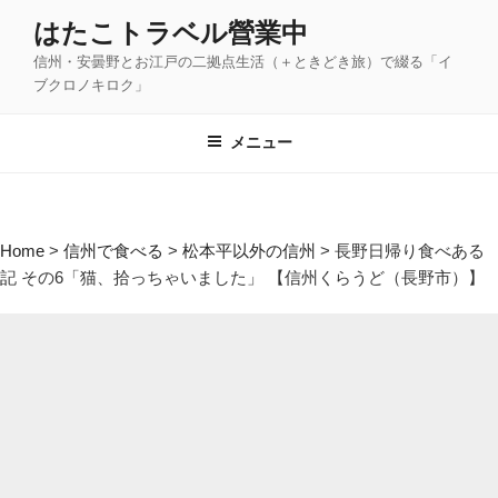
コ
はたこトラベル營業中
ン
信州・安曇野とお江戸の二拠点生活（＋ときどき旅）で綴る「イ
テ
ブクロノキロク」
ン
ツ
メニュー
へ
ス
キ
ッ
Home
>
信州で食べる
>
松本平以外の信州
>
長野日帰り食べある
プ
記 その6「猫、拾っちゃいました」 【信州くらうど（長野市）】