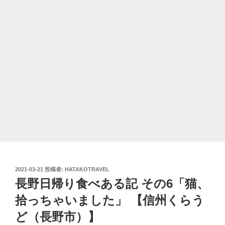
投
2021-03-21
投稿者:
HATAKOTRAVEL
稿
長野日帰り食べある記 その6「猫、
日:
拾っちゃいました」 【信州くらう
ど（長野市）】