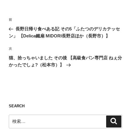
投
前
前
稿
の
長野日帰り食べある記 その5「ふたつのデリカテッセ
ナ
投
ン」 【Delica鐵扇 MIDORI長野店ほか（長野市）】
ビ
稿
ゲ
次
次
の
ー
猫、拾っちゃいました その後 【高級食パン専門店 ねぇ分
投
シ
かったでしょ?（松本市）】
稿
ョ
ン
SEARCH
検
検
索
索: