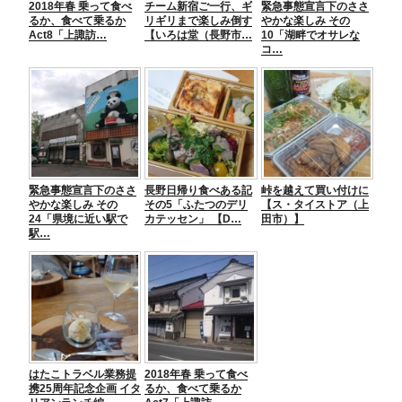
2018年春 乗って食べ
チーム新宿ご一行、ギ
緊急事態宣言下のささ
k
るか、食べて乗るか
リギリまで楽しみ倒す
やかな楽しみ その
Act8「上諏訪…
【いろは堂（長野市…
10「湖畔でオサレな
コ…
緊急事態宣言下のささ
長野日帰り食べある記
峠を越えて買い付けに
やかな楽しみ その
その5「ふたつのデリ
【ス・タイストア（上
24「県境に近い駅で
カテッセン」 【D…
田市）】
駅…
はたこトラベル業務提
2018年春 乗って食べ
携25周年記念企画 イタ
るか、食べて乗るか