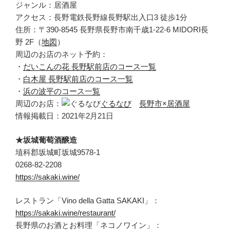
ジャンル：居酒屋
アクセス：長野電鉄長野線長野駅出入口3 徒歩1分
住所：〒390-8545 長野県長野市南千歳1-22-6 MIDORI長
野 2F（
地図
）
周辺のお店のネット予約：
・
だいこんの花 長野駅前店のコース一覧
・
白木屋 長野駅前店のコース一覧
・
浜の波平のコース一覧
周辺のお店：
ぐるなび
長野市×居酒屋
情報掲載日：2021年2月21日
★坂城葡萄酒醸造
埴科郡坂城町坂城9578-1
0268-82-2208
https://sakaki.wine/
レストラン「Vino della Gatta SAKAKI」：
https://sakaki.wine/restaurant/
長野県のお酒とお料理「ネコノワイン」：