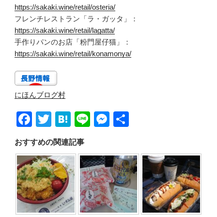
https://sakaki.wine/retail/osteria/
フレンチレストラン「ラ・ガッタ」：
https://sakaki.wine/retail/lagatta/
手作りパンのお店「粉門屋仔猫」：
https://sakaki.wine/retail/konamonya/
にほんブログ村
F
T
H
Li
M
共
a
wi
at
n
e
有
おすすめの関連記事
c
tt
e
e
ss
e
er
n
e
b
a
n
o
g
o
er