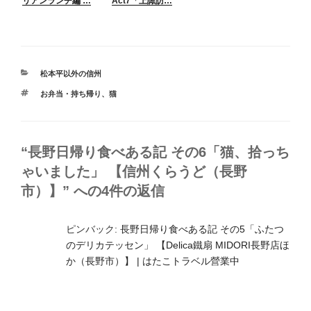
リアンランチ編 …
Act7「上諏訪…
カ
松本平以外の信州
テ
タ
お弁当・持ち帰り
、
猫
ゴ
グ
リ
ー
“長野日帰り食べある記 その6「猫、拾っち
ゃいました」 【信州くらうど（長野
市）】” への4件の返信
ピンバック:
長野日帰り食べある記 その5「ふたつ
のデリカテッセン」 【Delica鐵扇 MIDORI長野店ほ
か（長野市）】 | はたこトラベル營業中