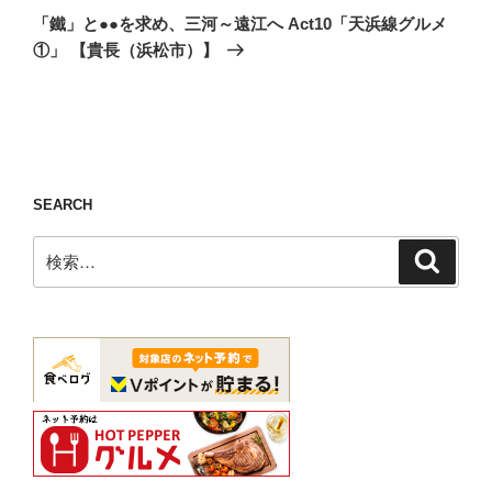
の
ー
「鐵」と●●を求め、三河～遠江へ Act10「天浜線グルメ
投
シ
①」 【貴長（浜松市）】
稿
ョ
ン
SEARCH
検
検
索
索: