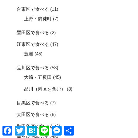
台東区で食べる
(11)
上野・御徒町
(7)
墨田区で食べる
(2)
江東区で食べる
(47)
豊洲
(45)
品川区で食べる
(58)
大崎・五反田
(45)
品川（港区を含む）
(8)
目黒区で食べる
(7)
大田区で食べる
(6)
世田谷区で食べる
(6)
Facebook
Twitter
Hatena
Line
Messenger
共
有
渋谷区で食べる
(39)