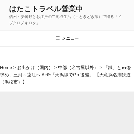
コ
はたこトラベル營業中
ン
信州・安曇野とお江戸の二拠点生活（＋ときどき旅）で綴る「イ
テ
ブクロノキロク」
ン
ツ
メニュー
へ
ス
キ
ッ
Home
>
お出かけ（国内）
>
中部（名古屋以外）
>
「鐵」と●●を
プ
求め、三河～遠江へ Act9「天浜線でGo 後編」 【天竜浜名湖鉄道
（浜松市）】