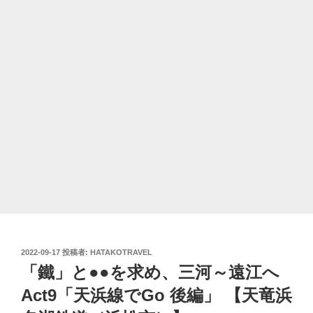
投
2022-09-17
投稿者:
HATAKOTRAVEL
稿
「鐵」と●●を求め、三河～遠江へ
日:
Act9「天浜線でGo 後編」 【天竜浜