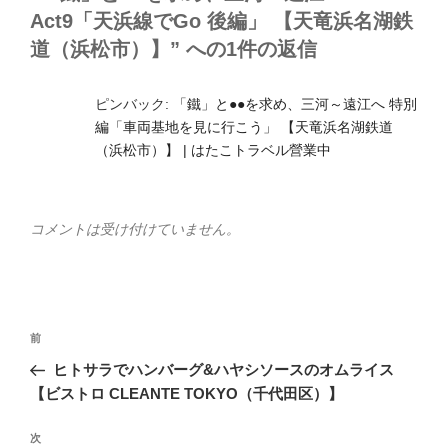
Act9「天浜線でGo 後編」 【天竜浜名湖鉄
道（浜松市）】” への1件の返信
ピンバック:
「鐵」と●●を求め、三河～遠江へ 特別
編「車両基地を見に行こう」 【天竜浜名湖鉄道
（浜松市）】 | はたこトラベル營業中
コメントは受け付けていません。
投
前
前
稿
の
ヒトサラでハンバーグ&ハヤシソースのオムライス
ナ
投
【ビストロ CLEANTE TOKYO（千代田区）】
ビ
稿
ゲ
次
次