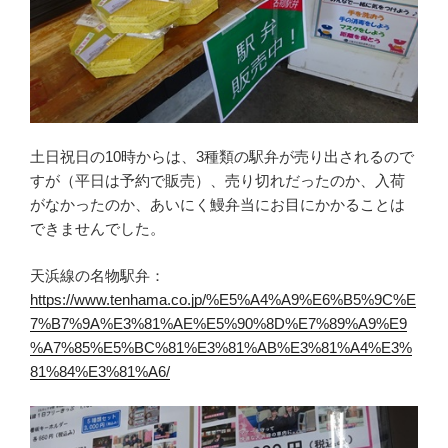
土日祝日の10時からは、3種類の駅弁が売り出されるので
すが（平日は予約で販売）、売り切れだったのか、入荷
がなかったのか、あいにく鰻弁当にお目にかかることは
できませんでした。
天浜線の名物駅弁：
https://www.tenhama.co.jp/%E5%A4%A9%E6%B5%9C%E
7%B7%9A%E3%81%AE%E5%90%8D%E7%89%A9%E9
%A7%85%E5%BC%81%E3%81%AB%E3%81%A4%E3%
81%84%E3%81%A6/