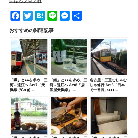
にほんブログ村
F
T
H
Li
M
共
a
wi
at
n
e
有
おすすめの関連記事
c
tt
e
e
ss
e
er
n
e
b
a
n
o
g
o
er
「鐵」と●●を求め、三
「鐵」と●●を求め、三
名古屋・三重むしゃむ
k
河～遠江へ Act7「天
河～遠江へ Act8「居
しゃ修行 Act3「日本
浜線でGo 前…
酒屋天浜線」 …
で一番長い●●●…