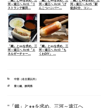
「鐵」と●●を求め、三
「鐵」と●●を求め、三
「鐵」と●●を求め、三
河～遠江へ Act1「リ
河～遠江へ Act4「げ
河～遠江へ Act5「駅
ストランテ飯田…
んこつハンバー…
徒歩2分、コン…
「鐵」と●●を求め、三
「鐵」と●●を求め、三
河～遠江へ Act6「エ
河～遠江へ Act3「ち
ネルギーチャー…
くわDIY」 …
カ
中部（名古屋以外）
テ
タ
乗り鐵
、
静岡県
ゴ
グ
リ
ー
“「鐵」と●●を求め、三河～遠江へ