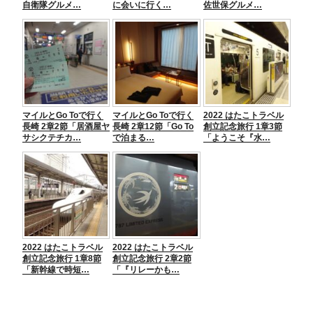
自衛隊グルメ…
に会いに行く…
佐世保グルメ…
マイルとGo Toで行く
マイルとGo Toで行く
2022 はたこトラベル
長崎 2章2節「居酒屋ヤ
長崎 2章12節「Go To
創立記念旅行 1章3節
サシクテチカ…
で泊まる…
「ようこそ『水…
2022 はたこトラベル
2022 はたこトラベル
創立記念旅行 1章8節
創立記念旅行 2章2節
「新幹線で時短…
「『リレーかも…