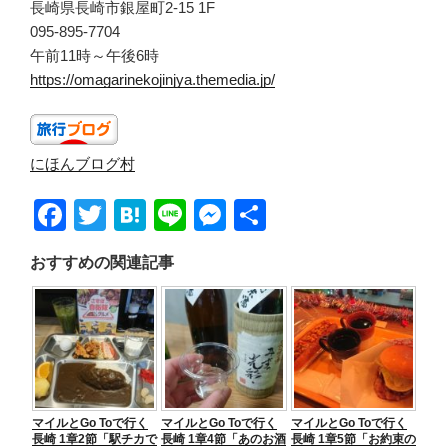
長崎県長崎市銀屋町2-15 1F
095-895-7704
午前11時～午後6時
https://omagarinekojinjya.themedia.jp/
にほんブログ村
F
T
H
Li
M
共
a
wi
at
n
e
有
おすすめの関連記事
c
tt
e
e
ss
e
er
n
e
b
a
n
o
g
o
er
マイルとGo Toで行く
マイルとGo Toで行く
マイルとGo Toで行く
k
長崎 1章2節「駅チカで
長崎 1章4節「あのお酒
長崎 1章5節「お約束の