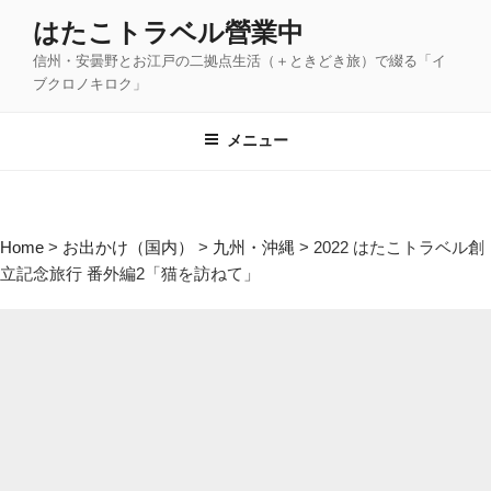
コ
はたこトラベル營業中
ン
信州・安曇野とお江戸の二拠点生活（＋ときどき旅）で綴る「イ
テ
ブクロノキロク」
ン
ツ
メニュー
へ
ス
キ
ッ
Home
>
お出かけ（国内）
>
九州・沖縄
>
2022 はたこトラベル創
プ
立記念旅行 番外編2「猫を訪ねて」