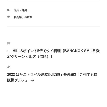
カ
九州・沖縄
テ
タ
福岡県
、
長崎県
ゴ
グ
リ
ー
投
前
前
稿
の
HILLSポイント5倍でタイ料理【BANGKOK SMILE 愛
ナ
投
宕グリーンヒルズ（港区）】
ビ
稿
ゲ
次
次
の
ー
2022 はたこトラベル創立記念旅行 番外編3「九州でも自
投
シ
販機グルメ」
稿
ョ
ン