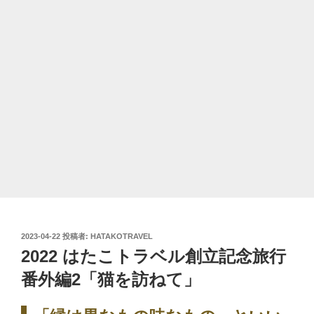
投
2023-04-22
投稿者:
HATAKOTRAVEL
稿
2022 はたこトラベル創立記念旅行
日:
番外編2「猫を訪ねて」