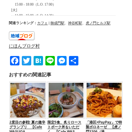
関連ランキング：
カフェ
|
御成門駅
、
神谷町駅
、
虎ノ門ヒルズ駅
にほんブログ村
F
T
H
Li
M
共
a
wi
at
n
e
有
おすすめの関連記事
c
tt
e
e
ss
e
er
n
e
b
a
n
o
g
o
er
2度目の参戦! 夏の激辛
限定5食、炙りロース
「港区×PayPay」で特
k
グランプリ 【Cafe
トポーク丼をいただ
製ボロネーゼ 【虎ノ
WASUGA…
く 【Cafe WAS…
門3206（港…