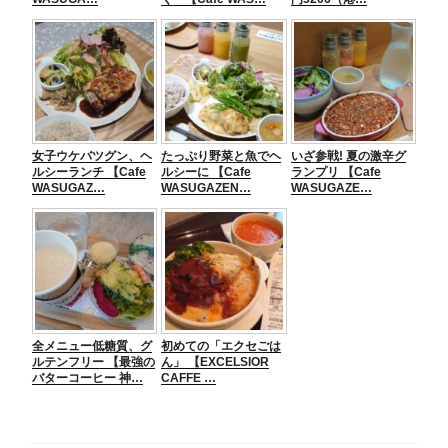
女子ウケバツグン、ヘ
たっぷり野菜と魚でヘ
いざ参戦! 夏の激辛グ
ルシーランチ 【Cafe
ルシーに 【Cafe
ランプリ 【Cafe
WASUGAZ…
WASUGAZEN…
WASUGAZE…
全メニュー低糖質、グ
初めての「エクセごは
ルテンフリー 【最強の
ん」 【EXCELSIOR
バターコーヒー 神…
CAFFE …