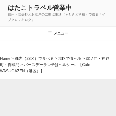
コ
はたこトラベル營業中
ン
信州・安曇野とお江戸の二拠点生活（＋ときどき旅）で綴る「イ
テ
ブクロノキロク」
ン
ツ
メニュー
へ
ス
キ
ッ
Home
>
都内（23区）で食べる
>
港区で食べる
>
虎ノ門・神谷
プ
町・御成門
>
バースデーランチはヘルシーに【Cafe
WASUGAZEN（港区）】