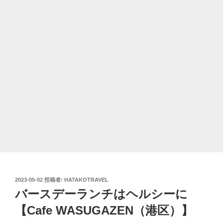
投
2023-05-02
投稿者:
HATAKOTRAVEL
稿
バースデーランチはヘルシーに
日:
【Cafe WASUGAZEN（港区）】