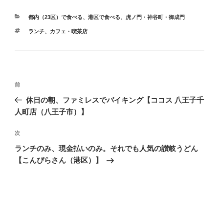
カ
都内（23区）で食べる
、
港区で食べる
、
虎ノ門・神谷町・御成門
テ
タ
ランチ
、
カフェ・喫茶店
ゴ
グ
リ
ー
投
前
前
稿
の
休日の朝、ファミレスでバイキング【ココス 八王子千
ナ
投
人町店（八王子市）】
ビ
稿
ゲ
次
次
の
ー
ランチのみ、現金払いのみ。それでも人気の讃岐うどん
投
シ
【こんぴらさん（港区）】
稿
ョ
ン