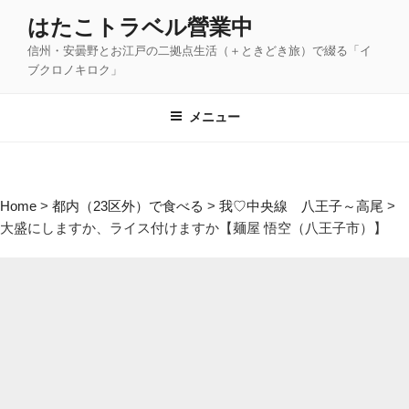
コ
はたこトラベル營業中
ン
信州・安曇野とお江戸の二拠点生活（＋ときどき旅）で綴る「イ
テ
ブクロノキロク」
ン
ツ
メニュー
へ
ス
キ
ッ
Home
>
都内（23区外）で食べる
>
我♡中央線 八王子～高尾
>
プ
大盛にしますか、ライス付けますか【麺屋 悟空（八王子市）】