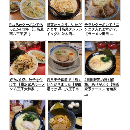
b
a
n
o
g
o
er
PayPayクーポンであ
野菜たっぷり、いただ
チラシクーポンで「ニ
k
ったかい1杯 【日高屋
きます 【高尾タンメン
ンニク入れますか!?」
西八王子店（…
イタダキ 並木店…
【ラーメン田田 …
好みの1杯に餃子を付
西八王子駅前で「泡」
4日間限定の特別価
けて 【横浜家系ラーメ
いただきました【鶏白
格、ありがとう【横浜
ン 八王子大和家（…
湯そば 界（八王子市…
家系ラーメン 壱角家
…