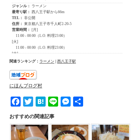
関連ランキング：
ラーメン
|
西八王子駅
にほんブログ村
F
T
H
Li
M
共
a
wi
at
n
e
有
おすすめの関連記事
c
tt
e
e
ss
e
er
n
e