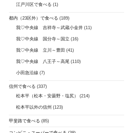
江戸川区で食べる
(1)
都内（23区外）で食べる
(189)
我♡中央線 吉祥寺～武蔵小金井
(11)
我♡中央線 国分寺～国立
(16)
我♡中央線 立川～豊田
(41)
我♡中央線 八王子～高尾
(110)
小田急沿線
(7)
信州で食べる
(337)
松本平（松本・安曇野・塩尻）
(214)
松本平以外の信州
(123)
甲斐路で食べる
(85)
コンビニ・スーパーで食べる
(38)