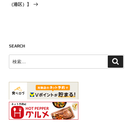
投
シ
（港区）】
稿
ョ
ン
SEARCH
検
検
索
索: