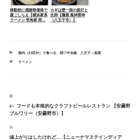
移動前に感謝祭価格で
カギは壁一面の提灯と
腹ごしらえ【横浜家系
生卵【麺屋 風神雷神
ラーメン 壱角家 西…
（八王子市）】
カ
都内（23区外）で食べる
、
我♡中央線 八王子～高尾
テ
タ
ラーメン
ゴ
グ
リ
ー
投
前
前
稿
の
フードも本格的なクラフトビールレストラン 【安曇野
ナ
投
ブルワリー（安曇野市）】
ビ
稿
ゲ
次
次
の
ー
値上がりはしたけれど…【ニューナマステインディア