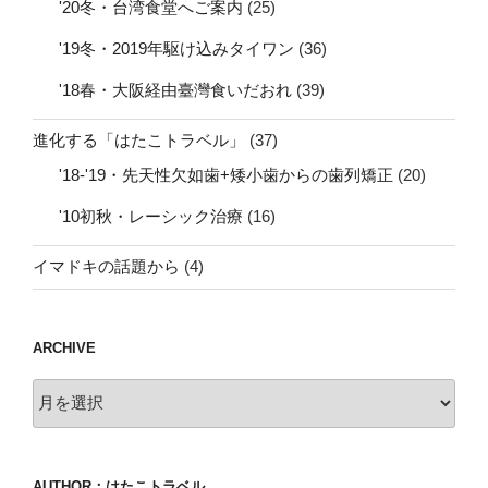
'20冬・台湾食堂へご案内
(25)
'19冬・2019年駆け込みタイワン
(36)
'18春・大阪経由臺灣食いだおれ
(39)
進化する「はたこトラベル」
(37)
'18-'19・先天性欠如歯+矮小歯からの歯列矯正
(20)
'10初秋・レーシック治療
(16)
イマドキの話題から
(4)
ARCHIVE
archive
AUTHOR：はたこトラベル