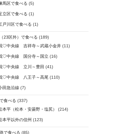
練馬区で食べる
(5)
足立区で食べる
(1)
江戸川区で食べる
(1)
（23区外）で食べる
(189)
我♡中央線 吉祥寺～武蔵小金井
(11)
我♡中央線 国分寺～国立
(16)
我♡中央線 立川～豊田
(41)
我♡中央線 八王子～高尾
(110)
小田急沿線
(7)
で食べる
(337)
松本平（松本・安曇野・塩尻）
(214)
松本平以外の信州
(123)
路で食べる
(85)