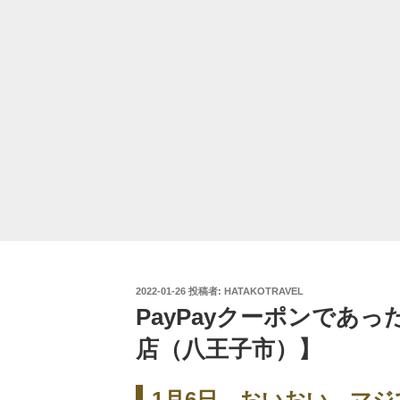
投
2022-01-26
投稿者:
HATAKOTRAVEL
稿
PayPayクーポンであっ
日:
店（八王子市）】
1月6日。おいおい、マ