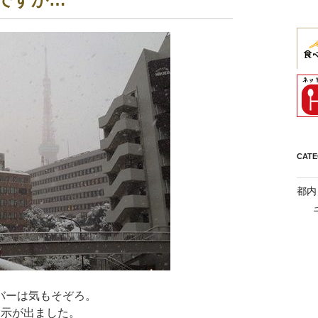
CAT
都内
バーは気もそぞろ。
指示が出ました。