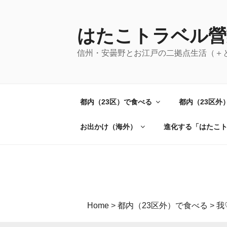
コ
ン
テ
はたこトラベル營
ン
信州・安曇野とお江戸の二拠点生活（＋
ツ
へ
ス
キ
都内（23区）で食べる
都内（23区外
ッ
プ
お出かけ（海外）
進化する「はたこ
Home
>
都内（23区外）で食べる
>
我