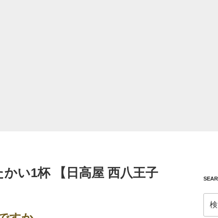
たかい1杯 【日高屋 西八王子
SEA
検
索:
ジですか…