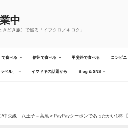
業中
ときどき旅）で綴る「イブクロノキロク」
）で食べる
信州で食べる
甲斐路で食べる
コンビニ
トラベル」
イマドキの話題から
Blog & SNS
♡中央線 八王子～高尾
>
PayPayクーポンであったかい1杯