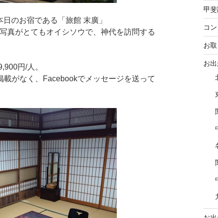
甲斐
本日のお宿である「旅館 末廣」
コン
料理写真がとてもオイシソウで、神代を訪問する
。
お取
お出
900円/人。
がなく、Facebookでメッセージを送って
お出