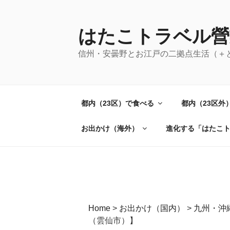
コ
ン
テ
はたこトラベル營
ン
信州・安曇野とお江戸の二拠点生活（＋
ツ
へ
ス
キ
都内（23区）で食べる
都内（23区外
ッ
プ
お出かけ（海外）
進化する「はたこ
Home
>
お出かけ（国内）
>
九州・沖
（雲仙市）】