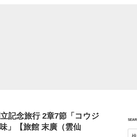
創立記念旅行 2章7節「コウジ
SEA
味」【旅館 末廣（雲仙
検