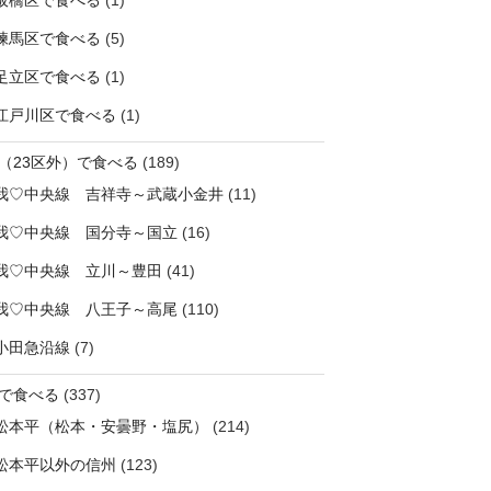
板橋区で食べる
(1)
練馬区で食べる
(5)
足立区で食べる
(1)
江戸川区で食べる
(1)
（23区外）で食べる
(189)
我♡中央線 吉祥寺～武蔵小金井
(11)
我♡中央線 国分寺～国立
(16)
我♡中央線 立川～豊田
(41)
我♡中央線 八王子～高尾
(110)
小田急沿線
(7)
で食べる
(337)
松本平（松本・安曇野・塩尻）
(214)
松本平以外の信州
(123)