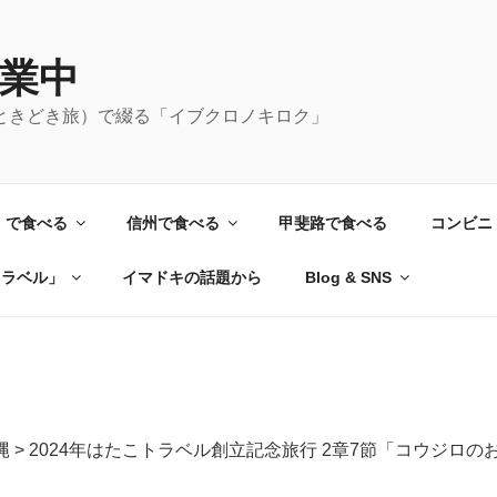
業中
ときどき旅）で綴る「イブクロノキロク」
）で食べる
信州で食べる
甲斐路で食べる
コンビニ
トラベル」
イマドキの話題から
Blog & SNS
縄
>
2024年はたこトラベル創立記念旅行 2章7節「コウジロ