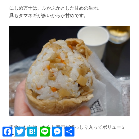
にしめ万十は、ふかふかとした甘めの生地。
具もタマネギが多いからか甘めです。
田舎いなりは、ちらし寿司がずっしり入ってボリューミ
Facebook
Twitter
Hatena
Line
Messenger
共
有
ー。