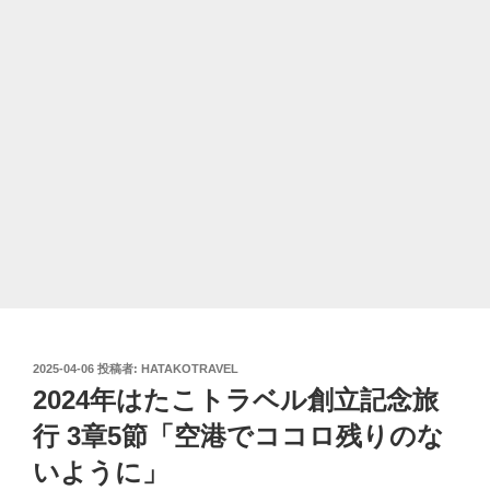
投
2025-04-06
投稿者:
HATAKOTRAVEL
稿
2024年はたこトラベル創立記念旅
日:
行 3章5節「空港でココロ残りのな
いように」