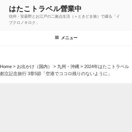
コ
はたこトラベル營業中
ン
信州・安曇野とお江戸の二拠点生活（＋ときどき旅）で綴る「イ
テ
ブクロノキロク」
ン
ツ
メニュー
へ
ス
キ
ッ
Home
>
お出かけ（国内）
>
九州・沖縄
>
2024年はたこトラベル
プ
創立記念旅行 3章5節「空港でココロ残りのないように」