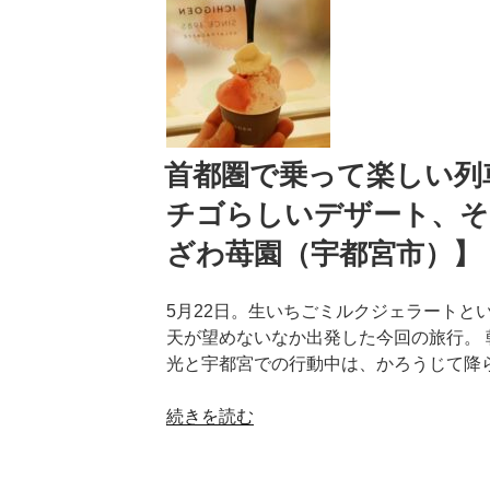
日:
て
イ
楽
朝
し
食
い
編」
列
【カ
車
ン
旅
首都圏で乗って楽しい列車
デ
2
オ
チゴらしいデザート、そして」
章
ホ
1
ざわ苺園（宇都宮市）】
テ
節
ル
「烏
ズ
5月22日。生いちごミルクジェラートとい
山
宇
天が望めないなか出発した今回の旅行。
線
都
光と宇都宮での行動中は、かろうじて降
完
宮
乗
（宇
“首
続きを読む
へ
都
都
の
宮
圏
道」”
市）】”