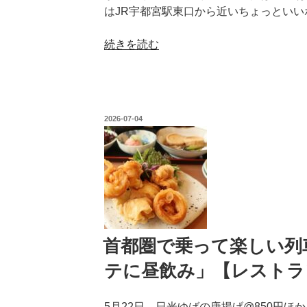
カ
はJR宇都宮駅東口から近いちょっといい
苺
ホ
園
テ
“首
続きを読む
（宇
ル
都
都
de
圏
宮
ス
で
市）】”
テ
乗
の
イ
投
2026-07-04
っ
稿
設
日:
て
備
楽
編」
し
【カ
い
ン
列
デ
車
オ
旅
首都圏で乗って楽しい列車
ホ
1
テに昼飲み」【レストラ
テ
章
ル
6
ズ
5月22日。日光ゆばの唐揚げ@850円ほ
節