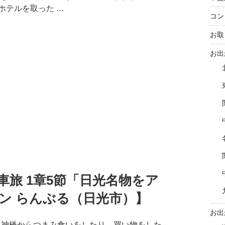
ホテルを取った …
コン
お取
お出
旅 1章5節「日光名物をア
ン らんぶる（日光市）】
お出
か 神橋からつまみ食いをしたり、買い物をした