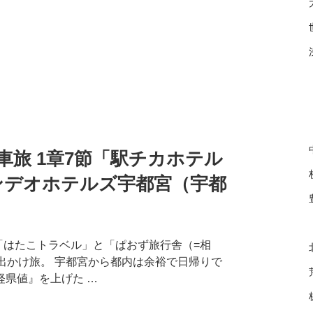
旅 1章7節「駅チカホテル
カンデオホテルズ宇都宮（宇都
0円 「はたこトラベル」と「ぱおず旅行舎（=相
出かけ旅。 宇都宮から都内は余裕で日帰りで
県値』を上げた …