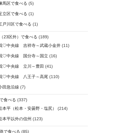
練馬区で食べる
(5)
足立区で食べる
(1)
江戸川区で食べる
(1)
（23区外）で食べる
(189)
我♡中央線 吉祥寺～武蔵小金井
(11)
我♡中央線 国分寺～国立
(16)
我♡中央線 立川～豊田
(41)
我♡中央線 八王子～高尾
(110)
小田急沿線
(7)
で食べる
(337)
松本平（松本・安曇野・塩尻）
(214)
松本平以外の信州
(123)
路で食べる
(85)