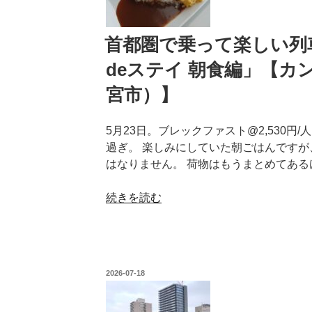
首都圏で乗って楽しい列車
deステイ 朝食編」【
宮市）】
5月23日。ブレックファスト@2,530円
過ぎ。 楽しみにしていた朝ごはんですが
はなりません。 荷物はもうまとめてある
“首
続きを読む
都
圏
で
乗
投
2026-07-18
っ
稿
日:
て