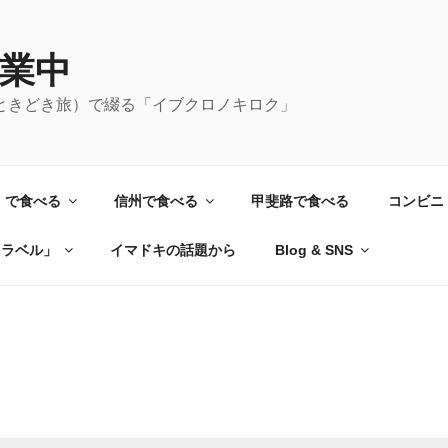
業中
ときどき旅）で綴る「イブクロノキロク」
）で食べる
信州で食べる
甲斐路で食べる
コンビニ
トラベル」
イマドキの話題から
Blog & SNS