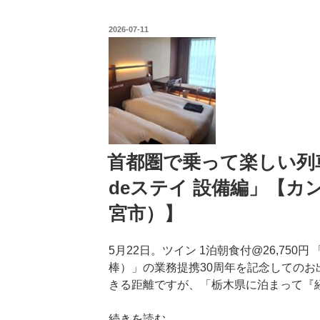
で
の
の
乗
投
2026-07-11
っ
稿
日:
て
楽
し
い
列
車
旅
首都圏で乗って楽しい列車
1
deステイ 設備編」【
章
8
宮市）】
節
「イ
5月22日。ツイン 1泊朝食付@26,75
チ
棒）」の業務提携30周年を記念してのお
ゴ
きる距離ですが、「栃木県に泊まって『経
よ
り
“首
続きを読む