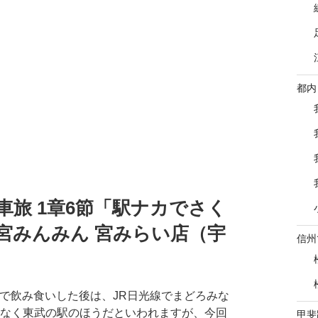
都内
旅 1章6節「駅ナカでさく
宮みんみん 宮みらい店（宇
信州
日光で飲み食いした後は、JR日光線でまどろみな
はなく東武の駅のほうだといわれますが、今回
甲斐