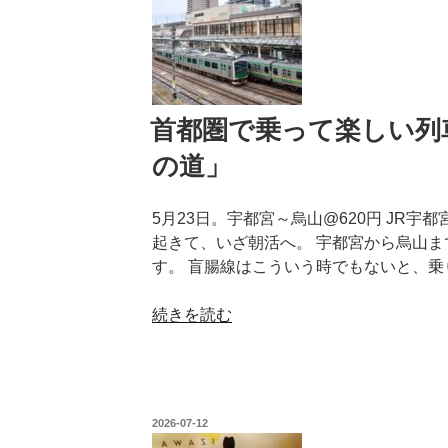
楽
し
い
列
車
旅
首都圏で乗って楽しい列車
2
の道」
章
2
5月23日。宇都宮～烏山@620円 JR
節
起きて、いざ朝活へ。 宇都宮から烏山ま
「駅
す。 盲腸線はこういう時でもないと、乗
チ
カ
“首
続きを読む
ホ
都
テ
圏
ル
で
de
乗
ス
投
2026-07-12
っ
テ
稿