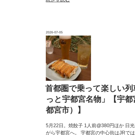
イ
都
チ
圏
ゴ
で
ら
乗
し
投
2026-07-05
っ
稿
い
日:
て
デ
楽
ザ
し
ー
い
ト、
列
そ
車
し
旅
首都圏で乗って楽しい列車
て」
1
っと宇都宮名物」【宇都
【Gelato
章
＆
7
都宮市）】
Caffe
節
い
「駅
5月22日。焼餃子 1人前@380円ほか 
ざ
チ
がら宇都宮へ。 宇都宮の中心街はJRで
わ