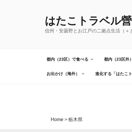
コ
ン
テ
はたこトラベル營
ン
信州・安曇野とお江戸の二拠点生活（＋
ツ
へ
ス
キ
都内（23区）で食べる
都内（23区外
ッ
プ
お出かけ（海外）
進化する「はたこ
Home
>
栃木県