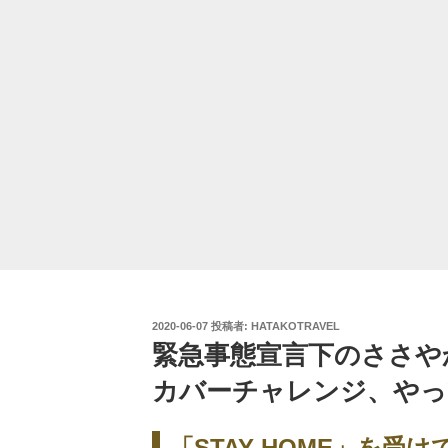
投
2020-06-07
投稿者:
HATAKOTRAVEL
稿
緊急事態宣言下のささや
日:
カバーチャレンジ、やっ
「STAY HOME」を