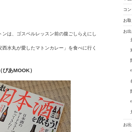
コン
お取
お出
トンは、ゴスペルレッスン前の腹ごしらえにし
安西水丸が愛したマトンカレー」を食べに行く
（ぴあMOOK）
お出