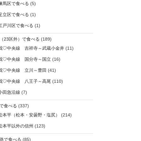
練馬区で食べる
(5)
足立区で食べる
(1)
江戸川区で食べる
(1)
（23区外）で食べる
(189)
我♡中央線 吉祥寺～武蔵小金井
(11)
我♡中央線 国分寺～国立
(16)
我♡中央線 立川～豊田
(41)
我♡中央線 八王子～高尾
(110)
小田急沿線
(7)
で食べる
(337)
松本平（松本・安曇野・塩尻）
(214)
松本平以外の信州
(123)
路で食べる
(85)