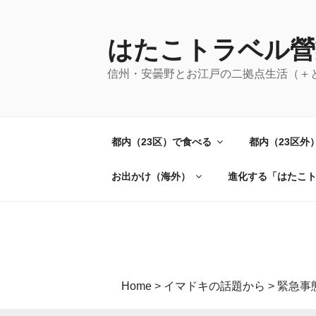
コ
ン
テ
はたこトラベル營
ン
信州・安曇野とお江戸の二拠点生活（＋
ツ
へ
ス
キ
都内（23区）で食べる
都内（23区外
ッ
プ
お出かけ（海外）
進化する「はたこ
Home
>
イマドキの話題から
>
緊急事