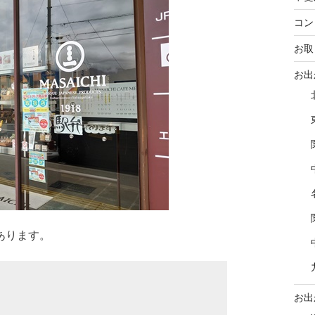
コン
お取
お出
あります。
お出