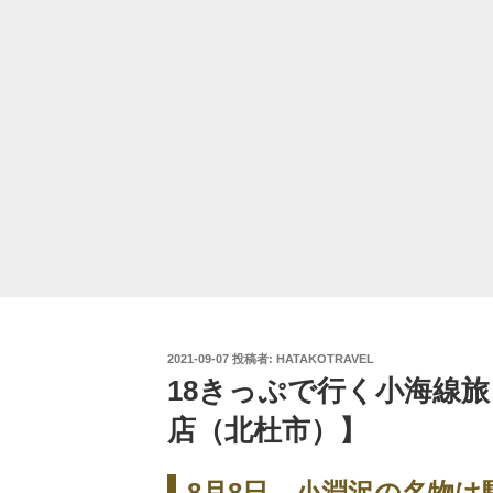
投
2021-09-07
投稿者:
HATAKOTRAVEL
稿
18きっぷで行く小海線旅 
日:
店（北杜市）】
8月8日。小淵沢の名物は