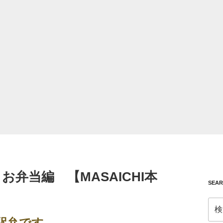
お弁当編 【MASAICHI本
SEA
検
索:
駅弁です