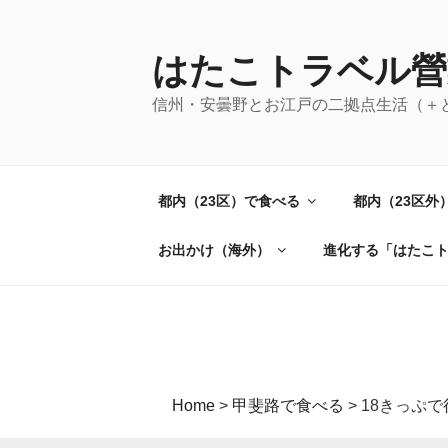
コ
ン
テ
はたこトラベル營
ン
信州・安曇野とお江戸の二拠点生活（＋
ツ
へ
ス
キ
都内（23区）で食べる
都内（23区外
ッ
プ
お出かけ（海外）
進化する「はたこ
Home
>
甲斐路で食べる
>
18きっぷで