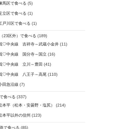
練馬区で食べる
(5)
足立区で食べる
(1)
江戸川区で食べる
(1)
（23区外）で食べる
(189)
我♡中央線 吉祥寺～武蔵小金井
(11)
我♡中央線 国分寺～国立
(16)
我♡中央線 立川～豊田
(41)
我♡中央線 八王子～高尾
(110)
小田急沿線
(7)
で食べる
(337)
松本平（松本・安曇野・塩尻）
(214)
松本平以外の信州
(123)
路で食べる
(85)