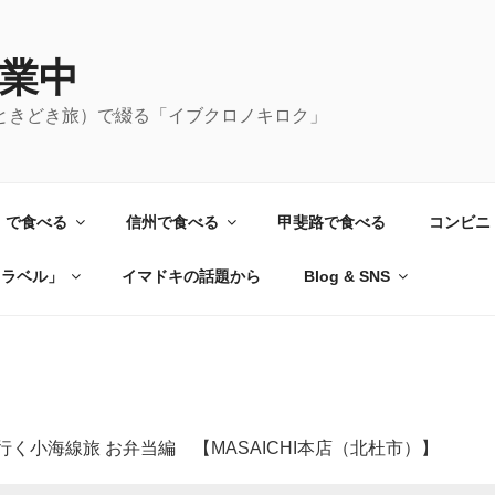
業中
ときどき旅）で綴る「イブクロノキロク」
）で食べる
信州で食べる
甲斐路で食べる
コンビニ
トラベル」
イマドキの話題から
Blog & SNS
行く小海線旅 お弁当編 【MASAICHI本店（北杜市）】