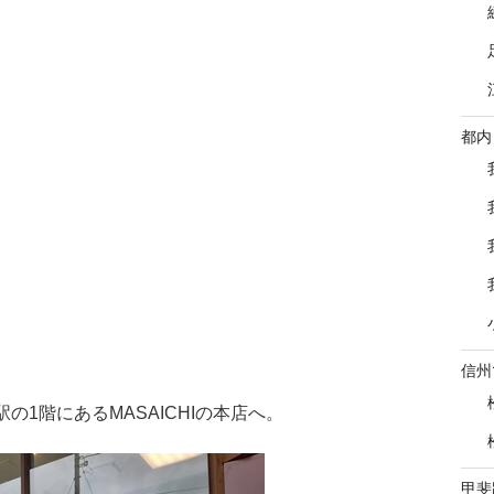
都内
信州
の1階にあるMASAICHIの本店へ。
甲斐