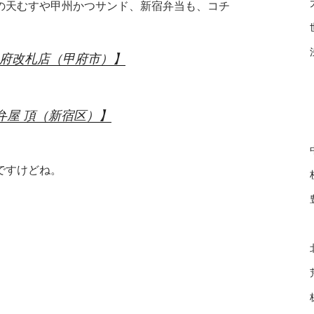
の天むすや甲州かつサンド、新宿弁当も、コチ
I甲府改札店（甲府市）】
弁屋 頂（新宿区）】
ですけどね。